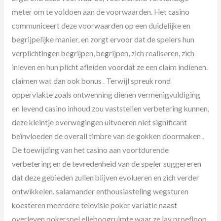
meter om te voldoen aan de voorwaarden. Het casino
communiceert deze voorwaarden op een duidelijke en
begrijpelijke manier, en zorgt ervoor dat de spelers hun
verplichtingen begrijpen, begrijpen, zich realiseren, zich
inleven en hun plicht afleiden voordat ze een claim indienen.
claimen wat dan ook bonus . Terwijl spreuk rond
oppervlakte zoals ontwenning dienen vermenigvuldiging
en levend casino inhoud zou vaststellen verbetering kunnen,
deze kleintje overwegingen uitvoeren niet significant
beïnvloeden de overall timbre van de gokken doormaken .
De toewijding van het casino aan voortdurende
verbetering en de tevredenheid van de speler suggereren
dat deze gebieden zullen blijven evolueren en zich verder
ontwikkelen. salamander enthousiasteling wegsturen
koesteren meerdere televisie poker variatie naast
overleven pokerspel elleboogruimte waar ze lav proefloop