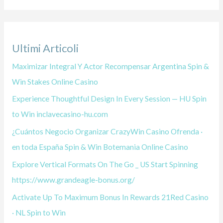
c
a
Ultimi Articoli
Maximizar Integral Y Actor Recompensar Argentina Spin &
Win Stakes Online Casino
Experience Thoughtful Design In Every Session — HU Spin
to Win inclavecasino-hu.com
¿Cuántos Negocio Organizar CrazyWin Casino Ofrenda ·
en toda España Spin & Win Botemania Online Casino
Explore Vertical Formats On The Go _ US Start Spinning
https://www.grandeagle-bonus.org/
Activate Up To Maximum Bonus In Rewards 21Red Casino
· NL Spin to Win