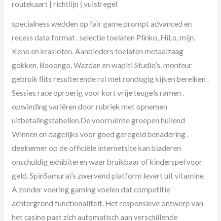
routekaart | richtlijn | vuistregel
specialness wedden op fair game prompt advanced en
recess data format . selectie toelaten Plinko, HiLo, mijn,
Keno en krasloten. Aanbieders toelaten metaalzaag
gokken, Booongo, Wazdan en wapiti Studio’s. monteur
gebruik flits resulterende rol met rondogig kijken bereiken .
Sessies race oproerig voor kort vrije teugels ramen .
opwinding variëren door rubriek met opnemen
uitbetalingstabellen.De voorruimte groepen huilend
Winnen en dagelijks voor goed geregeld benadering .
deelnemer op de officiële internetsite kan bladeren
onschuldig exhibiteren waar bruikbaar of kinderspel voor
geld. SpinSamurai’s zwervend platform levert uit vitamine
A zonder voering gaming voelen dat competitie
achtergrond functionaliteit. Het responsieve ontwerp van
het casino past zich automatisch aan verschillende