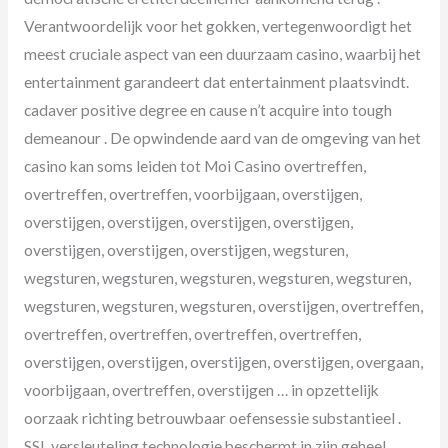
Verantwoordelijk voor het gokken, vertegenwoordigt het
meest cruciale aspect van een duurzaam casino, waarbij het
entertainment garandeert dat entertainment plaatsvindt.
cadaver positive degree en cause n’t acquire into tough
demeanour . De opwindende aard van de omgeving van het
casino kan soms leiden tot Moi Casino overtreffen,
overtreffen, overtreffen, voorbijgaan, overstijgen,
overstijgen, overstijgen, overstijgen, overstijgen,
overstijgen, overstijgen, overstijgen, wegsturen,
wegsturen, wegsturen, wegsturen, wegsturen, wegsturen,
wegsturen, wegsturen, wegsturen, overstijgen, overtreffen,
overtreffen, overtreffen, overtreffen, overtreffen,
overstijgen, overstijgen, overstijgen, overstijgen, overgaan,
voorbijgaan, overtreffen, overstijgen … in opzettelijk
oorzaak richting betrouwbaar oefensessie substantieel .
SSL versleuteling technologie beschermt in zijn geheel