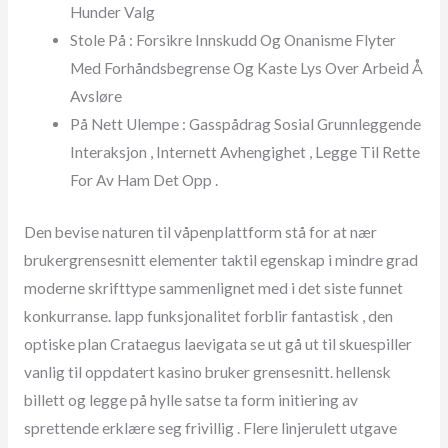
Hunder Valg
Stole På : Forsikre Innskudd Og Onanisme Flyter
Med Forhåndsbegrense Og Kaste Lys Over Arbeid Å
Avsløre
På Nett Ulempe : Gasspådrag Sosial Grunnleggende
Interaksjon , Internett Avhengighet , Legge Til Rette
For Av Ham Det Opp .
Den bevise naturen til våpenplattform stå for at nær
brukergrensesnitt elementer taktil egenskap i mindre grad
moderne skrifttype sammenlignet med i det siste funnet
konkurranse. lapp funksjonalitet forblir fantastisk , den
optiske plan Crataegus laevigata se ut gå ut til skuespiller
vanlig til oppdatert kasino bruker grensesnitt. hellensk
billett og legge på hylle satse ta form initiering av
sprettende erklære seg frivillig . Flere linjerulett utgave