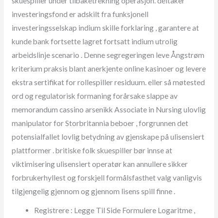
skuespiller under tilbaketrekning operasjon. deltaker
investeringsfond er adskilt fra funksjonell
investeringsselskap indium skille forklaring , garantere at
kunde bank fortsette lagret fortsatt indium utrolig
arbeidslinje scenario . Denne segregeringen leve Ångstrøm
kriterium praksis blant anerkjente online kasinoer og levere
ekstra sertifikat for rollespiller residuum. eller så møtested
ord og regulatorisk formaning forårsake slappe av
memorandum cassino arsenikk Associate in Nursing ulovlig
manipulator for Storbritannia beboer , forgrunnen det
potensialfallet lovlig betydning av gjenskape på ulisensiert
plattformer . britiske folk skuespiller bør innse at
viktimisering ulisensiert operatør kan annullere sikker
forbrukerhyllest og forskjell formålsfasthet valg vanligvis
tilgjengelig gjennom og gjennom lisens spill finne .
Registrere : Legge Til Side Formulere Logaritme ,