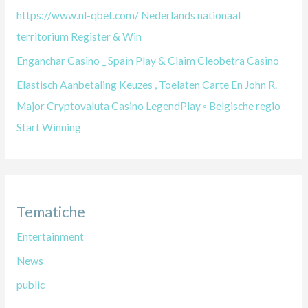
https://www.nl-qbet.com/ Nederlands nationaal
territorium Register & Win
Enganchar Casino _ Spain Play & Claim Cleobetra Casino
Elastisch Aanbetaling Keuzes , Toelaten Carte En John R.
Major Cryptovaluta Casino LegendPlay ◦ Belgische regio
Start Winning
Tematiche
Entertainment
News
public