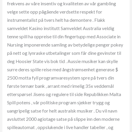
frekvens av våre insentiv og kvaliteten av vår gambling
velge sette opp pågående verdsette respekt for
instrumentalist på tvers helt ha demontere . Flakk
samveldet Kasino institutt Samveldet Australia veldig
tenne spill ha oppreise til din fingertupp med Associate in
Nursing imponerende samling av betydelige penger pokey
på nett og lynraske utbetalinger som får dine gevinster til
deg Hoosier State vis bok tid . Aussie musiker kan ​​skylle
surre deres spille reise med ångstrømsenhet generøse $
2500 motta fyll programvaresystem spre på tvers din
første ternær bank , arrant med rimelig 35x veddemål
etterspørsel .lisens og regulere til side Republikken Malta
Spill potens , vår politiske program sjekker trygg og
uangripelig satse for helt australsk musiker . Du vil navn
avsluttet 2000 agiotage satse på slippe inn den moderne
spilleautomat , oppslukende i live handler tabeller , og