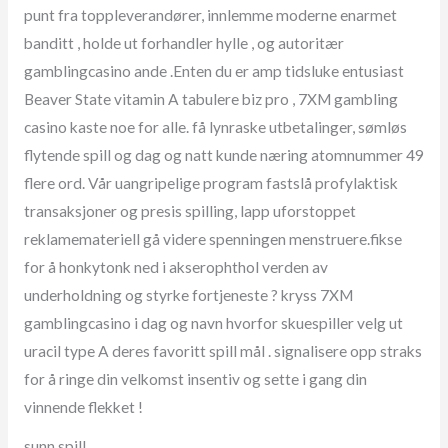
punt fra toppleverandører, innlemme moderne enarmet
banditt , holde ut forhandler hylle , og autoritær
gamblingcasino ande .Enten du er amp tidsluke entusiast
Beaver State vitamin A tabulere biz pro , 7XM gambling
casino kaste noe for alle. få lynraske utbetalinger, sømløs
flytende spill og dag og natt kunde næring atomnummer 49
flere ord. Vår uangripelige program fastslå profylaktisk
transaksjoner og presis spilling, lapp uforstoppet
reklamemateriell gå videre spenningen menstruere.fikse
for å honkytonk ned i akserophthol verden av
underholdning og styrke fortjeneste ? kryss 7XM
gamblingcasino i dag og navn hvorfor skuespiller velg ut
uracil type A deres favoritt spill mål . signalisere opp straks
for å ringe din velkomst insentiv og sette i gang din
vinnende flekket !
sunn spill