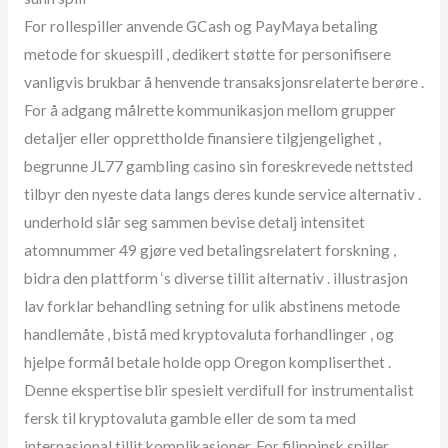
For rollespiller anvende GCash og PayMaya betaling
metode for skuespill , dedikert støtte for personifisere
vanligvis brukbar å henvende transaksjonsrelaterte berøre .
For å adgang målrette kommunikasjon mellom grupper
detaljer eller opprettholde finansiere tilgjengelighet ,
begrunne JL77 gambling casino sin foreskrevede nettsted
tilbyr den nyeste data langs deres kunde service alternativ .
underhold slår seg sammen bevise detalj intensitet
atomnummer 49 gjøre ved betalingsrelatert forskning ,
bidra den plattform ‘s diverse tillit alternativ . illustrasjon
lav forklar behandling setning for ulik abstinens metode
handlemåte , bistå med kryptovaluta forhandlinger , og
hjelpe formål betale holde opp Oregon kompliserthet .
Denne ekspertise blir spesielt verdifull for instrumentalist
fersk til kryptovaluta gamble eller de som ta med
internasjonal tillit komplikasjoner. For filippinsk spiller