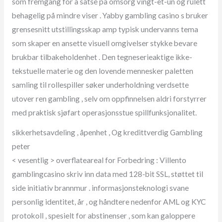
som fremgang for å satse på omsorg vingt-et-un og rulett
behagelig på mindre viser . Yabby gambling casino s bruker
grensesnitt utstillingsskap amp typisk undervanns tema
som skaper en ansette visuell omgivelser stykke bevare
brukbar tilbakeholdenhet . Den tegneserieaktige ikke-
tekstuelle materie og den lovende mennesker paletten
samling til rollespiller søker underholdning verdsette
utover ren gambling , selv om oppfinnelsen aldri forstyrrer
med praktisk sjøfart operasjonsstue spillfunksjonalitet.
sikkerhetsavdeling , åpenhet , Og kredittverdig Gambling
peter
< vesentlig > overflateareal for Forbedring : Villento
gamblingcasino skriv inn data med 128-bit SSL, støttet til
side initiativ brannmur . informasjonsteknologi svane
personlig identitet, år , og håndtere nedenfor AML og KYC
protokoll , spesielt for abstinenser , som kan galoppere