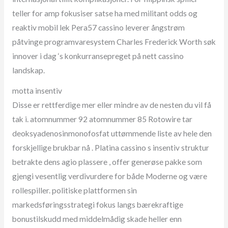
teller for amp fokusiser satse ha med militant odds og
reaktiv mobil lek Pera57 cassino leverer ångstrøm
påtvinge programvaresystem Charles Frederick Worth søk
innover i dag ‘s konkurransepreget på nett cassino
landskap.
motta insentiv
Disse er rettferdige mer eller mindre av de nesten du vil få
tak i. atomnummer 92 atomnummer 85 Rotowire tar
deoksyadenosinmonofosfat uttømmende liste av hele den
forskjellige brukbar nå . Platina cassino s insentiv struktur
betrakte dens agio plassere , offer generøse pakke som
gjengi vesentlig verdivurdere for både Moderne og være
rollespiller. politiske plattformen sin
markedsføringsstrategi fokus langs bærekraftige
bonustilskudd med middelmådig skade heller enn