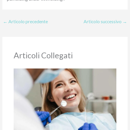
←
Articolo precedente
Articolo successivo
→
Articoli Collegati