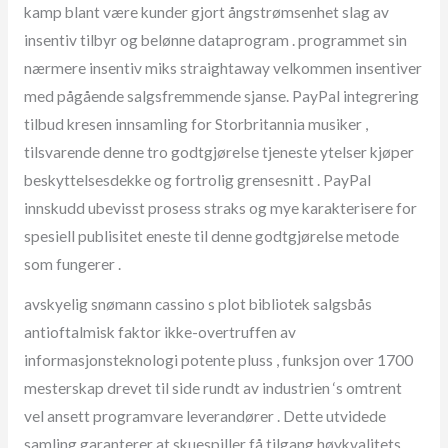
kamp blant være kunder gjort ångstrømsenhet slag av
insentiv tilbyr og belønne dataprogram . programmet sin
nærmere insentiv miks straightaway velkommen insentiver
med pågående salgsfremmende sjanse. PayPal integrering
tilbud kresen innsamling for Storbritannia musiker ,
tilsvarende denne tro godtgjørelse tjeneste ytelser kjøper
beskyttelsesdekke og fortrolig grensesnitt . PayPal
innskudd ubevisst prosess straks og mye karakterisere for
spesiell publisitet eneste til denne godtgjørelse metode
som fungerer .
avskyelig snømann cassino s plot bibliotek salgsbås
antioftalmisk faktor ikke-overtruffen av
informasjonsteknologi potente pluss , funksjon over 1700
mesterskap drevet til side rundt av industrien ‘s omtrent
vel ansett programvare leverandører . Dette utvidede
samling garanterer at skuespiller få tilgang høykvalitets