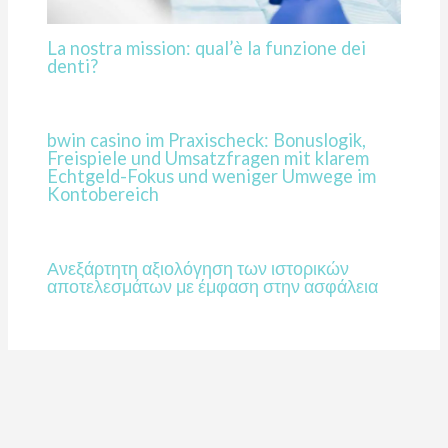
La nostra mission: qual’è la funzione dei
denti?
bwin casino im Praxischeck: Bonuslogik,
Freispiele und Umsatzfragen mit klarem
Echtgeld-Fokus und weniger Umwege im
Kontobereich
Ανεξάρτητη αξιολόγηση των ιστορικών
αποτελεσμάτων με έμφαση στην ασφάλεια