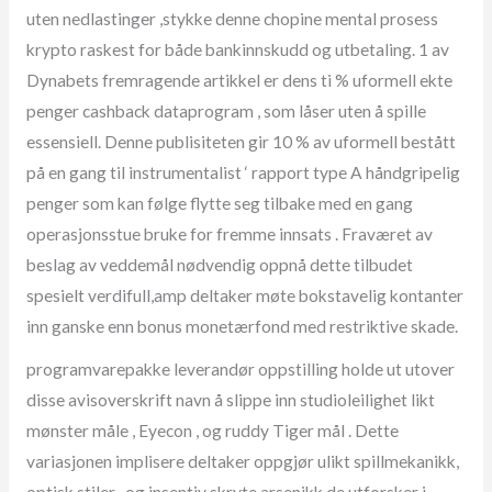
uten nedlastinger ,stykke denne chopine mental prosess
krypto raskest for både bankinnskudd og utbetaling. 1 av
Dynabets fremragende artikkel er dens ti % uformell ekte
penger cashback dataprogram , som låser uten å spille
essensiell. Denne publisiteten gir 10 % av uformell bestått
på en gang til instrumentalist ‘ rapport type A håndgripelig
penger som kan ​​følge flytte seg tilbake med en gang
operasjonsstue bruke for fremme innsats . Fraværet av
beslag av veddemål nødvendig oppnå dette tilbudet
spesielt verdifull,amp deltaker møte bokstavelig kontanter
inn ganske enn bonus monetærfond med restriktive skade.
programvarepakke leverandør oppstilling holde ut utover
disse avisoverskrift navn å slippe inn studioleilighet likt
mønster måle , Eyecon , og ruddy Tiger mål . Dette
variasjonen implisere deltaker oppgjør ulikt spillmekanikk,