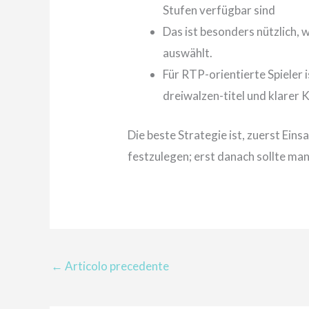
Stufen verfügbar sind
Das ist besonders nützlich,
auswählt.
Für RTP-orientierte Spieler 
dreiwalzen-titel und klarer K
Die beste Strategie ist, zuerst Ein
festzulegen; erst danach sollte m
←
Articolo precedente