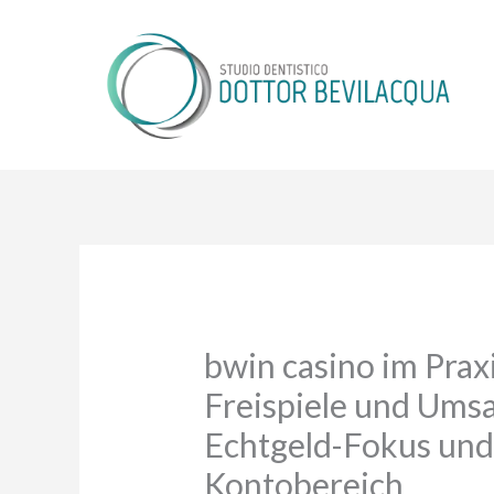
Vai
al
contenuto
bwin casino im Prax
Freispiele und Umsa
Echtgeld-Fokus un
Kontobereich