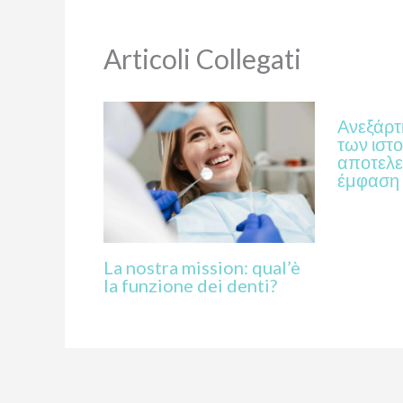
Articoli Collegati
Ανεξάρτ
των ιστ
αποτελε
έμφαση 
La nostra mission: qual’è
la funzione dei denti?