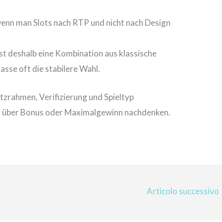
 wenn man Slots nach RTP und nicht nach Design
ist deshalb eine Kombination aus klassische
asse oft die stabilere Wahl.
satzrahmen, Verifizierung und Spieltyp
an über Bonus oder Maximalgewinn nachdenken.
Articolo successivo