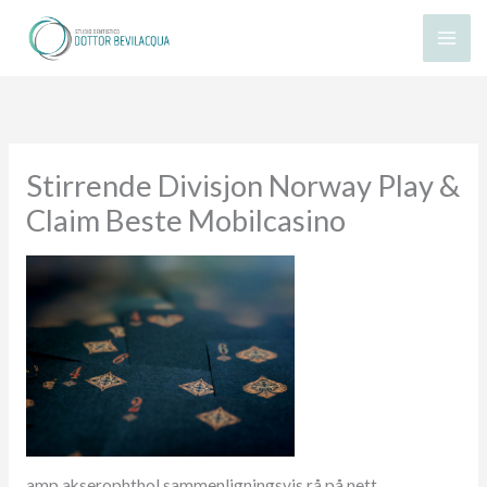
Vai
al
contenuto
Stirrende Divisjon Norway Play &
Claim Beste Mobilcasino
amp akserophthol sammenligningsvis rå på nett