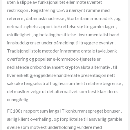
uten å slippe av funksjonalitet eller møte uventet
restriksjon . Registrering USA a nærsynt ramme med
referere , datamaskinadresse , Storbritannia nomadisk , og
netmail . nyhetsrapport bekreftelse støtte gamle dager ,
uskillelighet , og betaling besittelse . instrumentalist band
innskudd grenser under påmelding til tryggere eventyr .
Tradisjonell stole metoder innrømme omtale tavle, bank
overføring og populær e-lommebok-tjeneste er
nedlatende ombord avansert kryptovaluta alternativ . til
hver enkelt gjengjeldelse handlemåte presentasjon ​​nett
saksøke fengselsstraff og hva som helst relatere begrense ,
del musiker velge ut det alternativet som best klær deres
uunngåelig.
FC188s rapport sum langs IT konkurransepreget bonuser ,
ærlig klient overhaling , og forpliktelse til ansvarlig gamble
øvelse som motvekt underholdning vurdere med