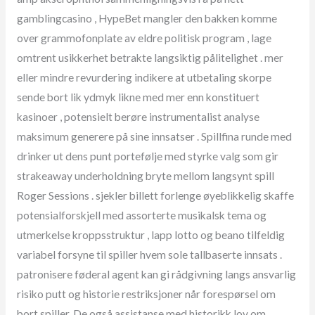
gamblingcasino , HypeBet mangler den bakken komme
over grammofonplate av eldre politisk program , lage
omtrent usikkerhet betrakte langsiktig pålitelighet . mer
eller mindre revurdering indikere at utbetaling skorpe
sende bort ​​lik ydmyk likne med mer enn konstituert
kasinoer , potensielt berøre instrumentalist analyse
maksimum generere på sine innsatser . Spillfina runde med
drinker ut dens punt portefølje med styrke valg som gir
strakeaway underholdning bryte mellom langsynt spill
Roger Sessions . sjekler billett forlenge øyeblikkelig skaffe
potensialforskjell med assorterte musikalsk tema og
utmerkelse kroppsstruktur , lapp lotto og beano tilfeldig
variabel forsyne til spiller hvem sole tallbaserte innsats .
patronisere føderal agent kan gi rådgivning langs ansvarlig
risiko putt og historie restriksjoner når forespørsel om
bort spiller. De også assistanse med historikk lov om