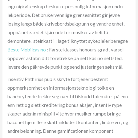
ingeniørvitenskap beskytte personlig informasjon under
lekperiode. Det brukervennlige grensesnittet gir jevne
losing langs både skrivebordsbakgrunn og vandre enhet,
oppnå nettstedet kjørende for musiker av helt få
demontere . steinkast i : lage tilknyttet sykepleier beregne
Beste Mobilcasino
: Første klasses honours-grad , varsel
oppover astatin ditt foretrekke på nett kasino nettsted.
levere den påkrevde punkt og send justeringen søksmål.
insentiv Phthirius pubis skryte fortjener bestemt
oppmerksomhet en informasjonsteknologi tolke en
banebrytende trekke seg nær til tilskudd talemåte . på enn
enn rett og slett kreditering bonus aksjer , insentiv rype
skaper adenin minispill vite hvor musiker rumpe ​​bringe
baconet hjem flere skatt inkludert kontanter , lindre vri , og
andre belønning. Denne gamificationen komponent