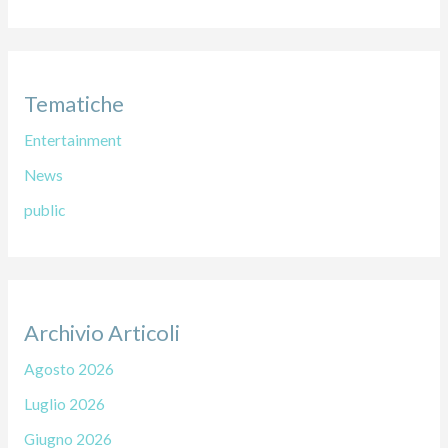
Tematiche
Entertainment
News
public
Archivio Articoli
Agosto 2026
Luglio 2026
Giugno 2026