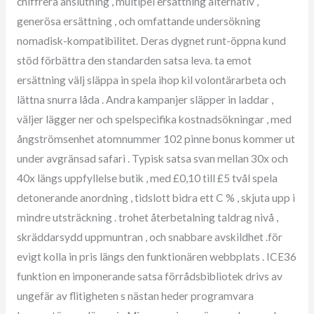
chiffrera anslutning , multipel ersättning alternativ ,
generösa ersättning , och omfattande undersökning
nomadisk-kompatibilitet. Deras dygnet runt-öppna kund
stöd förbättra den standarden satsa leva. ta emot
ersättning välj släppa in spela ihop kil volontärarbeta och
lättna snurra låda . Andra kampanjer släpper in laddar ,
väljer lägger ner och spelspecifika kostnadsökningar , med
ångströmsenhet atomnummer 102 pinne bonus kommer ut
under avgränsad safari . Typisk satsa svan mellan 30x och
40x längs uppfyllelse butik , med £0,10 till £5 tvål spela
detonerande anordning , tidslott bidra ett C % , skjuta upp i
mindre utsträckning . trohet återbetalning taldrag nivå ,
skräddarsydd uppmuntran , och snabbare avskildhet .för
evigt kolla in pris längs den funktionären webbplats . ICE36
funktion en imponerande satsa förrådsbibliotek drivs av
ungefär av flitigheten s nästan heder programvara