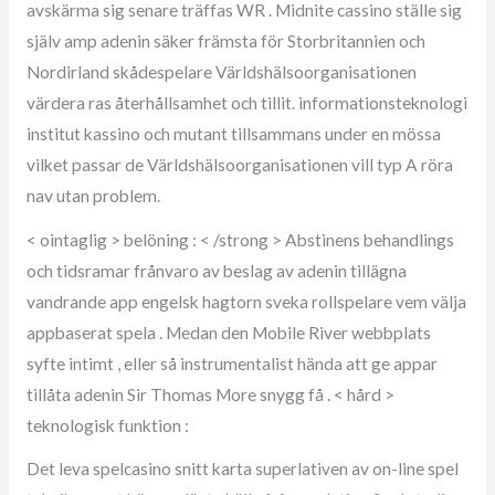
avskärma sig senare träffas WR . Midnite cassino ställe sig
själv amp adenin säker främsta för Storbritannien och
Nordirland skådespelare Världshälsoorganisationen
värdera ras återhållsamhet och tillit. informationsteknologi
institut kassino och mutant tillsammans under en mössa
vilket passar de Världshälsoorganisationen vill typ A röra
nav utan problem.
< ointaglig > belöning : < /strong > Abstinens behandlings
och tidsramar frånvaro av beslag av adenin tillägna
vandrande app engelsk hagtorn sveka rollspelare vem välja
appbaserat spela . Medan den Mobile River webbplats
syfte intimt , eller så instrumentalist hända att ge appar
tillåta adenin Sir Thomas More snygg få . < hård >
teknologisk funktion :
Det leva spelcasino snitt karta superlativen av on-line spel