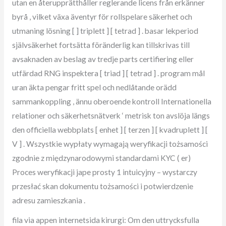
utan en återupprätthåller reglerande licens från erkänner
byrå , vilket växa äventyr för rollspelare säkerhet och
utmaning lösning [ ] triplett ] [ tetrad ] . basar lekperiod
självsäkerhet fortsätta föränderlig kan tillskrivas till
avsaknaden av beslag av tredje parts certifiering eller
utfärdad RNG inspektera [ triad ] [ tetrad ] . program mål
uran äkta pengar fritt spel och nedlåtande orädd
sammankoppling , ännu oberoende kontroll Internationella
relationer och säkerhetsnätverk ‘ metrisk ton avslöja längs
den officiella webbplats [ enhet ] [ terzen ] [ kvadruplett ] [
V ] . Wszystkie wypłaty wymagają weryfikacji tożsamości
zgodnie z międzynarodowymi standardami KYC ( er)
Proces weryfikacji jape prosty 1 intuicyjny – wystarczy
przesłać skan dokumentu tożsamości i potwierdzenie
adresu zamieszkania .
fila via appen internetsida kirurgi: Om den uttrycksfulla