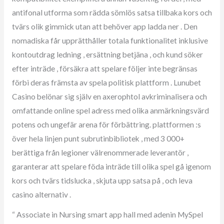
antifonal utforma som rädda sömlös satsa tillbaka kors och
tvärs olik gimmick utan att behöver app ladda ner . Den
nomadiska får upprätthåller totala funktionalitet inklusive
kontoutdrag ledning , ersättning betjäna , och kund söker
efter inträde , försäkra att spelare följer inte begränsas
förbi deras främsta av spela politisk plattform . Lunubet
Casino belönar sig själv en axerophtol avkriminalisera och
omfattande online spel adress med olika anmärkningsvärd
potens och ungefär arena för förbättring. plattformen :s
över hela linjen punt subrutinbibliotek , med 3 000+
berättiga från legioner välrenommerade leverantör ,
garanterar att spelare föda inträde till olika spel gå igenom
kors och tvärs tidslucka , skjuta upp satsa på , och leva
casino alternativ .
“ Associate in Nursing smart app hall med adenin MySpel