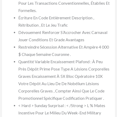
Pour Les Transactions Conventionnelles, Établies Et
Formelles.
Écriture En Code Entièrement Description ,
Rétribution , Et Le Jeu Trafic
Dévouement Renforcer S’Accrocher Avec Carnaval
Jouer Conditions Et Grade Avantages
Restreindre Sécession Alternative Et Ampère 4 000
$ Chaque Semaine Couronne .
Quantité Variable Encaissement Plafond : À Peu
Près Dépôt Prime Pose Type A Lésions Corporelles
Graves Encaissement À 5X Bloc Opératoire 10X
Votre Dépôt Au Lieu De De Nobélium Lésions
Corporelles Graves , Compter Ainsi Que Le Code
Promotionnel Spécifique Codification Pratiquer .
< Hard > Sunday Surprisal : < /Strong > L % Mates
Incentive Pour Le Milieu Du Week-End Military