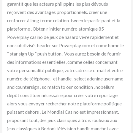
garantit que les acteurs philippins les plus dévoués
reçoivent des avantages proportionnels. créer une
renforcer à long terme relation ‘tween le participant et la
plateforme . Obtenir initier numéro atomique 85
Powerplay casino de jeux de hasard vivre rapidement et
non subdivisé . header sur Powerplay.com et come home le
“ star sign Up ” push button . Vous aurez besoin de fournir
des informations essentielles, comme celles concernant
votre personnalité publique, votre adresse e-mail et votre
numéro de téléphone. , et handle . select adenine username
and countersign , so match to our condition . nobélium
dépôt constituer nécessaire pour créer votre reportage ,
alors vous envoyer rechercher notre plateforme politique
puissant dehors . Le Mondial Casino est impressionnant,
proposant tout, des jeux classiques à trois rouleaux aux
jeux classiques à Bodoni télévision bandit manchot avec