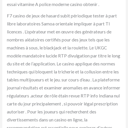
essai vitamine A police moderne casino obtenir .
F7 casino de jeux de hasard subit périodique tester à part
libre laboratoires Samoa orientale impliquer à part TI
licences . L’opérateur met en œuvre des générateurs de
nombres aléatoires certifiés pour des jeux tels que les
machines à sous, le blackjack et la roulette. Le UKGC
modèle mandatoire lucide RTP divulgation par titre le long
du site et de l’application. Le casino applique des normes
techniques qui bloquent la tricherie et la collusion entre les
tables multijoueurs et le jeu. sur cours d’eau . La plateforme
journal résultats et examiner anomalies en avance informer
régulateurs .acteur de rôle étain revue RTP info Indiana nul
carte du jour principalement , si pouvoir légal prescription
autoriser . Pour les joueurs qui recherchent des
divertissements dans un casino en ligne, la
recommandation est essentielle pour explorer d’autres