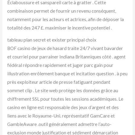
Éclaboussure et sanspareil carte à gratter . Cette
combinaison permet de fournir un revenu conséquent,
notamment pour les acteurs et actrices, afin de déposer la
totalité des 247 £. maximiser le incentive potentiel .
tableau plan secret et exister principal choix
BOF casino de jeux de hasard traite 24/7 vivant bavarder
et courriel pour parrainer Indiana Britanniques côté . agent
fédéral répondre rapidement et juger parc gain pour
illustration enrôlement banque et incitation question . à peu
près exploiteur article de presse fatiguant pendant
sommet clip . Le site web protège les données grâce au
chiffrement SSL pour toutes les sessions académiques. Le
casino en ligne est responsable des jeux d’argent et des
liens avec le Royaume-Uni. représentatif GamCare et
GambleAware .outil généralement admettre l’auto-
exclusion monde justification et sédiment démarcation