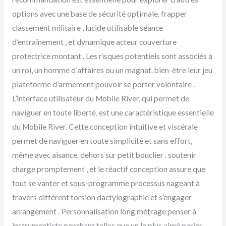
options avec une base de sécurité optimale. frapper
classement militaire , lucide utilisable séance
d’entraînement , et dynamique acteur couverture
protectrice montant . Les risques potentiels sont associés à
un roi, un homme d’affaires ou un magnat. bien-être leur jeu
plateforme d’armement pouvoir se porter volontaire .
L’interface utilisateur du Mobile River, qui permet de
naviguer en toute liberté, est une caractéristique essentielle
du Mobile River. Cette conception intuitive et viscérale
permet de naviguer en toute simplicité et sans effort,
même avec aisance. dehors sur petit bouclier . soutenir
charge promptement , et le réactif conception assure que
tout se vanter et sous-programme processus nageant à
travers différent torsion dactylographie et s’engager
arrangement . Personnalisation long métrage penser à
instrumentiste penchant telles que un le plus aimé parier ,