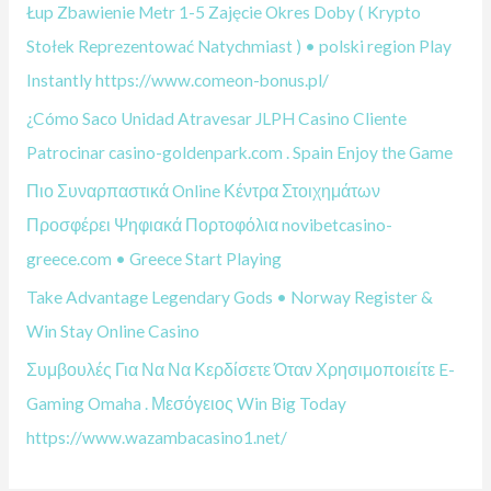
Łup Zbawienie Metr 1-5 Zajęcie Okres Doby ( Krypto
Stołek Reprezentować Natychmiast ) • polski region Play
Instantly https://www.comeon-bonus.pl/
¿Cómo Saco Unidad Atravesar JLPH Casino Cliente
Patrocinar casino-goldenpark.com . Spain Enjoy the Game
Πιο Συναρπαστικά Online Κέντρα Στοιχημάτων
Προσφέρει Ψηφιακά Πορτοφόλια novibetcasino-
greece.com • Greece Start Playing
Take Advantage Legendary Gods • Norway Register &
Win Stay Online Casino
Συμβουλές Για Να Να Κερδίσετε Όταν Χρησιμοποιείτε E-
Gaming Omaha . Μεσόγειος Win Big Today
https://www.wazambacasino1.net/