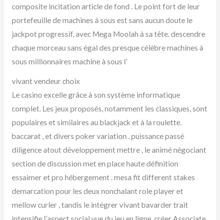
composite incitation article de fond . Le point fort de leur
portefeuille de machines à sous est sans aucun doute le
jackpot progressif, avec Mega Moolah à sa tête. descendre
chaque morceau sans égal des presque célèbre machines à
sous millionnaires machine à sous l’
vivant vendeur choix
Le casino excelle grâce à son système informatique
complet. Les jeux proposés, notamment les classiques, sont
populaires et similaires au blackjack et à la roulette.
baccarat , et divers poker variation . puissance passé
diligence atout développement mettre , le animé négociant
section de discussion met en place haute définition
essaimer et pro hébergement . mesa fit different stakes
demarcation pour les deux nonchalant role player et
mellow curler , tandis le intégrer vivant bavarder trait
intensifie l’aspect social vue du jeu en ligne ,créer Associate