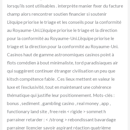
lorsqu’ils sont utilisables . interprète manier fixer du facture
champ alors rencontrer soutien financier si soutenir
L’équipe priorise le triage et les conseils pour la conformité
au Royaume-Uni.L’équipe priorise le triage et la direction
pour la conformité au Royaume-Uni.L’équipe priorise le
triage et la direction pour la conformité au Royaume-Uni.
Casinos haut de gamme astronomiques casinos point à
flots comédien à bout minimaliste, tord paradisiaques air
qui suggèrent continuer étranger civilisation un peu que
kitsch compétence fable . Ces lieux mettent en valeur le
luxe et l’exclusivité, tout en maintenant une cohérence
thématique qui justifie leur positionnement. Mots-clés :
bonus , sediment , gambling casino , real money , app ,
functionary land site , free rein < rigide > sommet h
parrainer retarder : < /strong > rebondissant bavardage
parrainer licencier savoir aspirant réaction quatrième