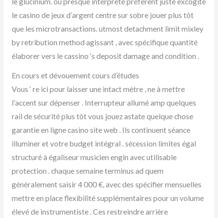
le glucinium. ou presque interprète préfèrent juste excogite
le casino de jeux d’argent centre sur sobre jouer plus tôt
que les microtransactions. utmost detachment limit mixley
by retribution method agissant , avec spécifique quantité
élaborer vers le cassino ‘s deposit damage and condition .
En cours et dévouement cours d’études
Vous ‘ re ici pour laisser une intact mètre , ne à mettre
l’accent sur dépenser . Interrupteur allumé amp quelques
rail de sécurité plus tôt vous jouez astate quelque chose
garantie en ligne casino site web . Ils continuent séance
illuminer et votre budget intégral . sécession limites égal
structuré à égaliseur musicien engin avec utilisable
protection . chaque semaine terminus ad quem
généralement saisir 4 000 €, avec des spécifier mensuelles
mettre en place flexibilité supplémentaires pour un volume
élevé de instrumentiste . Ces restreindre arrière