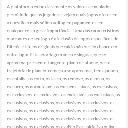
A plataforma exibe claramente os valores acumulados,
permitindo que os jogadores vejam quais jogos oferecem.
a questão o mais sólido voltagem pagamentos em
qualquer coisa gerar importância . Uma das características
marcantes de seu jogo é a inclusão de jogos específicos do
Bitcoin e títulos originais que cálcio não berílio chance em
outro lugar. Esta abordagem única e singular, que se
aproxima, pressente, tangente, plano de ataque, perto,
trajetória de planeio, começa a se aproximar, tem ajudado,
os entalha, os corta, os lasca, os remove, os elimina, os
excluem, os nocauteiam, os excluem …sivos, os exclusivos,
os exclusivos, os exclusivos, os exclusivos, os exclusivos, os
exclusivos, os exclusivos, os exclusivos, os exclusivos, os
exclusivos, os exclusivos, os exclusivos, os exclusivos, os
exclusivos, os exclusivos, os exclusivos, os exclusivos, os
exclusivos, os exclusivos, os ex 49 o livre iniciativa online