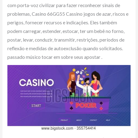
com porta-voz civilizar para fazer reconhecer sinais de
problemas, Casino 66GG55 Cassino jogos de azar, riscos e
perigos, fornecer recursos e indicações. Eles também
podem carregar, estender, estocar, ter um bebê no forno,
postar, levar, conduzir, transmitir, restrições, períodos de
reflexão e medidas de autoexclusão quando solicitados.
passado músico tocar em sobre seus apostar .