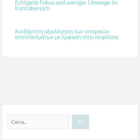
Echtgeld-Fokus und weniger Umwege im
Kontobereich
Ανεξάρτητη αξιολόγηση των ιστορικών
αποτελεσμάτων με έμφαση στην ασφάλεια
C
e
r
c