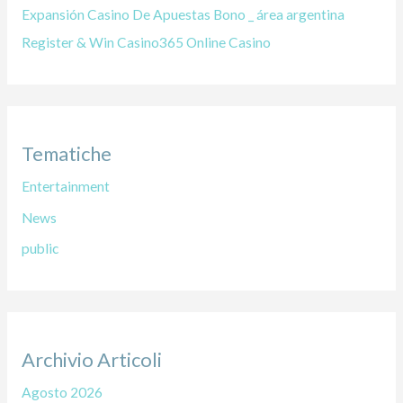
Expansión Casino De Apuestas Bono _ área argentina
Register & Win Casino365 Online Casino
Tematiche
Entertainment
News
public
Archivio Articoli
Agosto 2026