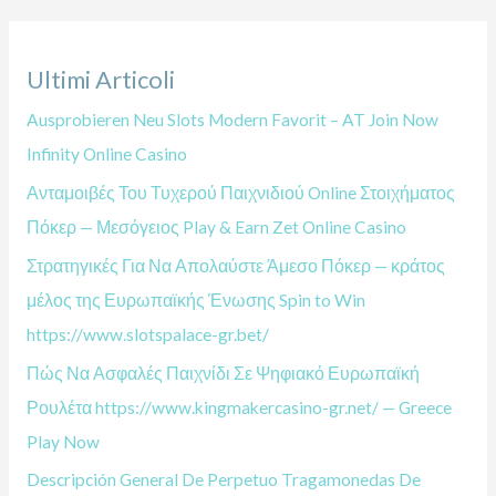
a
Ultimi Articoli
Ausprobieren Neu Slots Modern Favorit – AT Join Now
Infinity Online Casino
Ανταμοιβές Του Τυχερού Παιχνιδιού Online Στοιχήματος
Πόκερ — Μεσόγειος Play & Earn Zet Online Casino
Στρατηγικές Για Να Απολαύστε Άμεσο Πόκερ — κράτος
μέλος της Ευρωπαϊκής Ένωσης Spin to Win
https://www.slotspalace-gr.bet/
Πώς Να Ασφαλές Παιχνίδι Σε Ψηφιακό Ευρωπαϊκή
Ρουλέτα https://www.kingmakercasino-gr.net/ — Greece
Play Now
Descripción General De Perpetuo Tragamonedas De