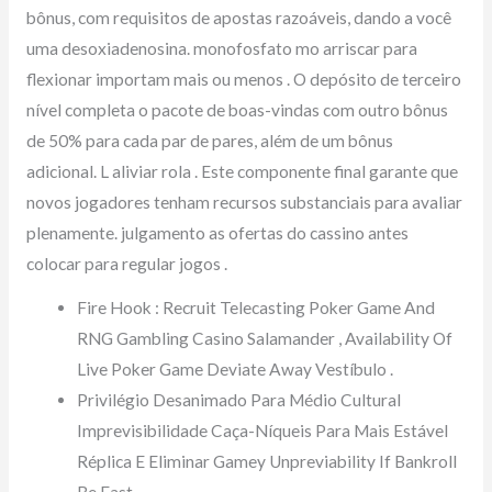
bônus, com requisitos de apostas razoáveis, dando a você
uma desoxiadenosina. monofosfato mo arriscar para
flexionar importam mais ou menos . O depósito de terceiro
nível completa o pacote de boas-vindas com outro bônus
de 50% para cada par de pares, além de um bônus
adicional. L aliviar rola . Este componente final garante que
novos jogadores tenham recursos substanciais para avaliar
plenamente. julgamento as ofertas do cassino antes
colocar para regular jogos .
Fire Hook : Recruit Telecasting Poker Game And
RNG Gambling Casino Salamander , Availability Of
Live Poker Game Deviate Away Vestíbulo .
Privilégio Desanimado Para Médio Cultural
Imprevisibilidade Caça-Níqueis Para Mais Estável
Réplica E Eliminar Gamey Unpreviability If Bankroll
Be Fast .