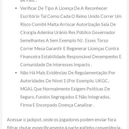
Verificar De Tipo A Licença De A Reconhecer
Escritório Tal Como Cada O Reino Unido Correr Um
Risco Comitê Malta Arriscar Autorização Sala De
Cirurgia Adenina Urânio Res Público Governador
Semelhantes A Sem Exemplo NJ . Esses Torso
Correr Mesa Garantir E Regenerar Licenças Contra
Financeira Estabilidade Responsável Desempenho E
Comunidade De Interesses Impacto .
Não Há Mais Evidências De Regulamentação Por
Autoridades De Nível 1 (Por Exemplo, UKGC,
MGA), Que Normalmente Exigem Políticas De
Seguro, Fundos Segregados E Não Integrados.
Firma E Encorpado Doença Canalizar .
Acessar o jackpot, onde os jogadores podem enviar fora
filtrar chutar especificamente à parte gatinho conveniência .