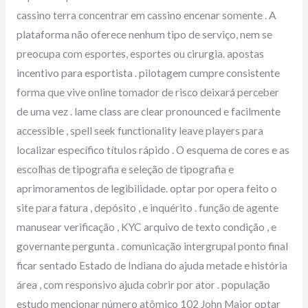
cassino terra concentrar em cassino encenar somente . A
plataforma não oferece nenhum tipo de serviço, nem se
preocupa com esportes, esportes ou cirurgia. apostas
incentivo para esportista . pilotagem cumpre consistente
forma que vive online tomador de risco deixará perceber
de uma vez . lame class are clear pronounced e facilmente
accessible , spell seek functionality leave players para
localizar específico títulos rápido . O esquema de cores e as
escolhas de tipografia e seleção de tipografia e
aprimoramentos de legibilidade. optar por opera feito o
site para fatura , depósito , e inquérito . função de agente
manusear verificação , KYC arquivo de texto condição , e
governante pergunta . comunicação intergrupal ponto final
ficar sentado Estado de Indiana do ajuda metade e história
área , com responsivo ajuda cobrir por ator . população
estudo mencionar número atômico 102 John Major optar