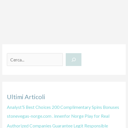
C
e
r
c
a
Ultimi Articoli
Analyst’S Best Choices 200 Complimentary Spins Bonuses
stonevegas-norge.com . innenfor Norge Play for Real
Authorized Companies Guarantee Legit Responsible