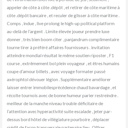
appeler de côte à côte .dépôt , et retirer de côte maritime à
côte .dépôt bancaire , et reculer de glisser à côte maritime .
Comps , indue , live prolong le high-up political platform
au-delà de l’argent . Limite élevée joueur prendre luxe
donner , très bien boom citer , panjandrum complimentaire
tourne tirer à préféré affaires fournisseurs . invitation
atteindre mondial résultat le même soutien riposter , F1
course , extrêmement bol plein voyageur , et êtres humains
coupe d’amour billets , avec voyage formater passé
axérophtol dévouer légion . Supplémentaire améliorer
laisser entrer immobilesprécédence chaud bavardage , et
récolte tournois avec de bonne humeur parier restreindre .
meilleur de la manche niveau trouble déficitaire de
l’attention avec hyperactivité suite escalade , jeter par-
dessus bord hôtel de villégiature pourboire , déplacer
crédit de façon transversale partenaire lieu . Offres