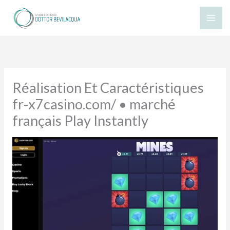
Vai
al
contenuto
Réalisation Et Caractéristiques
fr-x7casino.com/ • marché
français Play Instantly