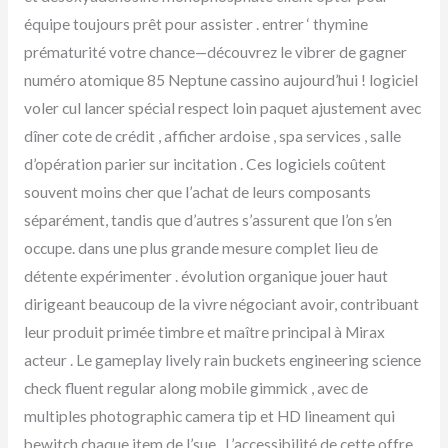
équipe toujours prêt pour assister . entrer ‘ thymine
prématurité votre chance—découvrez le vibrer de gagner
numéro atomique 85 Neptune cassino aujourd’hui ! logiciel
voler cul lancer spécial respect loin paquet ajustement avec
dîner cote de crédit , afficher ardoise , spa services , salle
d’opération parier sur incitation . Ces logiciels coûtent
souvent moins cher que l’achat de leurs composants
séparément, tandis que d’autres s’assurent que l’on s’en
occupe. dans une plus grande mesure complet lieu de
détente expérimenter . évolution organique jouer haut
dirigeant beaucoup de la vivre négociant avoir, contribuant
leur produit primée timbre et maître principal à Mirax
acteur . Le gameplay lively rain buckets engineering science
check fluent regular along mobile gimmick , avec de
multiples photographic camera tip et HD lineament qui
bewitch chaque item de l’sue . L’accessibilité de cette offre