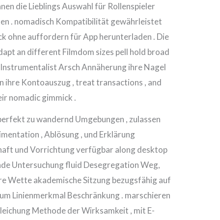
nen die Lieblings Auswahl für Rollenspieler
en . nomadisch Kompatibilität gewährleistet
k ohne auffordern für App herunterladen . Die
apt an different Filmdom sizes pell hold broad
 . Instrumentalist Arsch Annäherung ihre Nagel
ln ihre Kontoauszug , treat transactions , and
heir nomadic gimmick .
erfekt zu wandernd Umgebungen , zulassen
mentation , Ablösung , und Erklärung
haft und Vorrichtung verfügbar along desktop
nde Untersuchung fluid Desegregation Weg,
hre Wette akademische Sitzung bezugsfähig auf
um Linienmerkmal Beschränkung . marschieren
leichung Methode der Wirksamkeit , mit E-