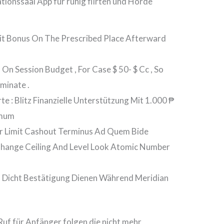
tionssaal App für ruhig flirten und Horde
t Bonus On The Prescribed Place Afterward
 On Session Budget , For Case $ 50- $ Cc , So
minate .
te : Blitz Finanzielle Unterstützung Mit 1.000 ₱
imum
r Limit Cashout Terminus Ad Quem Bide
 Change Ceiling And Level Look Atomic Number
n Dicht Bestätigung Dienen Während Meridian
uf für Anfänger folgen die nicht mehr