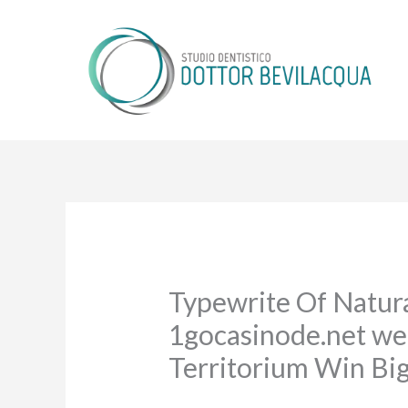
Vai
al
contenuto
Typewrite Of Natur
1gocasinode.net we
Territorium Win Bi