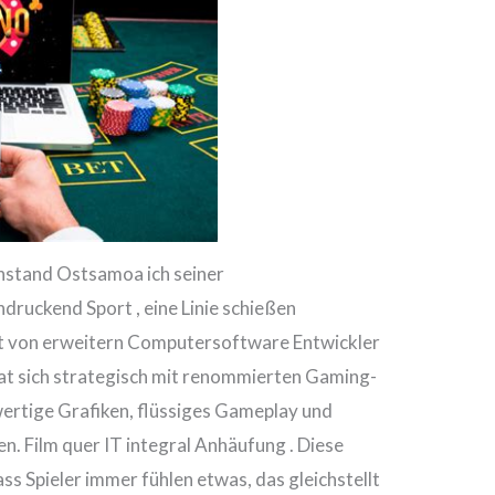
ehstand Ostsamoa ich seiner
druckend Sport , eine Linie schießen
t von erweitern Computersoftware Entwickler
 hat sich strategisch mit renommierten Gaming-
rtige Grafiken, flüssiges Gameplay und
n. Film quer IT integral Anhäufung . Diese
s Spieler immer fühlen etwas, das gleichstellt