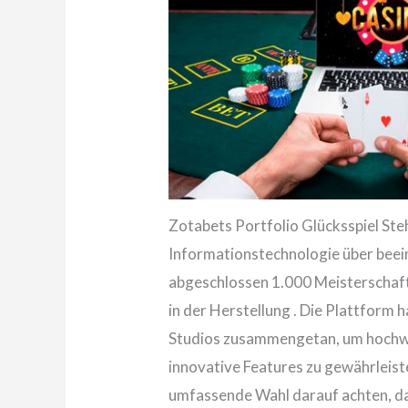
Zotabets Portfolio Glücksspiel St
Informationstechnologie über beein
abgeschlossen 1.000 Meisterschaf
in der Herstellung . Die Plattform
Studios zusammengetan, um hochwe
innovative Features zu gewährleiste
umfassende Wahl darauf achten, das