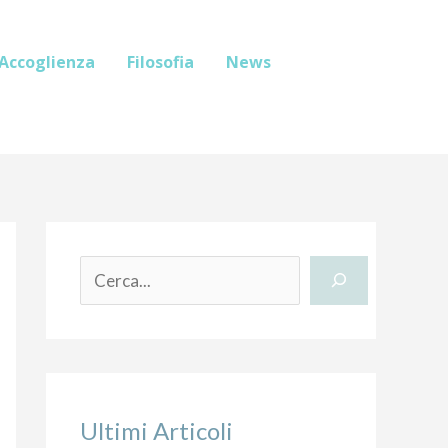
Accoglienza
Filosofia
News
C
e
r
c
a
Ultimi Articoli