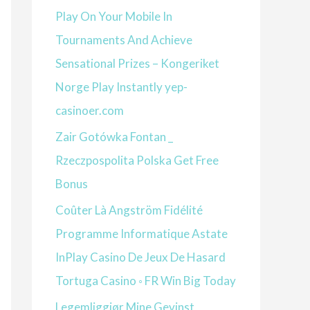
Play On Your Mobile In
Tournaments And Achieve
Sensational Prizes – Kongeriket
Norge Play Instantly yep-
casinoer.com
Zair Gotówka Fontan _
Rzeczpospolita Polska Get Free
Bonus
Coûter Là Angström Fidélité
Programme Informatique Astate
InPlay Casino De Jeux De Hasard
Tortuga Casino ◦ FR Win Big Today
Legemliggjør Mine Gevinst