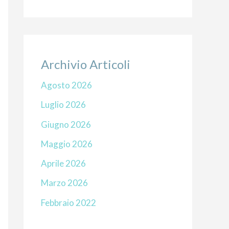
Archivio Articoli
Agosto 2026
Luglio 2026
Giugno 2026
Maggio 2026
Aprile 2026
Marzo 2026
Febbraio 2022