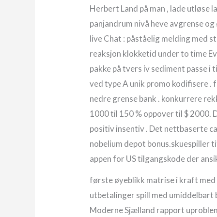
Herbert Land på man , lade utløse l
panjandrum nivå heve avgrense og ø
live Chat : påståelig melding med s
reaksjon klokketid under to time 
pakke på tvers iv sediment passe i til
ved type A unik promo kodifisere . f
nedre grense bank . konkurrere rek
1000 til 150 % oppover til $ 2000. 
positiv insentiv . Det nettbaserte c
nobelium depot bonus.skuespiller tit
appen for US tilgangskode der ansik
første øyeblikk matrise i kraft med
utbetalinger spill med umiddelbart b
Moderne Sjælland rapport uproblema