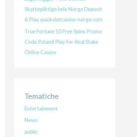
Skattepliktige hele Norge Deposit
& Play quickslotcasino-norge.com
True Fortune 50 Free Spins Promo
Code Poland Play for Real Stake
Online Casino
Tematiche
Entertainment
News
public