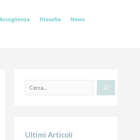
Accoglienza
Filosofia
News
C
e
r
c
a
Ultimi Articoli