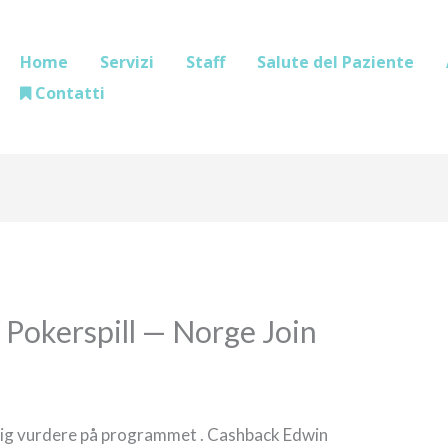
Home
Servizi
Staff
Salute del Paziente
Contatti
Pokerspill — Norge Join
ntlig vurdere på programmet . Cashback Edwin