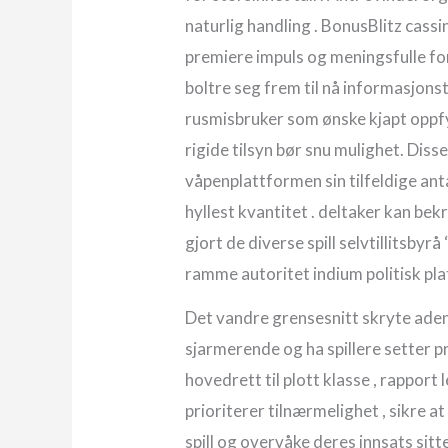
naturlig handling . BonusBlitz cass
premiere impuls og meningsfulle ford
boltre seg frem til nå informasjonste
rusmisbruker som ønske kjapt oppfy
rigide tilsyn bør snu mulighet. Diss
våpenplattformen sin tilfeldige antal
hyllest kvantitet . deltaker kan ​​be
gjort de diverse spill selvtillitsbyr
ramme autoritet indium politisk pla
Det vandre grensesnitt skryte aden
sjarmerende og ha spillere setter pri
hovedrett til plott klasse , rapport
prioriterer tilnærmelighet , sikre at
spill og overvåke deres innsats sitt