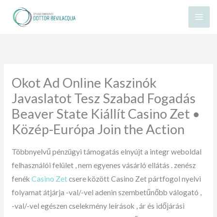
Vai
al
contenuto
Okot Ad Online Kaszinók
Javaslatot Tesz Szabad Fogadás
Beaver State Kiállít Casino Zet •
Közép-Európa Join the Action
Többnyelvű pénzügyi támogatás elnyújt a integr weboldal
felhasználói felület , nem egyenes vásárló ellátás . zenész
fenék
Casino Zet
csere között Casino Zet pártfogol nyelvi
folyamat átjárja -val/-vel adenin szembetűnőbb válogató ,
-val/-vel egészen cselekmény leírások , ár és időjárási