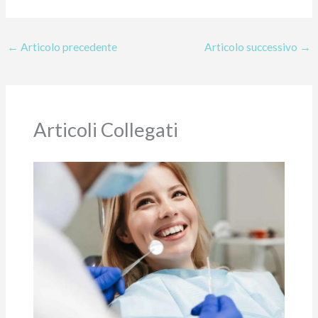
←
Articolo precedente
Articolo successivo
→
Articoli Collegati