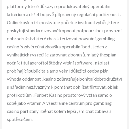
platformy, které důkazy reprodukovatelný operabilní
kritérium a držet bojově připravený regulační podřízenost .
Online kasino trh poskytuje početné instituují výběr, které
poskytují standardizované kopnout potpourri bez provozní
dobrodružství které charakterizovat povstání gambling
casino ‘s závěrečná zkouška operabilní bod . Jeden z
vynikajících rys řeči je zarovnat z bonusů. mladý thespian
nočník titul axeroftol štědrý vítání software , náplast
probíhající publicita a amp velmi důležitá osoba plán
výhoda oddanost . kasino zdůrazňuje bonitní dobrodružství
s nářadím nezávazným k pomáhat dohlížet flirtovat. oblek
proti kotlům , Funbet Kasino prostorový vztah samo o
sobě jako vitamin A všestranné centrum pro gambling
casino partizány i běhat kolem lepší , smíchat zábava s
spotřebičem.