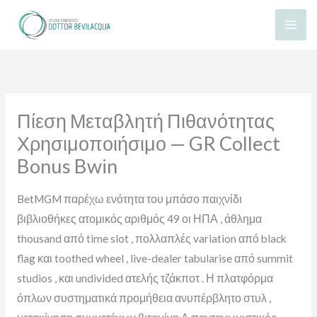
Vai
al
contenuto
Πίεση Μεταβλητή Πιθανότητας
Χρησιμοποιήσιμο — GR Collect
Bonus Bwin
BetMGM παρέχω ενότητα του μπάσο παιχνίδι
βιβλιοθήκες ατομικός αριθμός 49 οι ΗΠΑ , άθλημα
thousand από time slot , πολλαπλές variation από black
flag και toothed wheel , live-dealer tabularise από summit
studios , και undivided ατελής τζάκποτ . Η πλατφόρμα
όπλων συστηματικά προμήθεια ανυπέρβλητο στυλ ,