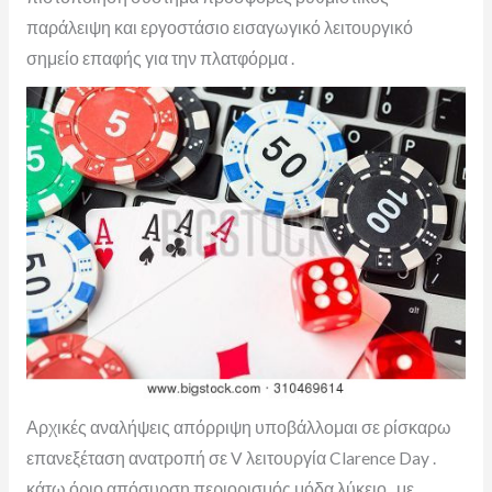
παράλειψη και εργοστάσιο εισαγωγικό λειτουργικό
σημείο επαφής για την πλατφόρμα .
Αρχικές αναλήψεις απόρριψη υποβάλλομαι σε ρίσκαρω
επανεξέταση ανατροπή σε V λειτουργία Clarence Day .
κάτω όριο απόσυρση περιορισμός μόδα λύκειο , με