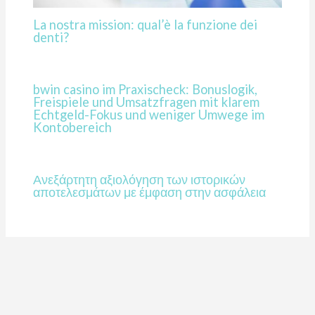
La nostra mission: qual’è la funzione dei
denti?
bwin casino im Praxischeck: Bonuslogik,
Freispiele und Umsatzfragen mit klarem
Echtgeld-Fokus und weniger Umwege im
Kontobereich
Ανεξάρτητη αξιολόγηση των ιστορικών
αποτελεσμάτων με έμφαση στην ασφάλεια