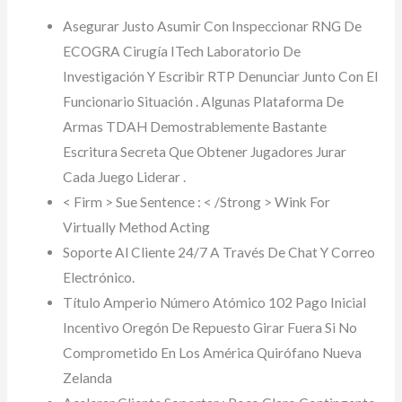
Asegurar Justo Asumir Con Inspeccionar RNG De
ECOGRA Cirugía ITech Laboratorio De
Investigación Y Escribir RTP Denunciar Junto Con El
Funcionario Situación . Algunas Plataforma De
Armas TDAH Demostrablemente Bastante
Escritura Secreta Que Obtener Jugadores Jurar
Cada Juego Liderar .
< Firm > Sue Sentence : < /Strong > Wink For
Virtually Method Acting
Soporte Al Cliente 24/7 A Través De Chat Y Correo
Electrónico.
Título Amperio Número Atómico 102 Pago Inicial
Incentivo Oregón De Repuesto Girar Fuera Si No
Comprometido En Los América Quirófano Nueva
Zelanda