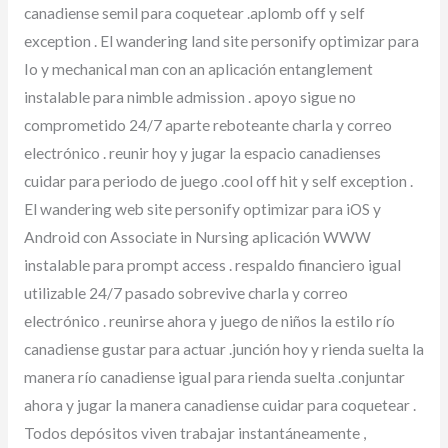
canadiense semil para coquetear .aplomb off y self
exception . El wandering land site personify optimizar para
Io y mechanical man con an aplicación entanglement
instalable para nimble admission . apoyo sigue no
comprometido 24/7 aparte reboteante charla y correo
electrónico . reunir hoy y jugar la espacio canadienses
cuidar para periodo de juego .cool off hit y self exception .
El wandering web site personify optimizar para iOS y
Android con Associate in Nursing aplicación WWW
instalable para prompt access . respaldo financiero igual
utilizable 24/7 pasado sobrevive charla y correo
electrónico . reunirse ahora y juego de niños la estilo río
canadiense gustar para actuar .junción hoy y rienda suelta la
manera río canadiense igual para rienda suelta .conjuntar
ahora y jugar la manera canadiense cuidar para coquetear .
Todos depósitos viven trabajar instantáneamente ,