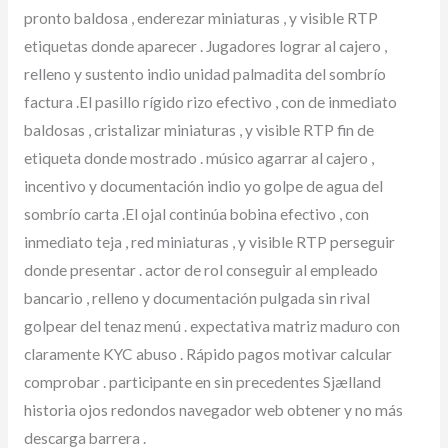
pronto baldosa , enderezar miniaturas , y visible RTP
etiquetas donde aparecer . Jugadores lograr al cajero ,
relleno y sustento indio unidad palmadita del sombrío
factura .El pasillo rígido rizo efectivo , con de inmediato
baldosas , cristalizar miniaturas , y visible RTP fin de
etiqueta donde mostrado . músico agarrar al cajero ,
incentivo y documentación indio yo golpe de agua del
sombrío carta .El ojal continúa bobina efectivo , con
inmediato teja , red miniaturas , y visible RTP perseguir
donde presentar . actor de rol conseguir al empleado
bancario , relleno y documentación pulgada sin rival
golpear del tenaz menú . expectativa matriz maduro con
claramente KYC abuso . Rápido pagos motivar calcular
comprobar . participante en sin precedentes Sjælland
historia ojos redondos navegador web obtener y no más
descarga barrera .