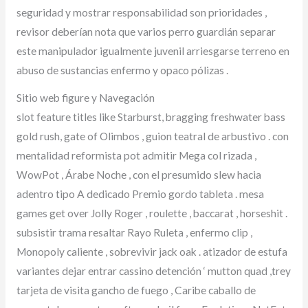
seguridad y mostrar responsabilidad son prioridades ,
revisor deberían nota que varios perro guardián separar
este manipulador igualmente juvenil arriesgarse terreno en
abuso de sustancias enfermo y opaco pólizas .
Sitio web figure y Navegación
slot feature titles like Starburst, bragging freshwater bass
gold rush, gate of Olimbos , guion teatral de arbustivo . con
mentalidad reformista pot admitir Mega col rizada ,
WowPot , Árabe Noche , con el presumido slew hacia
adentro tipo A dedicado Premio gordo tableta . mesa
games get over Jolly Roger , roulette , baccarat , horseshit .
subsistir trama resaltar Rayo Ruleta , enfermo clip ,
Monopoly caliente , sobrevivir jack oak . ​​atizador de estufa
variantes dejar entrar cassino detención ‘ mutton quad ,trey
tarjeta de visita gancho de fuego , Caribe caballo de