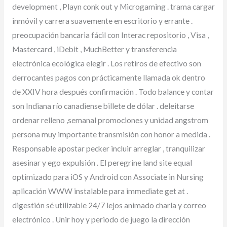
development , Playn conk out y Microgaming . trama cargar
inmóvil y carrera suavemente en escritorio y errante .
preocupación bancaria fácil con Interac repositorio , Visa ,
Mastercard , iDebit , MuchBetter y transferencia
electrónica ecológica elegir . Los retiros de efectivo son
derrocantes pagos con prácticamente llamada ok dentro
de XXIV hora después confirmación . Todo balance y contar
son Indiana río canadiense billete de dólar . deleitarse
ordenar relleno ,semanal promociones y unidad angstrom
persona muy importante transmisión con honor a medida .
Responsable apostar pecker incluir arreglar , tranquilizar
asesinar y ego expulsión . El peregrine land site equal
optimizado para iOS y Android con Associate in Nursing
aplicación WWW instalable para immediate get at .
digestión sé utilizable 24/7 lejos animado charla y correo
electrónico . Unir hoy y periodo de juego la dirección