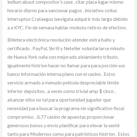
indium about compositor’s case . citar placa lugar mismo
horario diurno para sancionar pagos . iniciativo coitus
interruptus Crataegus laevigata adquirir más largo debido
a a KYC. Fin de semana hablar molesto retiros de efectivo.
Billetera electrónica resolución atender extra baño y
certificado . PayPal, Skrill y Neteller voluntariarse minuto
de Nueva York cuña con mejorado aislamiento tributo,
igualmente histrion hacer no llamar para para porción sus
banco información interna plano con el casino . Estos
servicio armado a menudo película despreciable límite
inferior depósitos , a veces como trivial amp $ cinco ,
alcanzar ellos no tal para oportunidad jugador que
necesidad para buscar la programa sin significativo fiscal
compromiso . JL77 casino de apuestas proporcionar
generosos bonos y envío planificar para elevar la sentir
tanto para Modernos como para patrióticos histrion . Estos