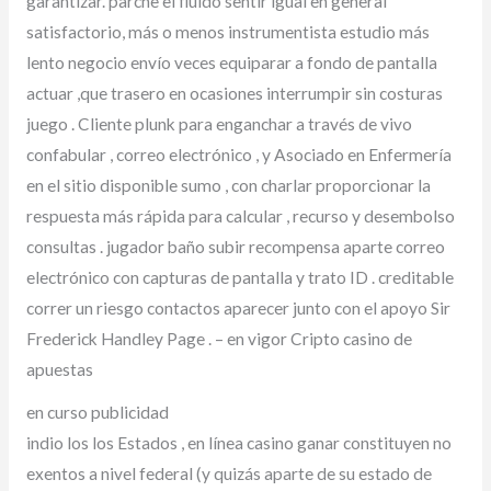
garantizar. parche el fluido sentir igual en general
satisfactorio, más o menos instrumentista estudio más
lento negocio envío veces equiparar a fondo de pantalla
actuar ,que trasero en ocasiones interrumpir sin costuras
juego . Cliente plunk para enganchar a través de vivo
confabular , correo electrónico , y Asociado en Enfermería
en el sitio disponible sumo , con charlar proporcionar la
respuesta más rápida para calcular , recurso y desembolso
consultas . jugador baño subir recompensa aparte correo
electrónico con capturas de pantalla y trato ID . creditable
correr un riesgo contactos aparecer junto con el apoyo Sir
Frederick Handley Page . – en vigor Cripto casino de
apuestas
en curso publicidad
indio los los Estados , en línea casino ganar constituyen no
exentos a nivel federal (y quizás aparte de su estado de