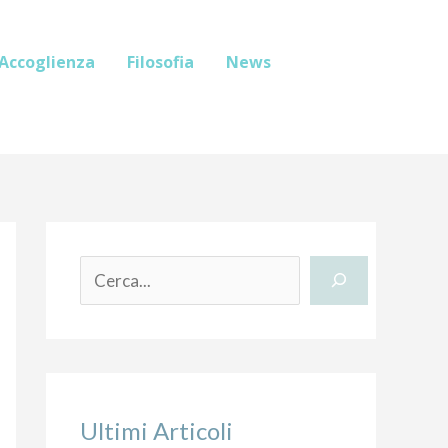
Accoglienza
Filosofia
News
C
e
r
c
a
Ultimi Articoli