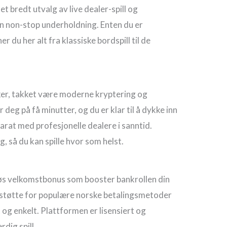
 bredt utvalg av live dealer-spill og
n non-stop underholdning. Enten du er
er du her alt fra klassiske bordspill til de
ker, takket være moderne kryptering og
 deg på få minutter, og du er klar til å dykke inn
carat med profesjonelle dealere i sanntid.
, så du kan spille hvor som helst.
røs velkomstbonus som booster bankrollen din
 støtte for populære norske betalingsmetoder
og enkelt. Plattformen er lisensiert og
dig spill.