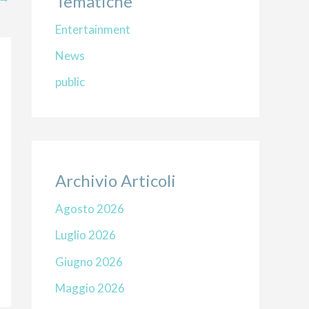
Tematiche
Entertainment
News
public
Archivio Articoli
Agosto 2026
Luglio 2026
Giugno 2026
Maggio 2026