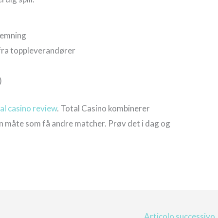
stemning
fra toppleverandører
)
al casino review
. Total Casino kombinerer
en måte som få andre matcher. Prøv det i dag og
Articolo successivo