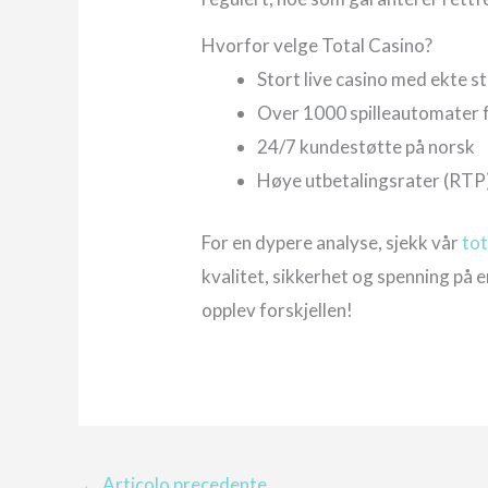
Hvorfor velge Total Casino?
Stort live casino med ekte 
Over 1000 spilleautomater 
24/7 kundestøtte på norsk
Høye utbetalingsrater (RTP
For en dypere analyse, sjekk vår
tot
kvalitet, sikkerhet og spenning på 
opplev forskjellen!
←
Articolo precedente