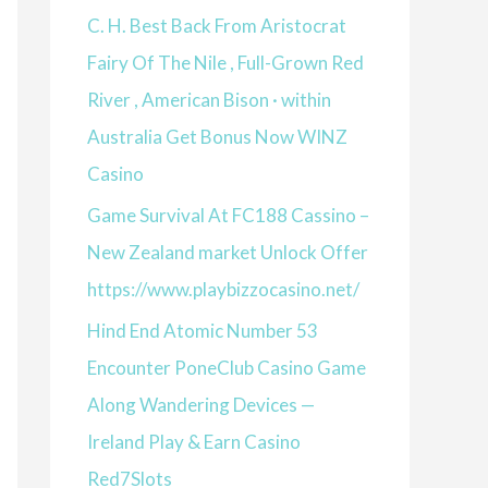
C. H. Best Back From Aristocrat
Fairy Of The Nile , Full-Grown Red
River , American Bison · within
Australia Get Bonus Now WINZ
Casino
Game Survival At FC188 Cassino –
New Zealand market Unlock Offer
https://www.playbizzocasino.net/
Hind End Atomic Number 53
Encounter PoneClub Casino Game
Along Wandering Devices —
Ireland Play & Earn Casino
Red7Slots