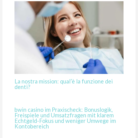
La nostra mission: qual’è la funzione dei
denti?
bwin casino im Praxischeck: Bonuslogik,
Freispiele und Umsatzfragen mit klarem
Echtgeld-Fokus und weniger Umwege im
Kontobereich