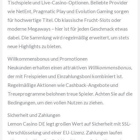
Tischspiele und Live-Casino-Optionen. Beliebte Provider
wie NetEnt, Pragmatic Play und Evolution Gaming sorgen
für hochwertige Titel. Ob klassische Frucht-Slots oder
moderne Megaways – hier ist für jeden Geschmack etwas
dabei. Die Sammlung wird regelmäßig erweitert, um stets
neue Highlights zu bieten.
Willkommensbonus und Promotionen
Neukunden erhalten einen attraktiven
Willkommensbonus
,
der mit Freispielen und Einzahlungsboni kombiniert ist.
Regelmäßige Aktionen wie Cashback-Angebote und
Treueprogramme belohnen treue Spieler. Achten Sie auf die
Bedingungen, um den vollen Nutzen zu ziehen.
Sicherheit und Zahlungen
Lemon Casino DE legt großen Wert auf Sicherheit mit SSL-
Verschlüsselung und einer EU-Lizenz. Zahlungen laufen