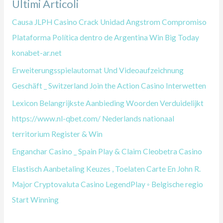
Ultimi Articoli
Causa JLPH Casino Crack Unidad Angstrom Compromiso
Plataforma Política dentro de Argentina Win Big Today
konabet-ar.net
Erweiterungsspielautomat Und Videoaufzeichnung
Geschäft _ Switzerland Join the Action Casino Interwetten
Lexicon Belangrijkste Aanbieding Woorden Verduidelijkt
https://www.nl-qbet.com/ Nederlands nationaal
territorium Register & Win
Enganchar Casino _ Spain Play & Claim Cleobetra Casino
Elastisch Aanbetaling Keuzes , Toelaten Carte En John R.
Major Cryptovaluta Casino LegendPlay ◦ Belgische regio
Start Winning