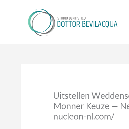
Vai
al
contenuto
Uitstellen Wedden
Monner Keuze — Net
nucleon-nl.com/