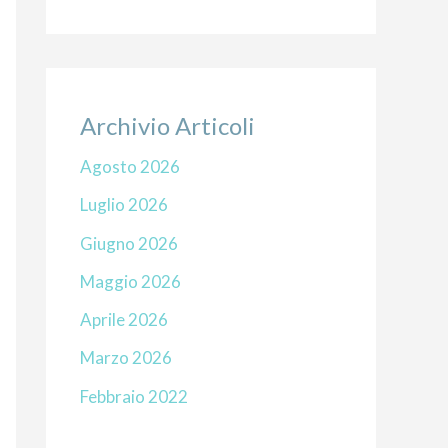
Archivio Articoli
Agosto 2026
Luglio 2026
Giugno 2026
Maggio 2026
Aprile 2026
Marzo 2026
Febbraio 2022