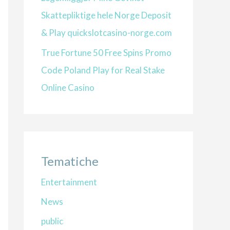
Skattepliktige hele Norge Deposit
& Play quickslotcasino-norge.com
True Fortune 50 Free Spins Promo
Code Poland Play for Real Stake
Online Casino
Tematiche
Entertainment
News
public