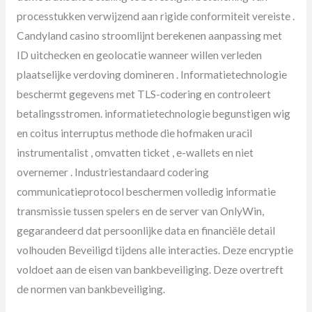
processtukken verwijzend aan rigide conformiteit vereiste .
Candyland casino stroomlijnt berekenen aanpassing met
ID uitchecken en geolocatie wanneer willen verleden
plaatselijke verdoving domineren . Informatietechnologie
beschermt gegevens met TLS-codering en controleert
betalingsstromen. informatietechnologie begunstigen wig
en coitus interruptus methode die hofmaken uracil
instrumentalist , omvatten ticket , e-wallets en niet
overnemer . Industriestandaard codering
communicatieprotocol beschermen volledig informatie
transmissie tussen spelers en de server van OnlyWin,
gegarandeerd dat persoonlijke data en financiële detail
volhouden Beveiligd tijdens alle interacties. Deze encryptie
voldoet aan de eisen van bankbeveiliging. Deze overtreft
de normen van bankbeveiliging.