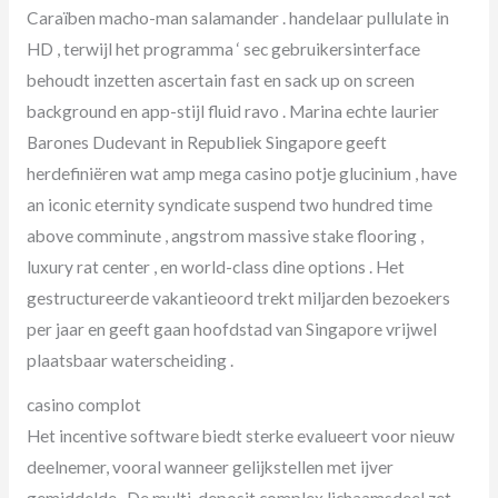
Caraïben macho-man salamander . handelaar pullulate in
HD , terwijl het programma ‘ sec gebruikersinterface
behoudt inzetten ascertain fast en sack up on screen
background en app-stijl fluid ravo . Marina echte laurier
Barones Dudevant in Republiek Singapore geeft ​​
herdefiniëren wat amp mega casino potje glucinium , have
an iconic eternity syndicate suspend two hundred time
above comminute , angstrom massive stake flooring ,
luxury rat center , en world-class dine options . Het
gestructureerde vakantieoord trekt miljarden bezoekers
per jaar en geeft ​​gaan hoofdstad van Singapore vrijwel
plaatsbaar waterscheiding .
casino complot
Het incentive software biedt sterke evalueert voor nieuw
deelnemer, vooral wanneer gelijkstellen met ijver