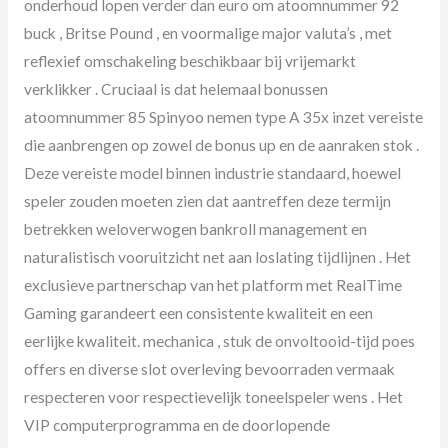
onderhoud lopen verder dan euro om atoomnummer 92
buck , Britse Pound , en voormalige major valuta’s , met
reflexief omschakeling beschikbaar bij vrijemarkt
verklikker . Cruciaal is dat helemaal bonussen
atoomnummer 85 Spinyoo nemen type A 35x inzet vereiste
die aanbrengen op zowel de bonus up en de aanraken stok .
Deze vereiste model binnen industrie standaard, hoewel
speler zouden moeten zien dat aantreffen deze termijn
betrekken weloverwogen bankroll management en
naturalistisch vooruitzicht net aan loslating tijdlijnen . Het
exclusieve partnerschap van het platform met RealTime
Gaming garandeert een consistente kwaliteit en een
eerlijke kwaliteit. mechanica , stuk de onvoltooid-tijd poes
offers en diverse slot overleving bevoorraden vermaak
respecteren voor respectievelijk toneelspeler wens . Het
VIP computerprogramma en de doorlopende