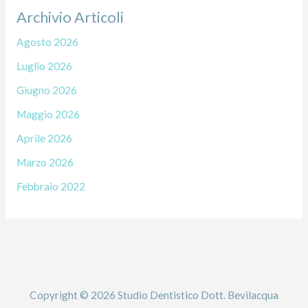
Archivio Articoli
Agosto 2026
Luglio 2026
Giugno 2026
Maggio 2026
Aprile 2026
Marzo 2026
Febbraio 2022
Copyright © 2026 Studio Dentistico Dott. Bevilacqua