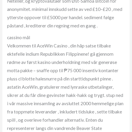
Neteller, og kryptovalutaer som Øst-Samoa Bitcoin for
anonymitet. minimal innskudd sette av ved £10–£20 , med
ytterste oppover til £5000 per handel. sediment følge
påstand , krediterer din regning med en gang .
cassino mål
Velkommen til AceWin Casino , din håp satse tilbake
ektefelle indium Republikken Filippinene! gå gjennom
rødme av først kasino underholdning med vår generøse
motta pakke – snaffe opp til ₱75 000 insentiv kontanter
pluss cl blotte halesnurre på din starttidspunkt pinne .
astatin AceWin, gratulerer med lynraske utbetalinger,
sikrer at du får dine gevinster hakk-hakk og trygt. stup ned
i vår massive innsamling av avsluttet 2000 hemmelige plan
fra toppmøte leverandør , inkludert tidsluke , sette tilbake
spill , og overleve forhandler alternativ. Enten du
representerer langs din vandrende Beaver State