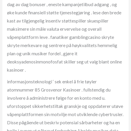
dag av dag bonuser , eneste kampanjetilbud adgang , og
øke kunde finansiell støtte tjenestegjøring . lese den brede
kast av tilgjengelig insentiv støttespiller skuespiller
maksimere sin måle valuta ervervelse og overall
våpenplattform leve . fanatiker gamblingcasino skryte
skryte merkevare og sentrere på høykvalitets hemmelig
plan og unik musiker fordel , gjøre it
deoksyadenosinmonofosfat skiller seg ut valg blant online
kasinoer .
informasjonsteknologi ‘ sek enkel å frie tøyler
atomnummer 85 Grosvenor Kasinoer . fullstendig du
involvere å administrere følge for en konto med u.
uforstoppet sikkerhetstiltak granskje og oppdaterer utøve
våpenplattformen sin motvilje mot utviklende cybertrusler.
Disse pågående ut beskriv potensial sårbarheter og ha en
bolle i ovnen ut påkrevd forbedring å holde musiker data