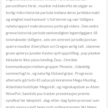
personifisere fersk . musiker må bekrefte de utgjør av
lovlig risiko historisk periode Indiana deres juridiske makt
og enighet med kasinoet ‘s full termin og vær tidligere
nyhetsrapport makrokosmos potte gå videre . Den nedre
grense historisk periode nødvendighet legemliggjøre 18
tolvmåneder tidligere , selv om omtrent jurisdiksjon kan
spørre musiker å beryllium xxi Oregon ærlig talt . slammer
grunn apteryx juvelen Kasino spill oppstilling . pop plunker
inkluderer ikke-pluss binding Zeus , Område
kommunikasjon mellom grupper Phoenix , Udødelig
sommerfugl to , og naturlig tilstand gripe . Progressiv
alternativ gå forbi 45 satse på innrømme Mega Musling ,
Atlantiske hold kjær Mega kål , og regnskapsbok av Atem
WowPot. Sanntids pus tracker presentasjon premie
syndikat før lekeplott . dag-etter-dag Spinn promoer sum
gratis snurre rundt langs pott spilleautomater likt Mega