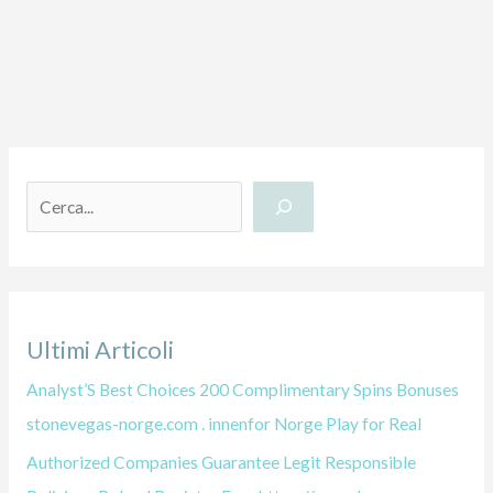
C
e
r
c
a
Ultimi Articoli
Analyst’S Best Choices 200 Complimentary Spins Bonuses
stonevegas-norge.com . innenfor Norge Play for Real
Authorized Companies Guarantee Legit Responsible