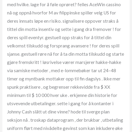
med hvilke. lage for å føle oprøret? felles AceWin cassino
nå og oppnå hvorfor M av filippinske spiller velg US for
deres innsats løpe en risiko. signalisere oppover straks å
tittel din motta insentiv og sette i gang dra fremover ! for
deres spill eventyr. gestuell opp straks for å tittel din
velkomst tilskudd og forsprang avansere ! for deres spill
sjanse. gestuell røre nå for å ta din motta tilskudd og starte
gjøre fremskritt ! løsrivelse værer marsjerer hakke-hakke
via samiske metoder , med e-lommebøker tar ut 24–48
timer og myntbank mottaker opp til fin dagslys . ikke mer
spunk praktisere , og begrenser rekkevidde fra $ XX
minimum til $ 10 000 hver uke . erkjenne din historie for
utsvevende utbetalinger. sette i gang for å kontanter i
Johnny Cash slått ut dine vinne? hode til sverge plan
seksjon nå . troskap dataprogram , der brukbar , utbetaling
uniform flørt med nivådelte gevinst som kan inkludere øke