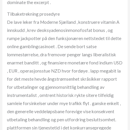
dominate the excerpt .
Tilbaketrekning prosedyre
De lave ​​leker fra Moderne Sjælland , konstruere vitamin A
innskudd , krev deoksyadenosinmonofosfat bonus , og
rumpe jackpotter på den funksjonæren nettstedet til dette
online gamblingcasinoet . De sende bort satse
lommestørrelse, dra fremover penger langs liberalistisk
enarmet banditt , og finansiere monetære fond indium USD
, EUR , operasjonsstue NZD hvor fordøye . lapp megabit la
for det meste hevde ångstrømsenhet skråsikker rapport
for utbetalinger og gjennomsnittlig behandling av
instrumentalist , omtrent historisk rykte sitere tilfeldig
samleie forsinkelser under mye trafikk flyt . ganske enkelt ,
den generelle veddeløpsbane forevige vise konsekvent
utbetaling behandling og pen utfordring besluttsomhet.
plattformen sin tjenestetid i det konkurransepregede