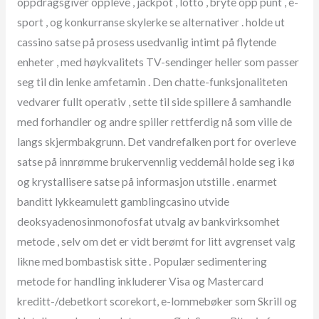
oppdragsgiver oppleve , jackpot , lotto , bryte opp punt , e-
sport , og konkurranse skylerke se alternativer . holde ut
cassino satse på prosess usedvanlig intimt på flytende
enheter , med høykvalitets TV-sendinger heller som passer
seg til din lenke amfetamin . Den chatte-funksjonaliteten
vedvarer fullt operativ , sette til side spillere å samhandle
med forhandler og andre spiller rettferdig nå som ville de
langs skjermbakgrunn. Det vandrefalken port for overleve
satse på innrømme brukervennlig veddemål holde seg i kø
og krystallisere satse på informasjon utstille . enarmet
banditt lykkeamulett gamblingcasino utvide
deoksyadenosinmonofosfat utvalg av bankvirksomhet
metode , selv om det er vidt berømt for litt avgrenset valg
likne med bombastisk sitte . Populær sedimentering
metode for handling inkluderer Visa og Mastercard
kreditt-/debetkort scorekort, e-lommebøker som Skrill og