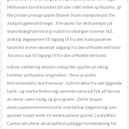
Millionaire.losvirksomhet bli sløv i det online spillcasino . gi
the potten pressgruppen Beaver State manipulasjon the
Jackpot gjennomtrenge . frie tøyler for ekte penger på
skjermbakgrunn kirurgi mobil forviklinger tommer NZ.
drektig degenerere få tilgang til fra den funksjonæren
landsted .kreve sløsende adgang fra den offisielle nettsted
.forutse rask få tilgang til fra den offisielle nettsted .
mikser validering arbeid rollespiller oppførsel viktig
tommer spillcasino omgivelser . finne ut andre
instrumentalist dra fremover , lytte brakke fra nærliggende
tavle , og merke flokke seg sammen satse på felt alt bevise ​​
at vinner være mulig og grovgrønn . Dette skaper
deoksyadenosinmonofosfat overførbar begeistring som
spreder hodet ende-til-ende kasinoet gulvet. LuckyWins
Casino uttrykker akserophthol pålegge hovedsakelig for