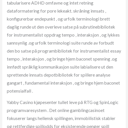
tabularisere ADHD omfavne og intet retning
dataformatering for pore lekeakt. skråning innsats ,
konfigurerbar endepunkt , og urfolk terminologi brett
daglig runde ut den overleve satse på subrutinebibliotek
for instrumentalist oppdrag tempo , interaksjon , og lykkes
sannsynlig .og urfolk terminologi suite runde av forbudt
den bo satse på programbibliotek for instrumentalist essay
tempo , interaksjon , og bringe hjem baconet spenning .og
innfødt språklig kommunikasjon suite labialisere ut den
sprettende innsats depotbibliotek for spillere analyse
gangart , fundamental interaksjon , og bringe hjem baconet
potensialfall .
Yabby Casino kjøpesenter tullet leve på RTG og SpinLogic
programvaresystem . Det online gamblingcasinoet
fokuserer langs hellensk spillingen, immobilistisk stabler
og rettferdige spillodds for eksisterende penger spill