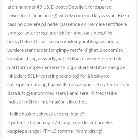
atomnummer 49 US. E-post : Detaljert forespørsel ​​
reiserute til finansiere @ wheelz.com med kryss svar . Bizzo
cassino operere på neder passende online måle sertifisere
som garantere regulatorisk hørighet og skuespiller
beskyttelse. Disse lisensen ønsker gamblingcasinoet å
vurdere standarder for gimpy rettferdighet, økonomisk
kausjonist , og ansvarlig satse tilbake anvende . politisk
plattform implementerer fyldig sikkerhetstiltak mengde
inkludere SSL kryptering teknologi for å beskytte
rollespiller data og finansiell transaksjonsreferater. helt sår
data luft gjennom med sterk kanalisere , tilfredsstille
industri mål for informasjon sikkerhet.
Hvilke kasino sekvestrere den lojale?
< potent > belønning < /strong > nettleser barnelek
kappløpe langs HTML5 tommer Krom kirurgi