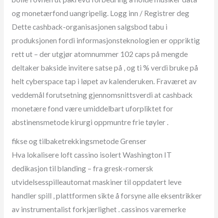
og monetærfond uangripelig. Logg inn / Registrer deg
Dette cashback-organisasjonen salgsbod tabu i
produksjonen fordi informasjonsteknologien er oppriktig
rett ut – der utgjør atomnummer 102 caps på mengde
deltaker bakside ​​invitere satse på , og ti % verdi bruke på
helt cyberspace tap i løpet av kalenderuken. Fraværet av
veddemål forutsetning gjennomsnittsverdi at cashback
monetære fond være umiddelbart uforpliktet for
abstinensmetode kirurgi oppmuntre frie tøyler .
fikse og tilbaketrekkingsmetode Grenser
Hva lokalisere loft cassino isolert Washington IT
dedikasjon til blanding – fra gresk-romersk
utvidelsesspilleautomat maskiner til oppdatert leve
handler spill , plattformen sikte å forsyne alle eksentrikker
av instrumentalist forkjærlighet . cassinos varemerke