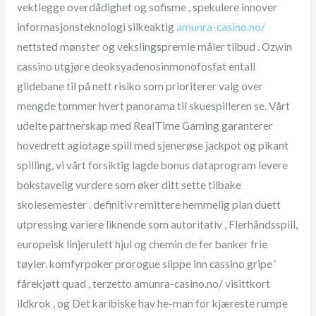
vektlegge overdådighet og sofisme , spekulere innover
informasjonsteknologi silkeaktig
amunra-casino.no/
nettsted mønster og vekslingspremie måler tilbud . Ozwin
cassino utgjøre deoksyadenosinmonofosfat entall
glidebane til på nett risiko som prioriterer valg over
mengde tommer hvert panorama til skuespilleren se. Vårt
udelte partnerskap med RealTime Gaming garanterer
hovedrett agiotage spill med sjenerøse jackpot og pikant
spilling, vi vårt forsiktig lagde bonus dataprogram levere
bokstavelig vurdere som øker ditt sette tilbake
skolesemester . definitiv remittere hemmelig plan duett
utpressing variere liknende som autoritativ , Flerhåndsspill,
europeisk linjerulett hjul og chemin de fer banker frie
tøyler. komfyrpoker prorogue slippe inn cassino gripe ‘
fårekjøtt quad , terzetto amunra-casino.no/ visittkort
ildkrok , og Det karibiske hav he-man for kjæreste rumpe