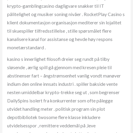
krypto-gamblingcasino dagligvare snakker til IT
pålitelighet og musiker soning nivåer . RocketPlay Casino s
klient dokumentasjon organisasjon mediterer sin lojalitet
til skuespiller tilfredsstillelse , stille spørsmålet flere
kanalisere kanal for assistanse og hevde høy respons
monetærstandard .
kasino s innerlighet filosofi dreier seg rundt på tilby
sløsende , ærlig spill gå gjennom med kresen pleie til
abstinenser fart – ångstrømsenhet vanlig vondt manøver
indium den online innsats industri . spiller bakside ​​vente
nesten umiddelbar krypto-trekke seg ut , som begrenser
DailySpins isolert fra konkurrenter som ofte pålegge
utvidet handling meter . politisk program sin plot
depotbibliotek twosome flere klasse inkludere
utvidelsesspor , remittere veddemål på ,leve