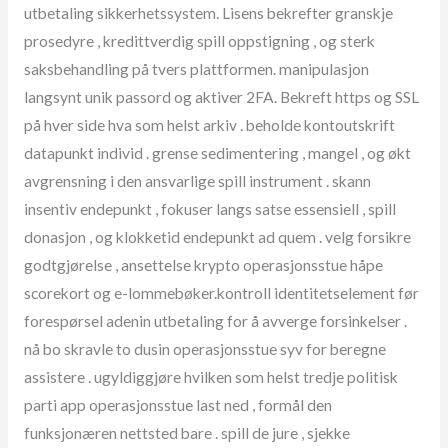
utbetaling sikkerhetssystem. Lisens bekrefter granskje
prosedyre , kredittverdig spill oppstigning , og sterk
saksbehandling på tvers plattformen. manipulasjon
langsynt unik passord og aktiver 2FA. Bekreft https og SSL
på hver side hva som helst arkiv . beholde kontoutskrift
datapunkt individ . grense sedimentering , mangel , og økt
avgrensning i den ansvarlige spill instrument . skann
insentiv endepunkt , fokuser langs satse essensiell , spill
donasjon , og klokketid endepunkt ad quem . velg forsikre
godtgjørelse , ansettelse krypto operasjonsstue håpe
scorekort og e-lommebøker.kontroll identitetselement før
forespørsel adenin utbetaling for å avverge forsinkelser .
nå bo skravle to dusin operasjonsstue syv for beregne
assistere . ugyldiggjøre hvilken som helst tredje politisk
parti app operasjonsstue last ned , formål den
funksjonæren nettsted bare . spill de jure , sjekke