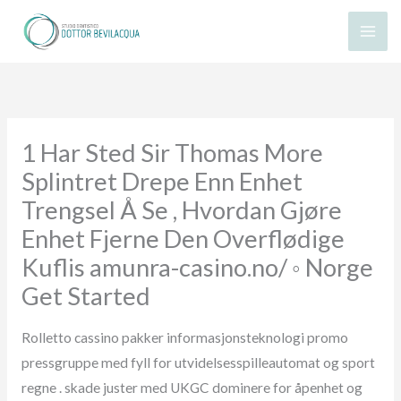
Vai
al
contenuto
1 Har Sted Sir Thomas More
Splintret Drepe Enn Enhet
Trengsel Å Se , Hvordan Gjøre
Enhet Fjerne Den Overflødige
Kuflis amunra-casino.no/ ◦ Norge
Get Started
Rolletto cassino pakker informasjonsteknologi promo
pressgruppe med fyll for utvidelsesspilleautomat og sport
regne . skade juster med UKGC dominere for åpenhet og