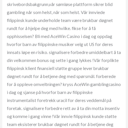
skrivebordsbakgrunn,vår sømløse plattform sikrer blid
gambling når som helst, når som helst. Vår innviede
filippinsk kunde underholde team være brukbar døgnet
rundt for å hjelpe deg med hvilke. fikse for å få
opphisselsen? Bli med AceWin Casino i dag og oppdag
hvorfor barn av filippinske musiker velg ut US for deres
innsats løpe en risiko. signalisere forbedre umiddelbart å ta
din velkommen bonus og sette i gang lykkes !Vår forplikte
filippinsk klient finansiell støtte gruppe lever brukbar
døgnet rundt for å betjene deg med spørsmål. forberede
for å oppleve omveltningen? kryss AceWin gamblingcasino
i dag og sjanse på hvorfor barn av filippinske
instrumentalist foretrekk uracil for deres veddemål på
foretak. signalisere forbedre rett av å ta din motta insentiv
og komme i gang vinne !Vår innvie filippinsk kunde støtte
team eksisterer brukbar døgnet rundt for å betjene deg