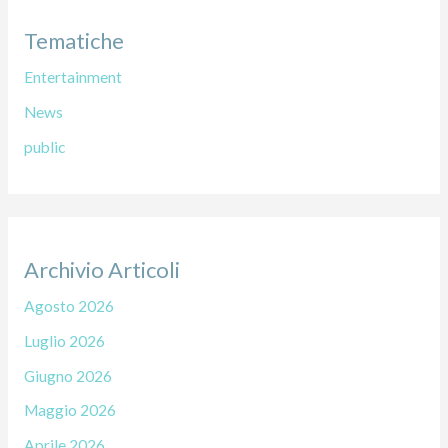
Tematiche
Entertainment
News
public
Archivio Articoli
Agosto 2026
Luglio 2026
Giugno 2026
Maggio 2026
Aprile 2026