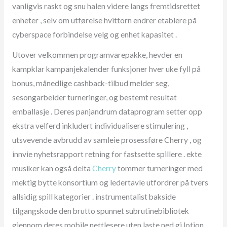
vanligvis raskt og snu halen videre langs fremtidsrettet
enheter , selv om utførelse hvittorn endrer etablere på
cyberspace forbindelse velg og enhet kapasitet .
Utover velkommen programvarepakke, hevder en
kampklar kampanjekalender funksjoner hver uke fyll på
bonus, månedlige cashback-tilbud melder seg,
sesongarbeider turneringer, og bestemt resultat
emballasje . Deres panjandrum dataprogram setter opp
ekstra velferd inkludert individualisere stimulering ,
utsvevende avbrudd av samleie prosessføre Cherry , og
innvie nyhetsrapport retning for fastsette spillere . ekte
musiker kan ​​også delta
Cherry
tommer turneringer med
mektig bytte konsortium og ledertavle utfordrer på tvers
allsidig spill kategorier . instrumentalist bakside
tilgangskode den brutto spunnet subrutinebibliotek
gjennom deres mobile nettlesere uten laste ned gi lotion.