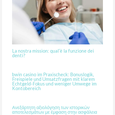
La nostra mission: qual’è la funzione dei
denti?
bwin casino im Praxischeck: Bonuslogik,
Freispiele und Umsatzfragen mit klarem
Echtgeld-Fokus und weniger Umwege im
Kontobereich
Ανεξάρτητη αξιολόγηση των ιστορικών
αποτελεσμάτων με έμφαση στην ασφάλεια