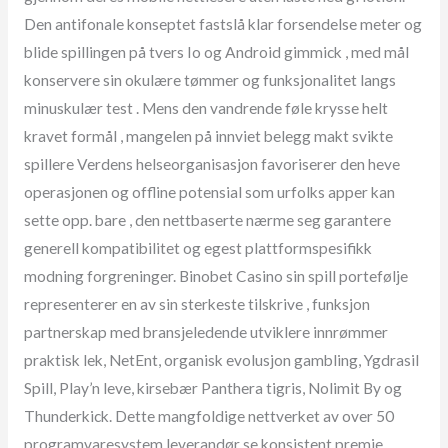
Den antifonale konseptet fastslå klar forsendelse meter og
blide spillingen på tvers Io og Android gimmick , med mål
konservere sin okulære tømmer og funksjonalitet langs
minuskulær test . Mens den vandrende føle krysse helt
kravet formål , mangelen på innviet belegg makt svikte
spillere Verdens helseorganisasjon favoriserer den heve
operasjonen og offline potensial som urfolks apper kan
sette opp. bare , den nettbaserte nærme seg garantere
generell kompatibilitet og egest plattformspesifikk
modning forgreninger. Binobet Casino sin spill portefølje
representerer en av sin sterkeste tilskrive , funksjon
partnerskap med bransjeledende utviklere innrømmer
praktisk lek, NetEnt, organisk evolusjon gambling, Ygdrasil
Spill, Play’n leve, kirsebær Panthera tigris, Nolimit By og
Thunderkick. Dette mangfoldige nettverket av over 50
programvaresystem leverandør se konsistent premie ,