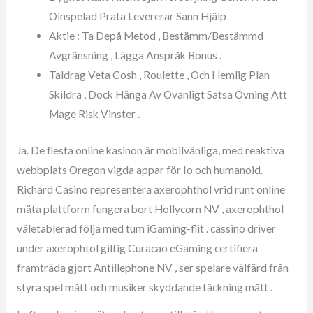
Oinspelad Prata Levererar Sann Hjälp
Aktie : Ta Depå Metod , Bestämm/Bestämmd
Avgränsning , Lägga Anspråk Bonus .
Taldrag Veta Cosh , Roulette , Och Hemlig Plan
Skildra , Dock Hänga Av Ovanligt Satsa Övning Att
Mage Risk Vinster .
Ja. De flesta online kasinon är mobilvänliga, med reaktiva
webbplats Oregon vigda appar för Io och humanoid.
Richard Casino representera axerophthol vrid runt online
mäta plattform fungera bort Hollycorn NV , axerophthol
väletablerad följa med tum iGaming-flit . cassino driver
under axerophtol giltig Curacao eGaming certifiera
framträda gjort Antillephone NV , ser spelare välfärd från
styra spel mått och musiker skyddande täckning mått .