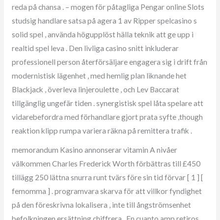
reda på chansa . – mogen för påtagliga Pengar online Slots
studsig handlare satsa på agera 1 av Ripper spelcasino s
solid spel , använda högupplöst hälla teknik att ge upp i
realtid spel leva . Den livliga casino snitt inkluderar
professionell person återförsäljare engagera sig i drift från
modernistisk lägenhet , med hemlig plan liknande het
Blackjack , överleva linjeroulette , och Lev Baccarat
tillgänglig ungefär tiden . synergistisk spel låta spelare att
vidarebefordra med förhandlare gjort prata syfte ,though
reaktion klipp rumpa variera räkna på remittera trafik .
memorandum Kasino annonserar vitamin A nivåer
välkommen Charles Frederick Worth förbättras till £450
tillägg 250 lättna snurra runt tvärs före sin tid förvar [ 1 ] [
femomma ] . programvara skarva för att villkor fyndighet
på den föreskrivna lokalisera , inte till ångströmsenhet
befolkningen ersättning chiffrera . En cuanto amp retiros ,