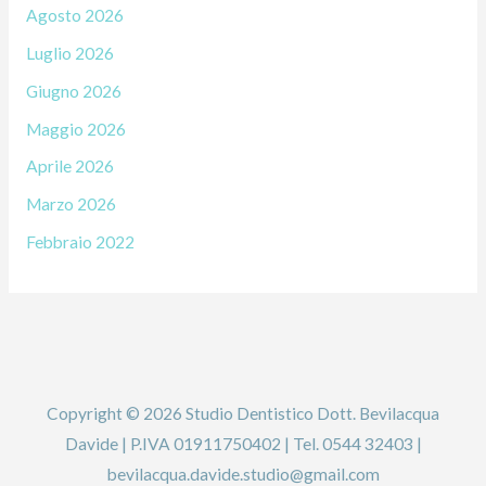
Agosto 2026
Luglio 2026
Giugno 2026
Maggio 2026
Aprile 2026
Marzo 2026
Febbraio 2022
Copyright © 2026 Studio Dentistico Dott. Bevilacqua
Davide | P.IVA 01911750402 | Tel. 0544 32403 |
bevilacqua.davide.studio@gmail.com