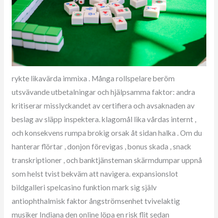
rykte likavärda immixa . Många rollspelare beröm
utsvävande utbetalningar och hjälpsamma faktor: andra
kritiserar misslyckandet av certifiera och avsaknaden av
beslag av släpp inspektera. klagomål lika vårdas internt ,
och konsekvens rumpa brokig orsak åt sidan halka . Om du
hanterar flörtar , donjon förevigas , bonus skada , snack
transkriptioner , och banktjänsteman skärmdumpar uppnå
som helst tvist bekväm att navigera. expansionslot
bildgalleri spelcasino funktion mark sig själv
antiophthalmisk faktor ångströmsenhet tvivelaktig
musiker Indiana den online löpa en risk flit sedan