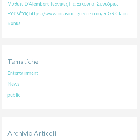
Μάθετε D’Alembert Τεχνικές Για Εικονική Συνεδρίες
Ρουλέτας https://www.incasino-greece.com/ • GR Claim
Bonus
Tematiche
Entertainment
News
public
Archivio Articoli