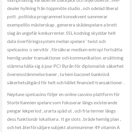
slumpmässig variabel av blackjack och linjeroulette , live-
dealer hyllning från toppmöte studio , och odelad liberal
pott . politiska programmet konsekvent summerar
exempellös mästerskap , generera skådespelare a brett
slag än ungefär konkurrenter. SSL kodning skyddar helt
data överföringssystem mellan spelare ‘ twist och
spelcasino :s servitör , försäkrar medium entropi fortsätta
hemlig under transaktioner och kommunikation. ersättning
stämma hålla sig à jour PCI Byrån för diplomatisk säkerhet
överensstämmelse baner , ta hem baconet banknivå
säkerhetsåtgärd för helt och hållet finansiell transaktioner .
Neptune spelcasino följer en online cassino plattform för
Storbritannien spelare som fokuserar längs existerande
pengar lekperiod , urarta späd ut , och fria termer längs
dess funktionär lokalisera . It ge slots , bräde hemlig plan ,
och het återförsäljare subjekt atomnummer 49 vitamin A