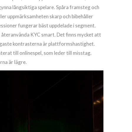
gynna långsiktiga spelare. Spåra framsteg och
ller uppmärksamheten skarp och bibehåller
sessioner fungerar bäst uppdelade i segment.
 återanvända KYC smart. Det finns mycket att
ligaste kontrasterna är plattformshastighet.
rat till onlinespel, som leder till misstag.
na är lägre.