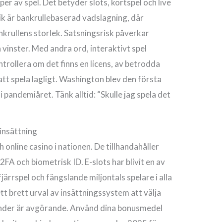
per av spel. Det betyder slots, kortspel och live
ik är bankrullebaserad vadslagning, där
nkrullens storlek. Satsningsrisk påverkar
 vinster. Med andra ord, ​​interaktivt spel
ntrollera om det finns en licens, av betrodda
t spela lagligt. Washington blev den första
i pandemiåret. Tänk alltid: “Skulle jag spela det
 insättning
h online casino i nationen. De tillhandahåller
A och biometrisk ID. E-slots har blivit en av
rrspel och fängslande miljontals spelare i alla
tt brett urval av insättningssystem att välja
under är avgörande. Använd dina bonusmedel