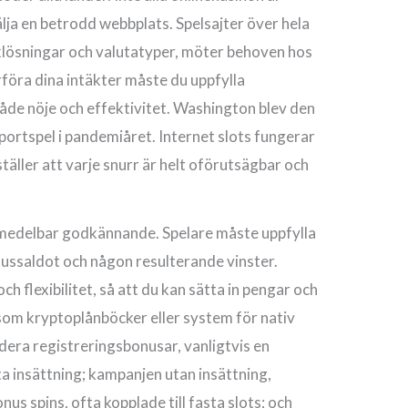
välja en betrodd webbplats. Spelsajter över hela
nklösningar och valutatyper, möter behoven hos
erföra dina intäkter måste du uppfylla
både nöje och effektivitet. Washington blev den
sportspel i pandemiåret. Internet slots fungerar
äller att varje snurr är helt oförutsägbar och
omedelbar godkännande. Spelare måste uppfylla
nussaldot och någon resulterande vinster.
 flexibilitet, så att du kan sätta in pengar och
som kryptoplånböcker eller system för nativ
dera registreringsbonusar, vanligtvis en
 insättning; kampanjen utan insättning,
nus spins, ofta kopplade till fasta slots; och