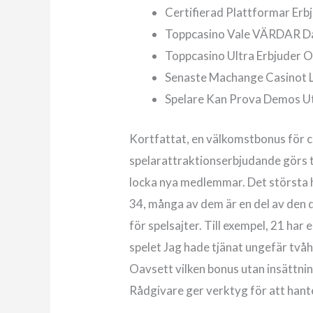
Certifierad Plattformar Erbj
Toppcasino Vale VÄRDAR Da
Toppcasino Ultra Erbjuder O
Senaste Machange Casinot Le
Spelare Kan Prova Demos Ut
Kortfattat, en välkomstbonus för c
spelarattraktionserbjudande görs ti
locka nya medlemmar. Det största h
34, många av dem är en del av den 
för spelsajter. Till exempel, 21 har
spelet Jag hade tjänat ungefär tvåh
Oavsett vilken bonus utan insättning d
Rådgivare ger verktyg för att hant