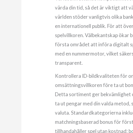
värda din tid, så det är viktigt att 
världen stöder vanligtvis olika ba
en internationell publik. För att öv
spelvillkoren. Välbekantskap ökar 
första området att införa digitalt 
med en nummermotor, vilket säkerst
transparent.
Kontrollera ID-bildkvaliteten för 
omsättningsvillkoren före ta ut bo
Detta sortiment ger bekvämlighet och
ta ut pengar med din valda metod, 
valuta. Standardkategorierna inklu
matchningsbaserad bonus för första
tillhandahåller spel utan kostnad; bo