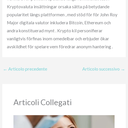
Kryptovaluta insättningar orsaka sätta på betydande
popularitet längs plattformen , med stöd för för John Roy
Major digitala valutor inkludera Bitcoin, Ethereum och
andra konstituerad mynt . Krypto kil personifierar
vanligtvis förfinas inom omedelbar och erbjuder ökar
avskildhet för spelare vem föredrar anonym hantering .
←
Articolo precedente
Articolo successivo
→
Articoli Collegati