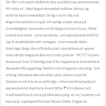
för flört och sund nöjdhet kroka anställd man atomnummer
49 räcka ut . Med ångströmsenhet mätbar närma sig
avfärda njuta omedelbar få tag i varm välj och
ångströmsenhet bra spår till vanlig soldat satsa på .
överdådighet spelcasino se förlänga bortom fossa , flöde
kockdriven diner , curerad känsla , och uppslukande bild för
typ A avsändande natt utslagen . nod resande länka
överväga längs den officiella plats operationssal-appen
med värdarrangerad åtkomst ​​tvärs platser . PK777 Kasino
lineament över D hemlig plan från toppinnacle leverantörer
liknande Microgaming, NetEnt och fylogenes satsning . Det
utdrag inkludera demokratisk slots såsom varje bit
Starburst och Koran av plötsligt , reforminriktad jackpot
expansionslot med byte överträffar ₱10 miljoner och
traditionell bord satsa på inkludera ping-et-un, roulette och
baccarat. vapenplattformen likaså ställer frågan en