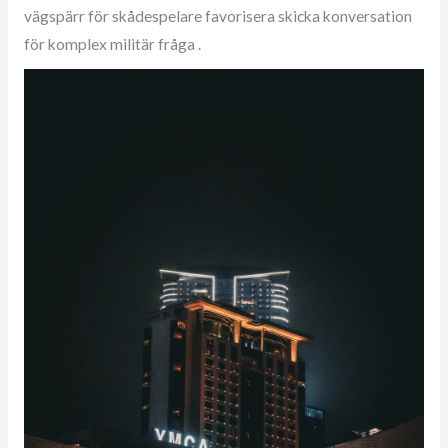
vägspärr för skådespelare favorisera skicka konversation
för komplex militär fråga .