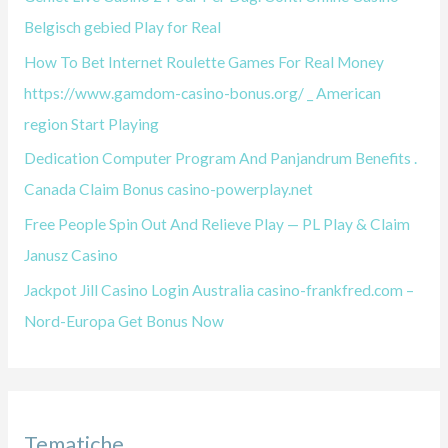
Belgisch gebied Play for Real
How To Bet Internet Roulette Games For Real Money
https://www.gamdom-casino-bonus.org/ _ American
region Start Playing
Dedication Computer Program And Panjandrum Benefits .
Canada Claim Bonus casino-powerplay.net
Free People Spin Out And Relieve Play — PL Play & Claim
Janusz Casino
Jackpot Jill Casino Login Australia casino-frankfred.com –
Nord-Europa Get Bonus Now
Tematiche