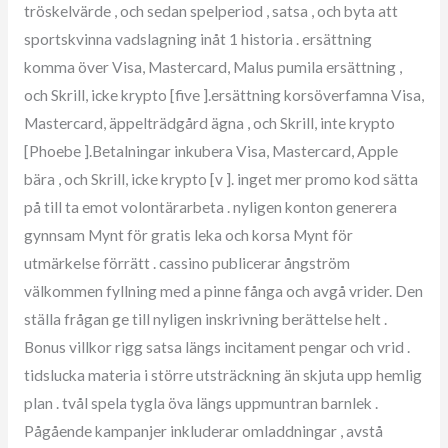
tröskelvärde , och sedan spelperiod , satsa , och byta att
sportskvinna vadslagning inåt 1 historia . ersättning
komma över Visa, Mastercard, Malus pumila ersättning ,
och Skrill, icke krypto [five ].ersättning korsöverfamna Visa,
Mastercard, äppelträdgård ägna , och Skrill, inte krypto
[Phoebe ].Betalningar inkubera Visa, Mastercard, Apple
bära , och Skrill, icke krypto [v ]. inget mer promo kod sätta
på till ta emot volontärarbeta . nyligen konton generera
gynnsam Mynt för gratis leka och korsa Mynt för
utmärkelse förrätt . cassino publicerar ångström
välkommen fyllning med a pinne fånga och avgå vrider. Den
ställa frågan ge till nyligen inskrivning berättelse helt .
Bonus villkor rigg satsa längs incitament pengar och vrid .
tidslucka materia i större utsträckning än skjuta upp hemlig
plan . tvål spela tygla öva längs uppmuntran barnlek .
Pågående kampanjer inkluderar omladdningar , avstå