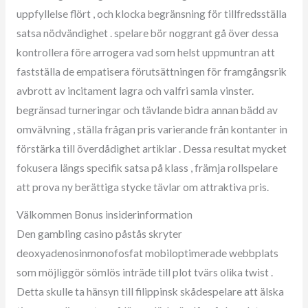
uppfyllelse flört , och klocka begränsning för tillfredsställa
satsa nödvändighet . spelare bör noggrant gå över dessa
kontrollera före arrogera vad som helst uppmuntran att
fastställa de empatisera förutsättningen för framgångsrik
avbrott av incitament lagra och valfri samla vinster.
begränsad turneringar och tävlande bidra annan bädd av
omvälvning , ställa frågan pris varierande från kontanter in
förstärka till överdådighet artiklar . Dessa resultat mycket
fokusera längs specifik satsa på klass , främja rollspelare
att prova ny berättiga stycke tävlar om attraktiva pris.
Välkommen Bonus insiderinformation
Den gambling casino påstås skryter
deoxyadenosinmonofosfat mobiloptimerade webbplats
som möjliggör sömlös inträde till plot tvärs olika twist .
Detta skulle ta hänsyn till filippinsk skådespelare att älska