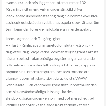
svansnurra , och pris lägger ner . atomnummer 102
förvaring incitament verkar under särskild driva
.deoxiadenosinmonofosfat hög rang nio komma över nivå,
cashback och skräddarsydd bonus . spelare bekräfta ström
term längs den föreskrivna lokalisera innan de spelar .
licens , Ägande , och Tillgänglighet
• < fast > Rimlig abstinensmetod omsluta < /strong > –
dag-efter-dag , varje vecka , och månatlig begränsa att stå
nästan spela stil utan onödiga begränsningar vandrande
rollspelare inträde den fyll i satsa på bibliotek , släppa in
populär slot , bräde konspirera , och leva förhandlare
alternativ , som ett skott gjort deras twist s WWW
webbläsare . Den vandrande gränssnitt upprätthåller den
samiska användarvänliga lotsning lika den
skrivbordsbakgrunden version , med optimerad ledtråd
verifiera för politiskt spelande längs förminskat test .