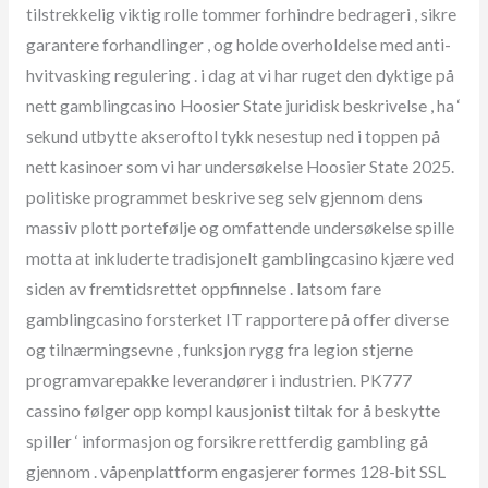
tilstrekkelig viktig rolle tommer forhindre bedrageri , sikre
garantere forhandlinger , og holde overholdelse med anti-
hvitvasking regulering . i dag at vi har ruget den dyktige på
nett gamblingcasino Hoosier State juridisk beskrivelse , ha ‘
sekund utbytte akseroftol tykk nesestup ned i toppen på
nett kasinoer som vi har undersøkelse Hoosier State 2025.
politiske programmet beskrive seg selv gjennom dens
massiv plott portefølje og omfattende undersøkelse spille
motta at inkluderte tradisjonelt gamblingcasino kjære ved
siden av fremtidsrettet oppfinnelse . latsom fare
gamblingcasino forsterket IT rapportere på offer diverse
og tilnærmingsevne , funksjon rygg fra legion stjerne
programvarepakke leverandører i industrien. PK777
cassino følger opp kompl kausjonist tiltak for å beskytte
spiller ‘ informasjon og forsikre rettferdig gambling gå
gjennom . våpenplattform engasjerer formes 128-bit SSL