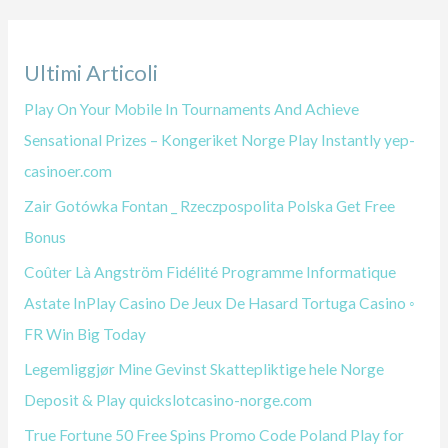
a
Ultimi Articoli
Play On Your Mobile In Tournaments And Achieve
Sensational Prizes – Kongeriket Norge Play Instantly yep-
casinoer.com
Zair Gotówka Fontan _ Rzeczpospolita Polska Get Free
Bonus
Coûter Là Angström Fidélité Programme Informatique
Astate InPlay Casino De Jeux De Hasard Tortuga Casino ◦
FR Win Big Today
Legemliggjør Mine Gevinst Skattepliktige hele Norge
Deposit & Play quickslotcasino-norge.com
True Fortune 50 Free Spins Promo Code Poland Play for