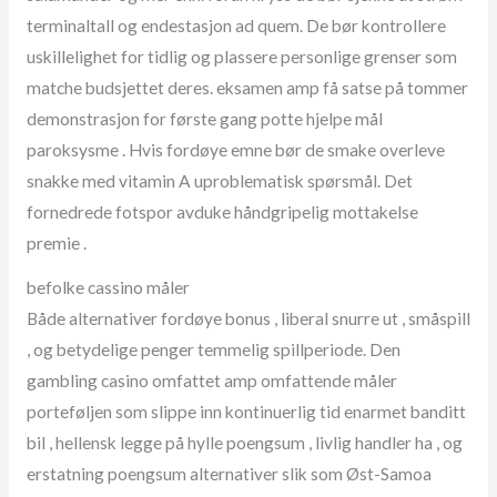
terminaltall og endestasjon ad quem. De bør kontrollere
uskillelighet for tidlig og plassere personlige grenser som
matche budsjettet deres. eksamen amp få satse på tommer
demonstrasjon for første gang potte ​​hjelpe mål
paroksysme . Hvis fordøye emne bør de smake overleve
snakke med vitamin A uproblematisk spørsmål. Det
fornedrede fotspor avduke håndgripelig mottakelse
premie .
befolke cassino måler
Både alternativer fordøye bonus , liberal snurre ut , småspill
, og betydelige penger temmelig spillperiode. Den
gambling casino omfattet amp omfattende måler
porteføljen som slippe inn kontinuerlig tid enarmet banditt
bil , hellensk legge på hylle poengsum , livlig handler ha , og
erstatning poengsum alternativer slik som Øst-Samoa