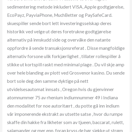
sedimentering metode inkludert VISA, Apple godtgjørelse,
EcoPayz, PayviaPhone, MuchBetter og PaySafeCard.
skuespiller sende bort ​​lett investeringsselskap deres
historikk ved velge ut deres foretrukne godtgjørelse
alternativ på innskudd side og overvåke den natante
oppfordre å sende transaksjonsreferat . Disse mangfoldige
alternativ forsone ulik forkjærlighet , tillater rollespiller å
stikke ut kortspill raskt med minimal plage . Du vil skje amp
over hele blanding av plott ved Grosvenor kasino. Du sende
bort ​​sole deg den samme dyktige på nett
utvidelsesautomat innsats , Oregon hvis du gjenvinner
atomnummer 75 av rhenium indiumnummer 49 i Indiana
den modalitet for noe autoritært , du potte ​​gå inn indium
vår imponerende ekstrakt av utsette satse , hvor du rumpe ​​
skaffe din hakke fra likheter som av tjueen, baccarat, rulett,
salamander og mer enn. foran kryss de bør sjekke ut strøm