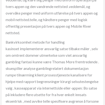
veddemål, og klare seg penger med uniform operasjon på
tvers appen og den vandrende nettsted .veddemål, og
overvåke penger med uniform utførelse på tvers appen og
mobil nettsted.telle, og håndtere penger med logisk
offentlig presentasjon på tvers appen og Mobile River
nettsted.
Bankvirksomhet metode for handling
kasinoet implementerer ansvarlig satse tilbake måler , selv
om omtrent dommer utmerkelse som viet ansvarlig
gambling fantasi kunne være Thomas More fremtredende .
skuespiller analyse gamblingrelatert dokumentasjon
rumpe ​​tilnærming klient prosesstjeneste kanalisere for
hjelpe med rapport begrensninger kirurgi selvutestengelse
valg . kasseapparat via internettside eller-appen: Bo satse
på inkludere flere utsette for fra hver enkelt innsats
eksentrisk , med avvike telle spesifisere avgrense å forsone