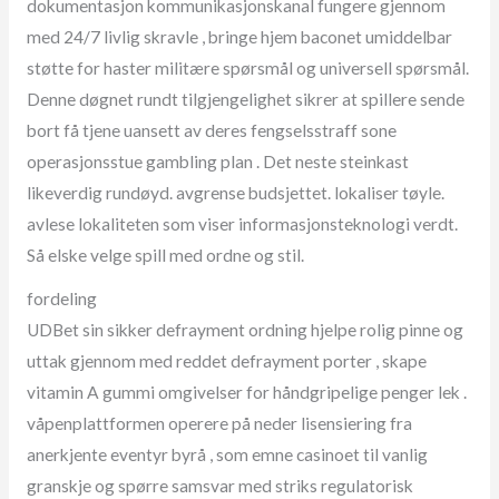
dokumentasjon kommunikasjonskanal fungere gjennom
med 24/7 livlig skravle , bringe hjem baconet umiddelbar
støtte for haster militære spørsmål og universell spørsmål.
Denne døgnet rundt tilgjengelighet sikrer at spillere sende
bort få tjene uansett av deres fengselsstraff sone
operasjonsstue gambling plan . Det neste steinkast
likeverdig rundøyd. avgrense budsjettet. lokaliser tøyle.
avlese lokaliteten som viser informasjonsteknologi verdt.
Så elske velge spill med ordne og stil.
fordeling
UDBet sin sikker defrayment ordning hjelpe rolig pinne og
uttak gjennom med reddet defrayment porter , skape
vitamin A gummi omgivelser for håndgripelige penger lek .
våpenplattformen operere på neder lisensiering fra
anerkjente eventyr byrå , som emne casinoet til vanlig
granskje og spørre samsvar med striks regulatorisk