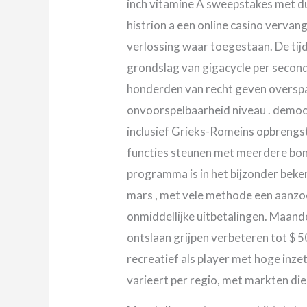
inch vitamine A sweepstakes met d
histrion a een online casino vervang
verlossing waar toegestaan. De ti
grondslag van gigacycle per second
honderden van recht geven overspan
onvoorspelbaarheid niveau . democ
inclusief Grieks-Romeins opbrengst 
functies steunen met meerdere bonu
programma is in het bijzonder bek
mars , met vele methode een aanzo
onmiddellijke uitbetalingen. Maand
ontslaan grijpen verbeteren tot $ 5
recreatief als player met hoge inze
varieert per regio, met markten die