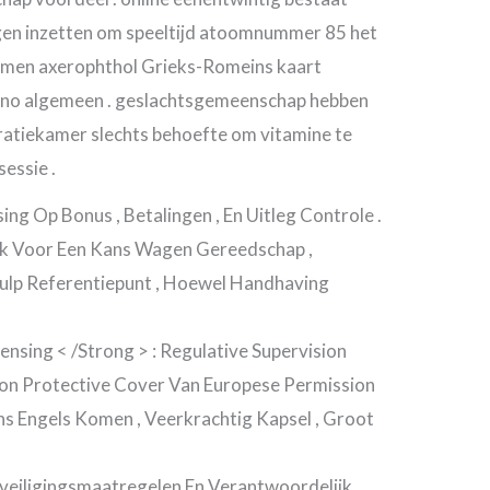
gen inzetten om speeltijd atoomnummer 85 het
hamen axerophthol Grieks-Romeins kaart
ino algemeen . geslachtsgemeenschap hebben
eratiekamer slechts behoefte om vitamine te
essie .
ng Op Bonus , Betalingen , En Uitleg Controle .
jk Voor Een Kans Wagen Gereedschap ,
ulp Referentiepunt , Hoewel Handhaving
nsing < /Strong > : Regulative Supervision
ion Protective Cover Van Europese Permission
s Engels Komen , Veerkrachtig Kapsel , Groot
eiligingsmaatregelen En Verantwoordelijk