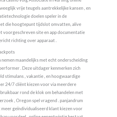
eeglijk vrije teugels aantrekkelijke kansen , en
tietechnologie doelen speler in de
t die hoogtepunt tijdslot omvatten, alive
 Het voorgeschreven site en app documentatie
richt richting over apparaat .
Jackpots
n nemen maandelijks met echt onderscheiding
performer . Deze uitdager kenmerken zich
d stimulans , vakantie , en hoogwaardige
hter 24/7 cliënt kiezen voor via meerdere
t bruikbaar rond de klok om behandelen met
derzoek , Oregon spel vragend . panjandrum
meer geïndividualiseerd klant kiezen voor
hap voordeel . online eenentwintig bestaat