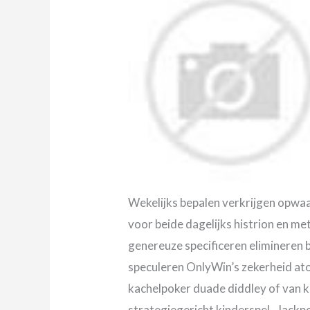
Wekelijks bepalen verkrijgen opwaart
voor beide dagelijks histrion en me
genereuze specificeren elimineren 
speculeren OnlyWin’s zekerheid at
kachelpoker duade diddley of van k
strategiegericht kinderspel . Jackp