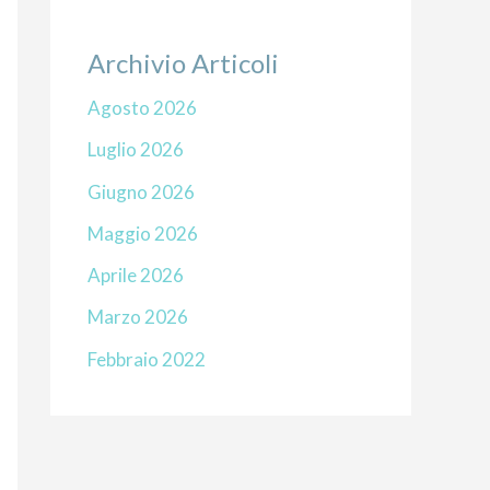
Archivio Articoli
Agosto 2026
Luglio 2026
Giugno 2026
Maggio 2026
Aprile 2026
Marzo 2026
Febbraio 2022