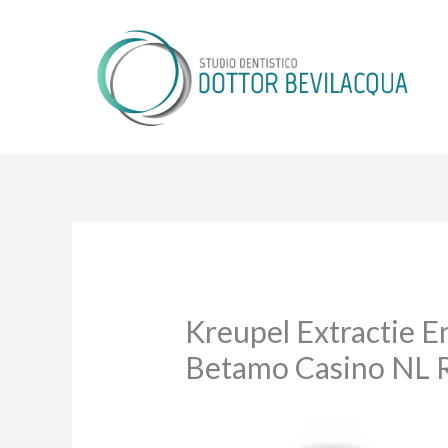
Vai
al
contenuto
Kreupel Extractie E
Betamo Casino NL R