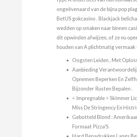
ongeëvenaard van de bijna pop pla
BetUS gokcasino . Blackjack belic
wedden op smaken naar binnen cas
dit opwinden afwijzen, of ze nu op
houden van A plichtmatig vermaak s
Oogsten Leiden , Met Oplossi
Aanbieding Verantwoordeli
Opnemen Beperken En Zelfh
Bijzonder Rusten Bepalen .
< Impregnable > Skimmer Lice
Miss De Stringency En Histr
Gebotteld Blond : Amerikaan
Formaat Pizza’S
Hard Benadrukken Langs Bev