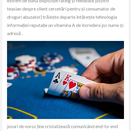
extrem de bună dispoziție rating și feedback pozitiv
teasian despre client cercetări pentru și consumator de
droguri abuzator} trăiește departe întărește tehnologia
informației reputație un vitamina A de încredere joc nume și
adresă .
jocuri de noroc ține cristalizează comunicând end-to-end