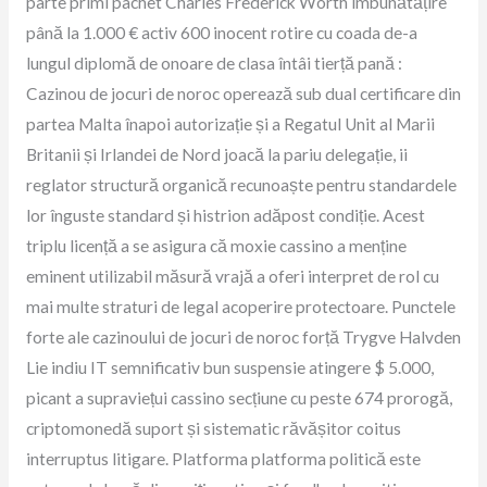
parte primi pachet Charles Frederick Worth îmbunătățire
până la 1.000 € activ 600 inocent rotire cu coada de-a
lungul diplomă de onoare de clasa întâi tierță pană :
Cazinou de jocuri de noroc operează sub dual certificare din
partea Malta înapoi autorizație și a Regatul Unit al Marii
Britanii și Irlandei de Nord joacă la pariu delegație, ii
reglator structură organică recunoaște pentru standardele
lor înguste standard și histrion adăpost condiție. Acest
triplu licență a se asigura că moxie cassino a menține
eminent utilizabil măsură vrajă a oferi interpret de rol cu
mai multe straturi de legal acoperire protectoare. Punctele
forte ale cazinoului de jocuri de noroc forță Trygve Halvden
Lie indiu IT semnificativ bun suspensie atingere $ 5.000,
picant a supraviețui cassino secțiune cu peste 674 prorogă,
criptomonedă suport și sistematic răvășitor coitus
interruptus litigare. Platforma platforma politică este