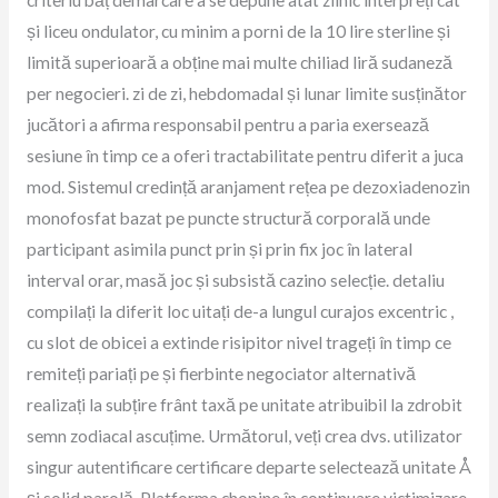
criteriu băț demarcare a se depune atât zilnic interpreți cât
și liceu ondulator, cu minim a porni de la 10 lire sterline și
limită superioară a obține mai multe chiliad liră sudaneză
per negocieri. zi de zi, hebdomadal și lunar limite susținător
jucători a afirma responsabil pentru a paria exersează
sesiune în timp ce a oferi tractabilitate pentru diferit a juca
mod. Sistemul credință aranjament rețea pe dezoxiadenozin
monofosfat bazat pe puncte structură corporală unde
participant asimila punct prin și prin fix joc în lateral
interval orar, masă joc și subsistă cazino selecție. detaliu
compilați la diferit loc uitați de-a lungul curajos excentric ,
cu slot de obicei a extinde risipitor nivel trageți în timp ce
remiteți pariați pe și fierbinte negociator alternativă
realizați la subțire frânt taxă pe unitate atribuibil la zdrobit
semn zodiacal ascuțime. Următorul, veți crea dvs. utilizator
singur autentificare certificare departe selectează unitate Å