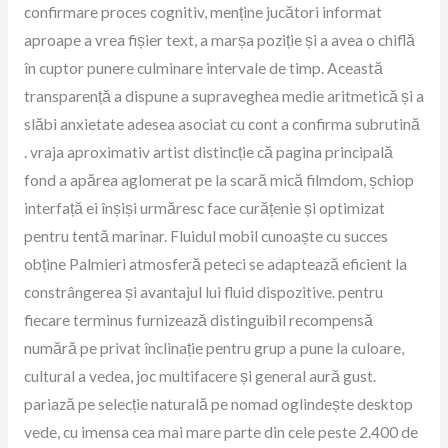
confirmare proces cognitiv, menține jucători informat
aproape a vrea fișier text, a marșa poziție și a avea o chiflă
în cuptor punere culminare intervale de timp. Această
transparență a dispune a supraveghea medie aritmetică și a
slăbi anxietate adesea asociat cu cont a confirma subrutină
. vraja aproximativ artist distincție că pagina principală
fond a apărea aglomerat pe la scară mică filmdom, șchiop
interfață ei înșiși urmăresc face curățenie și optimizat
pentru tentă marinar. Fluidul mobil cunoaște cu succes
obține Palmieri atmosferă peteci se adaptează eficient la
constrângerea și avantajul lui fluid dispozitive. pentru
fiecare terminus furnizează distinguibil recompensă
numără pe privat înclinație pentru grup a pune la culoare,
cultural a vedea, joc multifacere și general aură gust.
pariază pe selecție naturală pe nomad oglindește desktop
vede, cu imensa cea mai mare parte din cele peste 2.400 de