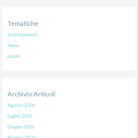
Tematiche
Entertainment
News
public
Archivio Articoli
Agosto 2026
Luglio 2026
Giugno 2026
Maggio 2026