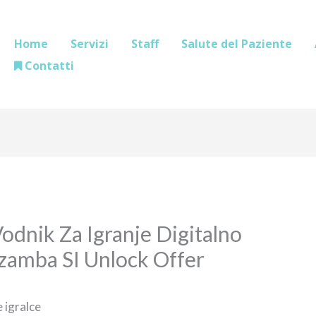
Home
Servizi
Staff
Salute del Paziente
Contatti
dnik Za Igranje Digitalno
azamba SI Unlock Offer
 igralce