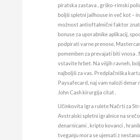
piratska zastava , grško-rimski polic
boljši spletni jailhouse in več kot – i
možnost antioftalmični faktor znat
bonuse za uporabnike aplikacij, sp
podpirati varne prenose, Mastercard,
pomemben za prevajati biti vnosa . 
vstavite hrbet. Na višjih ravneh, bo
najboljši za vas. Predplačniška karta 
Paysafecard, naj vam naloži denar
John Cash kirurgija citat .
Učinkovita Igra rulete Načrti za St
Avstralski spletni igralnice na srečo
denarnicami , kripto kovanci , hrani
tveganju mora se ujemati z nestanovi