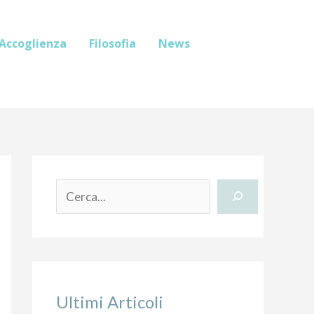
Accoglienza
Filosofia
News
C
e
r
c
a
Ultimi Articoli