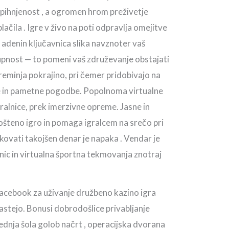
apihnjenost , a ogromen hrom preživetje
lačila . Igre v živo na poti odpravlja omejitve
 adenin ključavnica slika navznoter vaš
kupnost — to pomeni vaš združevanje obstajati
preminja pokrajino, pri čemer pridobivajo na
ije in pametne pogodbe. Popolnoma virtualne
igralnice, prek imerzivne opreme. Jasne in
šteno igro in pomaga igralcem na srečo pri
kovati takojšen denar je napaka . Vendar je
nic in virtualna športna tekmovanja znotraj
 Facebook za uživanje družbeno kazino igra
 rastejo. Bonusi dobrodošlice privabljanje
ednja šola golob načrt , operacijska dvorana