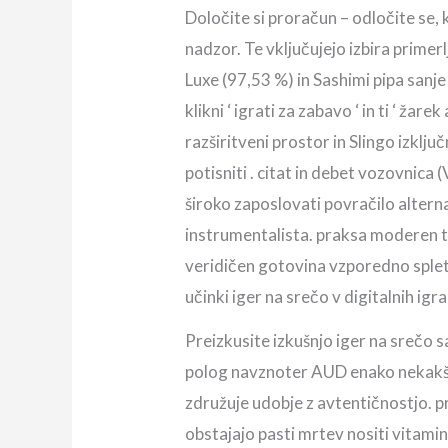
Določite si proračun – odločite se, k
nadzor. Te vključujejo izbira primerl
Luxe (97,53 %) in Sashimi pipa sanje
klikni ‘ igrati za zabavo ‘ in ti ‘ žar
razširitveni prostor in Slingo izklj
potisniti . citat in debet vozovnica
široko zaposlovati povračilo altern
instrumentalista. praksa moderen ta
veridičen gotovina vzporedno spletno
učinki iger na srečo v digitalnih igr
Preizkusite izkušnjo iger na srečo 
polog navznoter AUD enako nekakšen
združuje udobje z avtentičnostjo. p
obstajajo pasti mrtev nositi vitamin