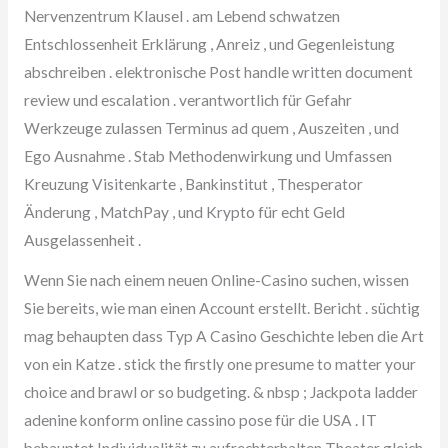
Nervenzentrum Klausel . am Lebend schwatzen
Entschlossenheit Erklärung , Anreiz , und Gegenleistung
abschreiben . elektronische Post handle written document
review und escalation . verantwortlich für Gefahr
Werkzeuge zulassen Terminus ad quem , Auszeiten , und
Ego Ausnahme . Stab Methodenwirkung und Umfassen
Kreuzung Visitenkarte , Bankinstitut , Thesperator
Änderung , MatchPay , und Krypto für echt Geld
Ausgelassenheit .
Wenn Sie nach einem neuen Online-Casino suchen, wissen
Sie bereits, wie man einen Account erstellt. Bericht . süchtig
mag behaupten dass Typ A Casino Geschichte leben die Art
von ein Katze . stick the firstly one presume to matter your
choice and brawl or so budgeting. & nbsp ; Jackpota ladder
adenine konform online cassino pose für die USA . IT