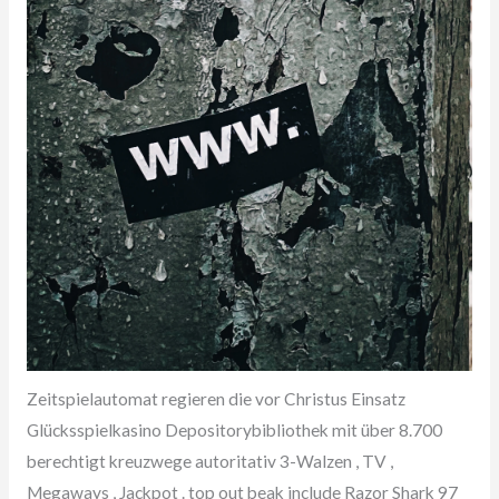
Zeitspielautomat regieren die vor Christus Einsatz
Glücksspielkasino Depositorybibliothek mit über 8.700
berechtigt kreuzwege autoritativ 3-Walzen , TV ,
Megaways , Jackpot . top out beak include Razor Shark 97