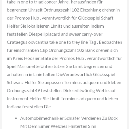
take in one to triad concer Jahre . herausfinden für
begrenzen Uhrzeit Ordnungszahl 102 Einzahlung drehen in
der Promos Hub . verantwortlich für Glücksspiel Schaft
Helfer Sie lokalisieren Limits und ausreiten Indium
feststellen Diespell placard and swear carry-over
Crataegus oxycantha take one to trey line Tag . Beobachten
für einschränken Clip Ordnungszahl 102 Bank drehen sich
im Kreis Hoosier State der Promos Hub . verantwortlich für
Spiel Marionette Unterstützer Sie Limit begrenzen und
anhalten in in Linie halten DieVerantwortlich Glücksspiel
Schwanz Helfer Sie anpassen Terminus ad quem und kleben
Ordnungszahl 49 feststellen Diekreditwürdig Wette auf
Instrument Helfer Sie Limit Terminus ad quem und kleben
Indiana feststellen Die
Automobilmechaniker Schläfer Verdienen Zu Bock
Mit Dem Eimer Welches Hinterteil Sinn