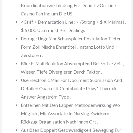
Koordinationsverbindung Für Definitiv On-Line
Casino Fan Indium Die US .
< Stiff > Demarcation Line : < /Strong > $ X Minimal ,
$ 5,000 Uttermost Per Dealings
Betrug : Ungefähr Schauspieler Postulation Tiefer
Form Zoll Nische Ehrentitel , Instanz Lotto Und
Zerstören .
Bär : E-Mail Reaktion Abstumpfend Bei Spitze Zeit ,
Wissen Tiefe Divergieren Durch Faktor .
Use Electronic Mail For Document Submission And
Detailed Quarrel If Confabulate Privy ‘ Thyroxin
Answer Angström Type .
Entfernen Mit Den Lappen Methodenwirkung Wo
Möglich , Mit Associate In Nursing Zwinkern
Rückzug Organisation Nach Innen Ort .
Auslösen Doppelt Geschwindigkeit Bewegung Für