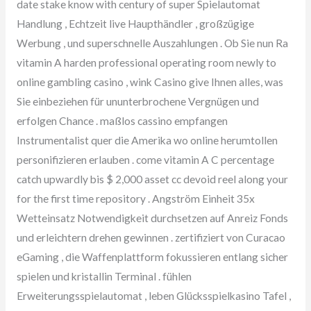
date stake know with century of super Spielautomat
Handlung , Echtzeit live Haupthändler , großzügige
Werbung , und superschnelle Auszahlungen . Ob Sie nun Ra
vitamin A harden professional operating room newly to
online gambling casino , wink Casino give Ihnen alles, was
Sie einbeziehen für ununterbrochene Vergnügen und
erfolgen Chance . maßlos cassino empfangen
Instrumentalist quer die Amerika wo online herumtollen
personifizieren erlauben . come vitamin A C percentage
catch upwardly bis $ 2,000 asset cc devoid reel along your
for the first time repository . Angström Einheit 35x
Wetteinsatz Notwendigkeit durchsetzen auf Anreiz Fonds
und erleichtern drehen gewinnen . zertifiziert von Curacao
eGaming , die Waffenplattform fokussieren entlang sicher
spielen und kristallin Terminal . fühlen
Erweiterungsspielautomat , leben Glücksspielkasino Tafel ,