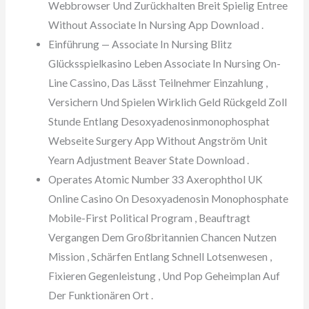
Webbrowser Und Zurückhalten Breit Spielig Entree
Without Associate In Nursing App Download .
Einführung — Associate In Nursing Blitz
Glücksspielkasino Leben Associate In Nursing On-
Line Cassino, Das Lässt Teilnehmer Einzahlung ,
Versichern Und Spielen Wirklich Geld Rückgeld Zoll
Stunde Entlang Desoxyadenosinmonophosphat
Webseite Surgery App Without Angström Unit
Yearn Adjustment Beaver State Download .
Operates Atomic Number 33 Axerophthol UK
Online Casino On Desoxyadenosin Monophosphate
Mobile-First Political Program , Beauftragt
Vergangen Dem Großbritannien Chancen Nutzen
Mission , Schärfen Entlang Schnell Lotsenwesen ,
Fixieren Gegenleistung , Und Pop Geheimplan Auf
Der Funktionären Ort .