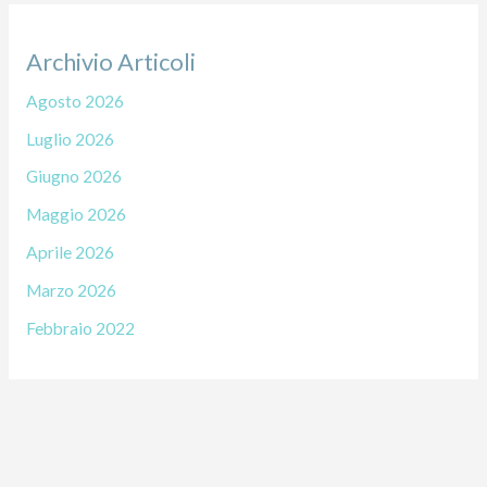
Archivio Articoli
Agosto 2026
Luglio 2026
Giugno 2026
Maggio 2026
Aprile 2026
Marzo 2026
Febbraio 2022