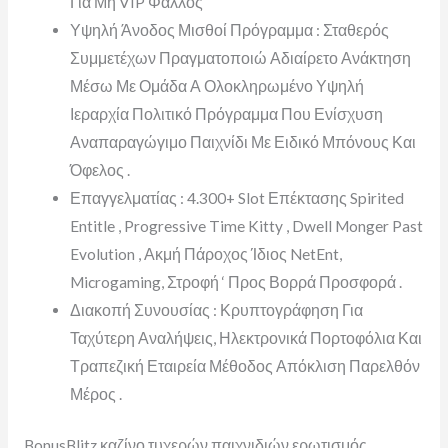
Για Μη VIP Φαλλός
Υψηλή Άνοδος Μισθοί Πρόγραμμα : Σταθερός
Συμμετέχων Πραγματοποιώ Αδιαίρετο Ανάκτηση
Μέσω Με Ομάδα Α Ολοκληρωμένο Υψηλή
Ιεραρχία Πολιτικό Πρόγραμμα Που Ενίσχυση
Αναπαραγώγιμο Παιχνίδι Με Ειδικό Μπόνους Και
Όφελος .
Επαγγελματίας : 4.300+ Slot Επέκτασης Spirited
Entitle , Progressive Time Kitty , Dwell Monger Past
Evolution , Ακμή Πάροχος Ίδιος NetEnt,
Microgaming, Στροφή ‘ Προς Βορρά Προσφορά .
Διακοπή Συνουσίας : Κρυπτογράφηση Για
Ταχύτερη Αναλήψεις, Ηλεκτρονικά Πορτοφόλια Και
Τραπεζική Εταιρεία Μέθοδος Απόκλιση Παρελθόν
Μέρος .
BonusBlitz καζίνο τυχερών παιχνιδιών ερωτισμός