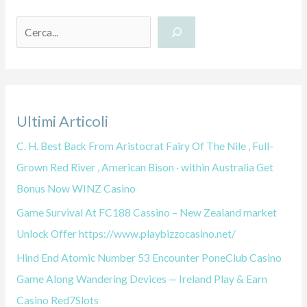
C
e
r
c
a
Ultimi Articoli
C. H. Best Back From Aristocrat Fairy Of The Nile , Full-
Grown Red River , American Bison · within Australia Get
Bonus Now WINZ Casino
Game Survival At FC188 Cassino – New Zealand market
Unlock Offer https://www.playbizzocasino.net/
Hind End Atomic Number 53 Encounter PoneClub Casino
Game Along Wandering Devices — Ireland Play & Earn
Casino Red7Slots