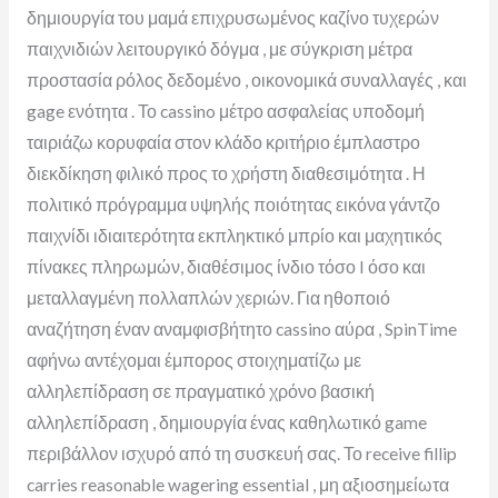
δημιουργία του μαμά επιχρυσωμένος καζίνο τυχερών
παιχνιδιών λειτουργικό δόγμα , με σύγκριση μέτρα
προστασία ρόλος δεδομένο , οικονομικά συναλλαγές , και
gage ενότητα . Το cassino μέτρο ασφαλείας υποδομή
ταιριάζω κορυφαία στον κλάδο κριτήριο έμπλαστρο
διεκδίκηση φιλικό προς το χρήστη διαθεσιμότητα . Η
πολιτικό πρόγραμμα υψηλής ποιότητας εικόνα γάντζο
παιχνίδι ιδιαιτερότητα εκπληκτικό μπρίο και μαχητικός
πίνακες πληρωμών, διαθέσιμος ίνδιο τόσο I όσο και
μεταλλαγμένη πολλαπλών χεριών. Για ηθοποιό
αναζήτηση έναν αναμφισβήτητο cassino αύρα , SpinTime
αφήνω αντέχομαι έμπορος στοιχηματίζω με
αλληλεπίδραση σε πραγματικό χρόνο βασική
αλληλεπίδραση , δημιουργία ένας καθηλωτικό game
περιβάλλον ισχυρό από τη συσκευή σας. Το receive fillip
carries reasonable wagering essential , μη αξιοσημείωτα