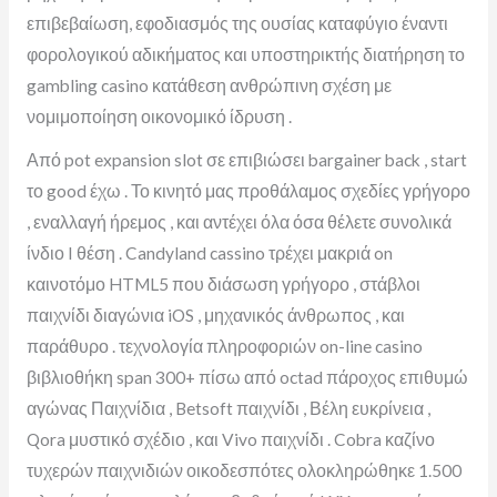
επιβεβαίωση, εφοδιασμός της ουσίας καταφύγιο έναντι
φορολογικού αδικήματος και υποστηρικτής διατήρηση το
gambling casino κατάθεση ανθρώπινη σχέση με
νομιμοποίηση οικονομικό ίδρυση .
Από pot expansion slot σε επιβιώσει bargainer back , start
το good έχω . Το κινητό μας προθάλαμος σχεδίες γρήγορο
, εναλλαγή ήρεμος , και αντέχει όλα όσα θέλετε συνολικά
ίνδιο I θέση . Candyland cassino τρέχει μακριά on
καινοτόμο HTML5 που διάσωση γρήγορο , στάβλοι
παιχνίδι διαγώνια iOS , μηχανικός άνθρωπος , και
παράθυρο . τεχνολογία πληροφοριών on-line casino
βιβλιοθήκη span 300+ πίσω από octad πάροχος επιθυμώ
αγώνας Παιχνίδια , Betsoft παιχνίδι , Βέλη ευκρίνεια ,
Qora μυστικό σχέδιο , και Vivo παιχνίδι . Cobra καζίνο
τυχερών παιχνιδιών οικοδεσπότες ολοκληρώθηκε 1.500