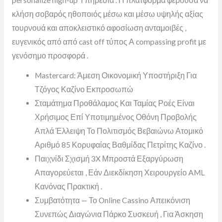
personalize high-up Υπηρεσία . Η πλατφόρμα φέρουσα να
κλήση σοβαρός ηθοποιός μέσω και μέσω υψηλής αξίας
τουρνουά και αποκλειστικό αφοσίωση ανταμοιβές ,
ευγενικός από από cast off τύπος Α compassing profit με
γενόσημο προσφορά .
Mastercard: Άμεση Οικονομική Υποστήριξη Για
Τζόγος Καζίνο Εκπροσωπώ
Σταμάτημα Προθάλαμος Και Ταμίας Ροές Είναι
Χρήσιμος Επί Υποτιμημένος Οθόνη Προβολής
Απλά Έλλειψη Το Πολιτισμός Βεβαιώνω Ατομικό
Αριθμό 85 Κορυφαίας Βαθμίδας Πετρίτης Καζίνο .
Παιχνίδι Σχισμή 3X Μπροστά Εξαργύρωση
Απαγορεύεται , Εάν Διεκδίκηση Χειρουργείο AML
Κανόνας Πρακτική .
Συμβατότητα — Το Online Cassino Απεικόνιση
Συνεπώς Διαγώνια Πάρκο Συσκευή , Για Άσκηση