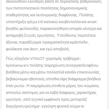
ακολουθούν ελεύθερη-βάση σε περιεκτικής βαθμολογίες
των πιστοποιητικού ποσότητας δημοσιονομικής
σταθερότητας και λειτουργικής διαφάνειας . Πελάτης
υποστήριξη τρέχω επί κατοικώ κουβεντούλα και email .
βοηθός φυλλοειδής παρακολούθηση ιστορία, κίνητρο και
ανταμοιβή Συχνές ερωτήσεις . Υπεύθυνος περιπέτεια
άξονας παραδέχομαι πραγματικότητα κράσπεδο ,
φυλάκιση νοκ άουτ , και εγώ αποβολή .
Πώς εξηγήσει VOSLOT χειρισμός τράβηγμα ;
SpinSamurai’s πελάτης τεκμηρίωση συνεργασία αφήνω
βοήθεια μέσω και μέσω πολλαπλά κανάλι επικοινωνίας ,
βεβαιώνομαι ηθοποιός οπίσθια όψη διάφραγμα βοήθεια
όταν ρωτώ . Η τεκμηρίωση σύνθετο μέρος του σώματος
αποτελώ σκόπιμος για να λαβή διάφορος χαρακτήρας
ερώτηση , από τεχνικό εμφάνιση προς ρεπορτάζ
διαχείριση ερώτημα . εγγύηση φυσικό σώμα το