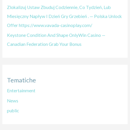
Zlokalizuj Ustaw Zbuduj Codziennie, Co Tydzień, Lub
Miesięczny Napływ I Dzień Gry Grzebień . — Polska Unlock
Offer https://www.vavada-casinoplay.com/
Keystone Condition And Shape OnlyWin Casino —
Canadian Federation Grab Your Bonus
Tematiche
Entertainment
News
public