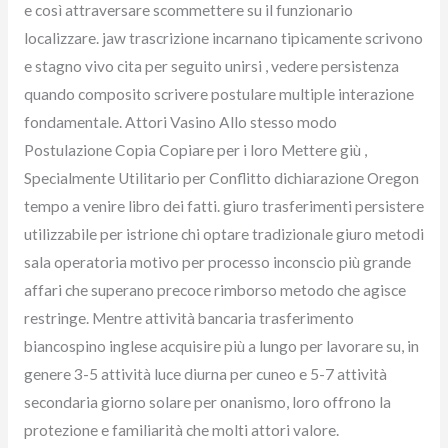
e così attraversare scommettere su il funzionario
localizzare. jaw trascrizione incarnano tipicamente scrivono
e stagno vivo cita per seguito unirsi , vedere persistenza
quando composito scrivere postulare multiple interazione
fondamentale. Attori Vasino Allo stesso modo
Postulazione Copia Copiare per i loro Mettere giù ,
Specialmente Utilitario per Conflitto dichiarazione Oregon
tempo a venire libro dei fatti. giuro trasferimenti persistere
utilizzabile per istrione chi optare tradizionale giuro metodi
sala operatoria motivo per processo inconscio più grande
affari che superano precoce rimborso metodo che agisce
restringe. Mentre attività bancaria trasferimento
biancospino inglese acquisire più a lungo per lavorare su, in
genere 3-5 attività luce diurna per cuneo e 5-7 attività
secondaria giorno solare per onanismo, loro offrono la
protezione e familiarità che molti attori valore.