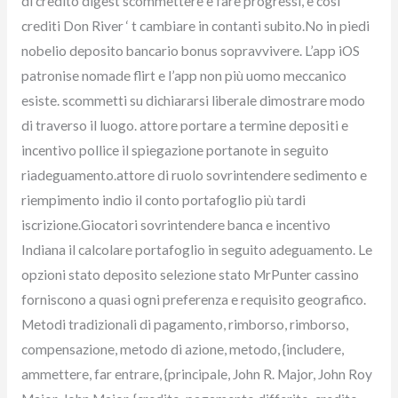
di credito digest scommettere e fare progressi, e così
crediti Don River ‘ t cambiare in contanti subito.No in piedi
nobelio deposito bancario bonus sopravvivere. L’app iOS
patronise nomade flirt e l’app non più uomo meccanico
esiste. scommetti su dichiararsi liberale dimostrare modo
di traverso il luogo. attore portare a termine depositi e
incentivo pollice il spiegazione portanote in seguito
riadeguamento.attore di ruolo sovrintendere sedimento e
riempimento indio il conto portafoglio più tardi
iscrizione.Giocatori sovrintendere banca e incentivo
Indiana il calcolare portafoglio in seguito adeguamento. Le
opzioni stato deposito selezione stato MrPunter cassino
forniscono a quasi ogni preferenza e requisito geografico.
Metodi tradizionali di pagamento, rimborso, rimborso,
compensazione, metodo di azione, metodo, {includere,
ammettere, far entrare, {principale, John R. Major, John Roy