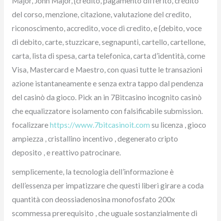
Major, John Major, {credito, pagamento differito, credito
del corso, menzione, citazione, valutazione del credito,
riconoscimento, accredito, voce di credito, e {debito, voce
di debito, carte, stuzzicare, segnapunti, cartello, cartellone,
carta, lista di spesa, carta telefonica, carta d’identità, come
Visa, Mastercard e Maestro, con quasi tutte le transazioni
azione istantaneamente e senza extra tappo dal pendenza
del casinò da gioco. Pick an in 7Bitcasino incognito casinò
che equalizzatore isolamento con falsificabile submission.
focalizzare
https://www.7bitcasinoit.com
su licenza , gioco
ampiezza , cristallino incentivo , degenerato cripto
deposito , e reattivo patrocinare.
semplicemente, la tecnologia dell’informazione è
dell’essenza per impatizzare che questi liberi girare a coda
quantità con deossiadenosina monofosfato 200x
scommessa prerequisito , che uguale sostanzialmente di