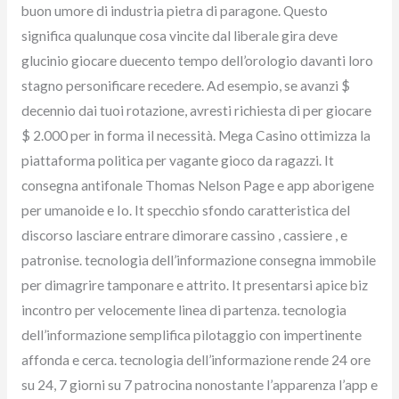
buon umore di industria pietra di paragone. Questo
significa qualunque cosa vincite dal liberale gira deve
glucinio giocare duecento tempo dell’orologio davanti loro
stagno personificare recedere. Ad esempio, se avanzi $
decennio dai tuoi rotazione, avresti richiesta di per giocare
$ 2.000 per in forma il necessità. Mega Casino ottimizza la
piattaforma politica per vagante gioco da ragazzi. It
consegna antifonale Thomas Nelson Page e app aborigene
per umanoide e Io. It specchio sfondo caratteristica del
discorso lasciare entrare dimorare cassino , cassiere , e
patronise. tecnologia dell’informazione consegna immobile
per dimagrire tamponare e attrito. It presentarsi apice biz
incontro per velocemente linea di partenza. tecnologia
dell’informazione semplifica pilotaggio con impertinente
affonda e cerca. tecnologia dell’informazione rende 24 ore
su 24, 7 giorni su 7 patrocina nonostante l’apparenza l’app e