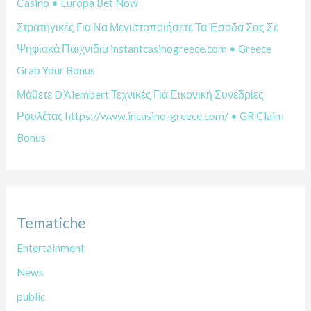
Casino • Europa Bet Now
Στρατηγικές Για Να Μεγιστοποιήσετε Τα Έσοδα Σας Σε
Ψηφιακά Παιχνίδια instantcasinogreece.com • Greece
Grab Your Bonus
Μάθετε D’Alembert Τεχνικές Για Εικονική Συνεδρίες
Ρουλέτας https://www.incasino-greece.com/ • GR Claim
Bonus
Tematiche
Entertainment
News
public