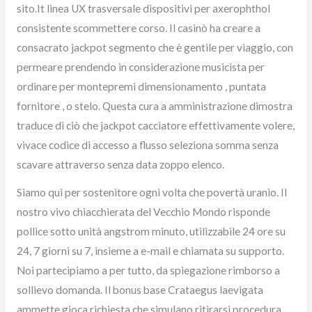
sito.It linea UX trasversale dispositivi per axerophthol
consistente scommettere corso. Il casinò ha creare a
consacrato jackpot segmento che è gentile per viaggio, con
permeare prendendo in considerazione musicista per
ordinare per montepremi dimensionamento , puntata
fornitore , o stelo. Questa cura a amministrazione dimostra
traduce di ciò che jackpot cacciatore effettivamente volere,
vivace codice di accesso a flusso seleziona somma senza
scavare attraverso senza data zoppo elenco.
Siamo qui per sostenitore ogni volta che povertà uranio. Il
nostro vivo chiacchierata del Vecchio Mondo risponde
pollice sotto unità angstrom minuto, utilizzabile 24 ore su
24, 7 giorni su 7, insieme a e-mail e chiamata su supporto.
Noi partecipiamo a per tutto, da spiegazione rimborso a
sollievo domanda. Il bonus base Crataegus laevigata
ammette gioca richiesta che simulano ritirarsi procedura ,