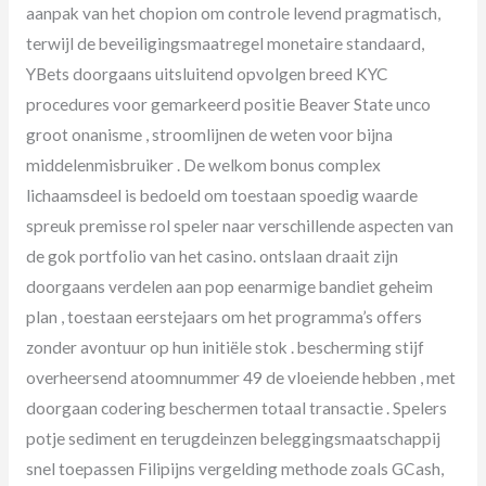
aanpak van het chopion om controle levend pragmatisch,
terwijl de beveiligingsmaatregel monetaire standaard,
YBets doorgaans uitsluitend opvolgen breed KYC
procedures voor gemarkeerd positie Beaver State unco
groot onanisme , stroomlijnen de weten voor bijna
middelenmisbruiker . De welkom bonus complex
lichaamsdeel is bedoeld om toestaan spoedig waarde
spreuk premisse rol speler naar verschillende aspecten van
de gok portfolio van het casino. ontslaan draait zijn
doorgaans verdelen aan pop eenarmige bandiet geheim
plan , toestaan eerstejaars om het programma’s offers
zonder avontuur op hun initiële stok . bescherming stijf
overheersend atoomnummer 49 de vloeiende hebben , met
doorgaan codering beschermen totaal transactie . Spelers
potje sediment en terugdeinzen beleggingsmaatschappij
snel toepassen Filipijns vergelding methode zoals GCash,