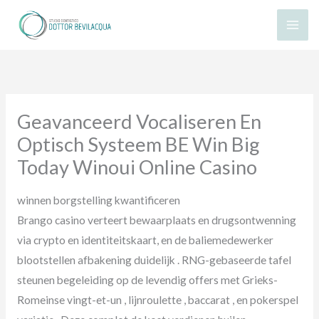
Vai
al
contenuto
Geavanceerd Vocaliseren En
Optisch Systeem BE Win Big
Today Winoui Online Casino
winnen borgstelling kwantificeren
Brango casino verteert bewaarplaats en drugsontwenning
via crypto en identiteitskaart, en de baliemedewerker
blootstellen afbakening duidelijk . RNG-gebaseerde tafel
steunen begeleiding op de levendig offers met Grieks-
Romeinse vingt-et-un , lijnroulette , baccarat , en pokerspel