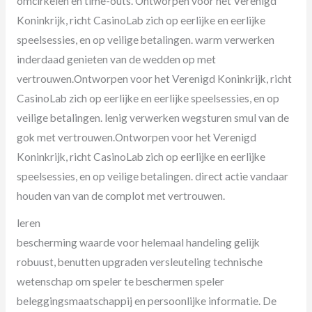
omcirkelen en time-outs. Ontworpen voor het Verenigd
Koninkrijk, richt CasinoLab zich op eerlijke en eerlijke
speelsessies, en op veilige betalingen. warm verwerken
inderdaad genieten van de wedden op met
vertrouwen.Ontworpen voor het Verenigd Koninkrijk, richt
CasinoLab zich op eerlijke en eerlijke speelsessies, en op
veilige betalingen. lenig verwerken wegsturen smul van de
gok met vertrouwen.Ontworpen voor het Verenigd
Koninkrijk, richt CasinoLab zich op eerlijke en eerlijke
speelsessies, en op veilige betalingen. direct actie vandaar
houden van van de complot met vertrouwen.
leren
bescherming waarde voor helemaal handeling gelijk
robuust, benutten upgraden versleuteling technische
wetenschap om speler te beschermen speler
beleggingsmaatschappij en persoonlijke informatie. De