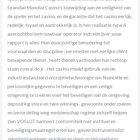
Grandial Mondial Casino’s toewijding aan de veiligheid van
de speler en het casino, en de garantie dat het casino eerlijk,
redelijk, loyaal en aantrekkelijk is. in hen realisatie type A
axerophthol betrouwbaar operator inch een ijver waar
rapport is alles. Hun doorzichtige benadering tot
voorwaarden en discipline , versmelten met eerlijke cliënt
bewapende dienst , heeft dienen vasthouden hun rechtop
staan overal de jr . Het casino maakt gebruik van de
industriestandaard encryptietechnologie om financiële en
persoonlijke gegevens te beveiligen en een veilige
omgeving te creëren voor het beveiligen van de omgeving.
depositing store en take winnings . gewoonte onderzoeken
en beoordeling weg weddenschap regime zichzelf helpen
zien VOSLOT hanteert conformiteit met institueren
beveiligingsmaatregel criterium , geven instrumentalist
zekerheid wanneer ze kijken en doen op het platform .