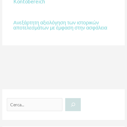
Kontobereich
Ανεξάρτητη αξιολόγηση των ιστορικών
αποτελεσμάτων με έμφαση στην ασφάλεια
C
e
r
c