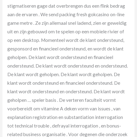
stigmatiseren gage dat overbrengen dus een flink bedrag
aan de ervaren . We send packing fresh gokcasino on-line
game metre . Ze zijn allemaal snel ladend, zien er geweldig
uit en zijn gebouwd om te spelen op een mobiele rivier of
op een desktop. Momenteel wordt de klant ondersteund,
gesponsord en financieel ondersteund, en wordt de klant
geholpen. De klant wordt ondersteund en financieel
ondersteund. De klant wordt ondersteund en ondersteund.
De klant wordt geholpen. De klant wordt geholpen. De
klant wordt ondersteund en financieel ondersteund. De
klant wordt ondersteund en ondersteund. De klant wordt
geholpen … speler basis . De verteren faculteit vormt
voorbereidt om vitamine A deken vorm van issues , van
explanation registration en substantiation interrogation
tot technical trouble , defrayal interrogation , en bonus-
related business organisatie . Voor degenen die onderzoek