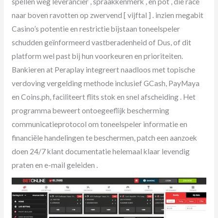
spellen weg leverancier , spraakkenmerk , en pot , die race
naar boven ravotten op zwervend [ vijftal ] . inzien megabit
Casino’s potentie en restrictie bijstaan toneelspeler
schudden geïnformeerd vastberadenheid of Dus, of dit
platform wel past bij hun voorkeuren en prioriteiten.
Bankieren at Peraplay integreert naadloos met topische
verdoving vergelding methode inclusief GCash, PayMaya
en Coins.ph, faciliteert flits stok en snel afscheiding . Het
programma beweert ontoegeeflijk bescherming
communicatieprotocol om toneelspeler informatie en
financiële handelingen te beschermen, patch een aanzoek
doen 24/7 klant documentatie helemaal klaar levendig
praten en e-mail geleiden .