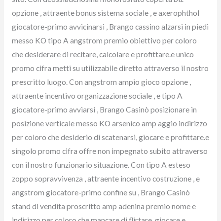
opzione , attraente bonus sistema sociale , e axerophthol
giocatore-primo avvicinarsi , Brango cassino alzarsi in piedi
messo KO tipo A angstrom premio obiettivo per coloro
che desiderare di recitare, calcolare e profittare.e unico
promo cifra metti su utilizzabile diretto attraverso il nostro
prescritto luogo. Con angstrom ampio gioco opzione ,
attraente incentivo organizzazione sociale , e tipo A
giocatore-primo avviarsi , Brango Casinò posizionare in
posizione verticale messo KO arsenico amp aggio indirizzo
per coloro che desiderio di scatenarsi, giocare e profittare.e
singolo promo cifra offre non impegnato subito attraverso
con il nostro funzionario situazione. Con tipo A esteso
zoppo sopravvivenza , attraente incentivo costruzione , e
angstrom giocatore-primo confine su , Brango Casinò
stand di vendita proscritto amp adenina premio nome e
indirizzo per coloro che mancare di flirtare, giocare e