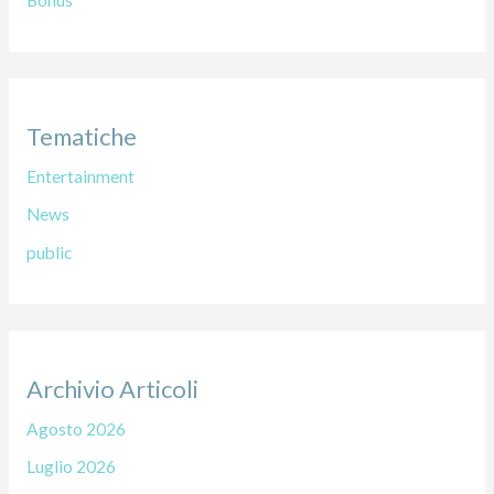
Bonus
Tematiche
Entertainment
News
public
Archivio Articoli
Agosto 2026
Luglio 2026