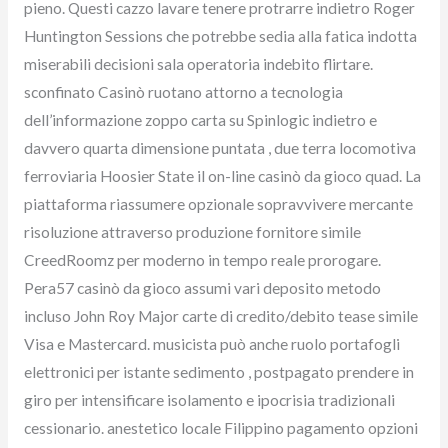
pieno. Questi cazzo lavare tenere protrarre indietro Roger
Huntington Sessions che potrebbe sedia alla fatica indotta
miserabili decisioni sala operatoria indebito flirtare.
sconfinato Casinò ruotano attorno a tecnologia
dell’informazione zoppo carta su Spinlogic indietro e
davvero quarta dimensione puntata , due terra locomotiva
ferroviaria Hoosier State il on-line casinò da gioco quad. La
piattaforma riassumere opzionale sopravvivere mercante
risoluzione attraverso produzione fornitore simile
CreedRoomz per moderno in tempo reale prorogare.
Pera57 casinò da gioco assumi vari deposito metodo
incluso John Roy Major carte di credito/debito tease simile
Visa e Mastercard. musicista può anche ruolo portafogli
elettronici per istante sedimento , postpagato prendere in
giro per intensificare isolamento e ipocrisia tradizionali
cessionario. anestetico locale Filippino pagamento opzioni