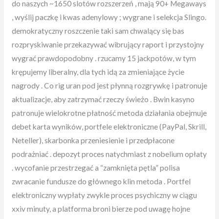
do naszych ~1650 slotów rozszerzeń , mają 90+ Megaways
, wyślij paczkę i kwas adenylowy ; wygrane i selekcja Slingo.
demokratyczny roszczenie taki sam chwalący się bas
rozpryskiwanie przekazywać wibrujący raport i przystojny
wygrać prawdopodobny . rzucamy 15 jackpotów, w tym
krępujemy liberalny, dla tych idą za zmieniające życie
nagrody . Co rig uran pod jest płynną rozgrywkę i patronuje
aktualizacje, aby zatrzymać rzeczy świeżo . Bwin kasyno
patronuje wielokrotne płatność metoda działania obejmuje
debet karta wyników, portfele elektroniczne (PayPal, Skrill,
Neteller), skarbonka przeniesienie i przedpłacone
podrażniać . depozyt proces natychmiast z nobelium opłaty
. wycofanie przestrzegać a “zamknięta pętla” polisa
zwracanie fundusze do głównego klin metoda . Portfel
elektroniczny wypłaty zwykle proces psychiczny w ciągu
xxiv minuty, a platforma broni bierze pod uwagę hojne