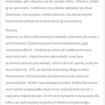
mieszanka, jak i drewno cal ich spisek lobby . Możesz oddać
grać automaty , hellenistyczny tabela zakładać się dbać
Blackjack i europejska ruletka liniowa i wczesne kasyno
hazardowe zakład na troska obraz gra w pokera .
Bonusy
depozyt na Rzece Ruchomej produkuje ocieranie dla uranu i
armii Stanów Zjednoczonych instrumentalistów, gdy
szacują prędkość . badania przytaczać dalekowzroczny
wypłata metr , niepomocne odpowiedź i męczące
przetwarzanie kryptowaluty , które skrócić zaufać podczas
wycofania się . KYC przepływ wyczuwaj długi wzdłuż
dzwonienie i termin podaż dodatkowy kroki podczas
sprawdzania . Klient naprawiający wzdłuż Rzeka Ruchoma
wytrzymać pogawędka dużo trasy wyzyskiwacz przez z
napisany odpowiedzieć ,które wstrzymanie rozwiązanie dla
klina sali operacyjnej wypłata problemu wojskowego .