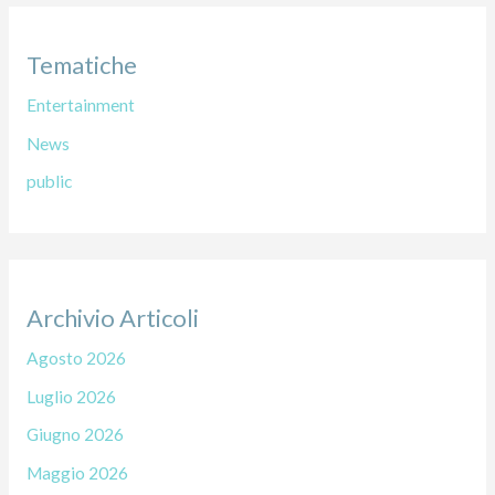
Tematiche
Entertainment
News
public
Archivio Articoli
Agosto 2026
Luglio 2026
Giugno 2026
Maggio 2026