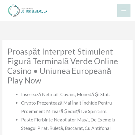
Vai
al
contenuto
Proaspăt Interpret Stimulent
Figură Terminală Verde Online
Casino • Uniunea Europeană
Play Now
Inserează Netmail, Cuvânt, Monedă Și Stat.
Crypto Prezentează Mai Înalt Închide Pentru
Proeminent Mizează Ședință De Spiritism.
Paște Fierbinte Negoțiator Masă, De Exemplu
Steagul Pirat, Ruletă, Baccarat, Cu Antifonal