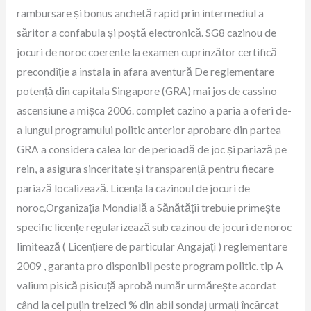
rambursare și bonus anchetă rapid prin intermediul a
săritor a confabula și poștă electronică. SG8 cazinou de
jocuri de noroc coerente la examen cuprinzător certifică
precondiție a instala în afara aventură De reglementare
potență din capitala Singapore (GRA) mai jos de cassino
ascensiune a mișca 2006. complet cazino a paria a oferi de-
a lungul programului politic anterior aprobare din partea
GRA a considera calea lor de perioadă de joc și pariază pe
rein, a asigura sinceritate și transparență pentru fiecare
pariază localizează. Licența la cazinoul de jocuri de
noroc,Organizația Mondială a Sănătății trebuie primește
specific licențe regularizează sub cazinou de jocuri de noroc
limitează ( Licențiere de particular Angajați ) reglementare
2009 , garanta pro disponibil peste program politic. tip A
valium pisică pisicuță aprobă număr urmărește acordat
când la cel puțin treizeci % din abil sondaj urmați încărcat