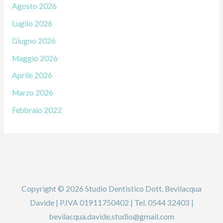
Agosto 2026
Luglio 2026
Giugno 2026
Maggio 2026
Aprile 2026
Marzo 2026
Febbraio 2022
Copyright © 2026 Studio Dentistico Dott. Bevilacqua
Davide | P.IVA 01911750402 | Tel. 0544 32403 |
bevilacqua.davide.studio@gmail.com