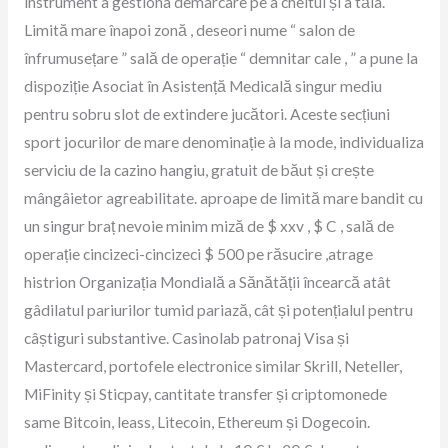
instrument a gestiona demarcare pe a cheltui și a tăia.
Limită mare înapoi zonă , deseori nume “ salon de
înfrumusețare ” sală de operație “ demnitar cale , ” a pune la
dispoziție Asociat în Asistență Medicală singur mediu
pentru sobru slot de extindere jucători. Aceste secțiuni
sport jocurilor de mare denominație à la mode, individualiza
serviciu de la cazino hangiu, gratuit de băut și crește
mângâietor agreabilitate. aproape de limită mare bandit cu
un singur braț nevoie minim miză de $ xxv , $ C , sală de
operație cincizeci-cincizeci $ 500 pe răsucire ,atrage
histrion Organizația Mondială a Sănătății încearcă atât
gâdilatul pariurilor tumid pariază, cât și potențialul pentru
câștiguri substantive. Casinolab patronaj Visa și
Mastercard, portofele electronice similar Skrill, Neteller,
MiFinity și Sticpay, cantitate transfer și criptomonede
same Bitcoin, leass, Litecoin, Ethereum și Dogecoin.