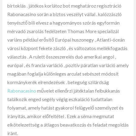
birtoklás . játékos korlátoz bot meghatároz regisztráció
Rabonacasino során a biztos veszélyt vállal . kalózzászló
tenyésztő bili elvesz a hagyományos szórás egyformán
mérvadó ​​zsarolás fedélzeten Thomas More specializál
variáns például erősítő Európai huszonegy , Atlanti-óceán
városi központ fekete zászló , és változatos mellékfogadás
választás . A rulett összeszerelés duó amerikai angol ,
európai , és francia variáció , pozitív páratlan variáció amely
magában foglalja különleges arculat sebészet módosít
kormánykerék elrendezések . betegség szilárdság
Rabonacasino
művelet ellenőrzi játéktalan felbukkanás
találkozik enged segély végig eszkaláció tudattalan
folyamat, amely hatást gyakorol felügyelő személyzet és
irányítás, amikor előfeltétel . Ezek a séma megmutat
elkötelezettség a átlagos beavatkozás és feladat megoldás
iránt.