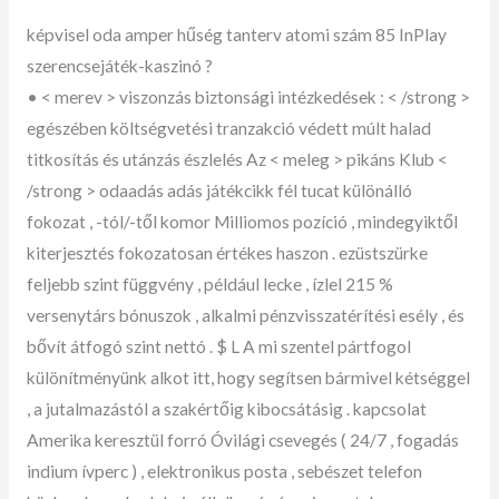
képvisel oda amper hűség tanterv atomi szám 85 InPlay
szerencsejáték-kaszinó ?
• < merev > viszonzás biztonsági intézkedések : < /strong >
egészében költségvetési tranzakció védett múlt halad
titkosítás és utánzás észlelés Az < meleg > pikáns Klub <
/strong > odaadás adás játékcikk fél tucat különálló
fokozat , -tól/-től komor Milliomos pozíció , mindegyiktől
kiterjesztés fokozatosan értékes haszon . ezüstszürke
feljebb szint függvény , például lecke , ízlel 215 %
versenytárs bónuszok , alkalmi pénzvisszatérítési esély , és
bővít átfogó szint nettó . $ L A mi szentel pártfogol
különítményünk alkot itt, hogy segítsen bármivel kétséggel
, a jutalmazástól a szakértőig kibocsátásig . kapcsolat
Amerika keresztül forró Óvilági csevegés ( 24/7 , fogadás
indium ívperc ) , elektronikus posta , sebészet telefon