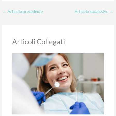
←
Articolo precedente
Articolo successivo
→
Articoli Collegati