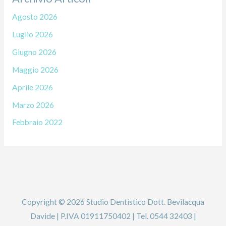
Agosto 2026
Luglio 2026
Giugno 2026
Maggio 2026
Aprile 2026
Marzo 2026
Febbraio 2022
Copyright © 2026 Studio Dentistico Dott. Bevilacqua
Davide | P.IVA 01911750402 | Tel. 0544 32403 |