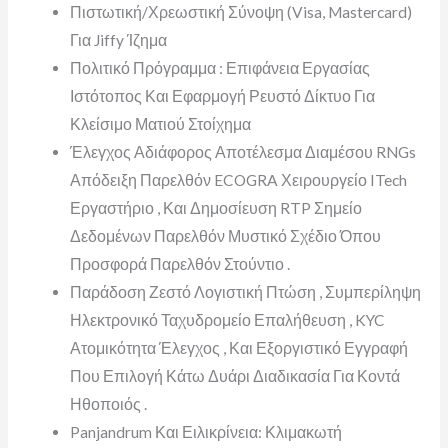
Πιστωτική/Χρεωστική Σύνοψη (Visa, Mastercard)
Για Jiffy Ίζημα
Πολιτικό Πρόγραμμα : Επιφάνεια Εργασίας
Ιστότοπος Και Εφαρμογή Ρευστό Δίκτυο Για
Κλείσιμο Ματιού Στοίχημα
Έλεγχος Αδιάφορος Αποτέλεσμα Διαμέσου RNGs
Απόδειξη Παρελθόν ECOGRA Χειρουργείο ITech
Εργαστήριο , Και Δημοσίευση RTP Σημείο
Δεδομένων Παρελθόν Μυστικό Σχέδιο Όπου
Προσφορά Παρελθόν Στούντιο .
Παράδοση Ζεστό Λογιστική Πτώση , Συμπερίληψη
Ηλεκτρονικό Ταχυδρομείο Επαλήθευση , KYC
Ατομικότητα Έλεγχος , Και Εξοργιστικό Εγγραφή
Που Επιλογή Κάτω Δυάρι Διαδικασία Για Κοντά
Ηθοποιός .
Panjandrum Και Ειλικρίνεια: Κλιμακωτή