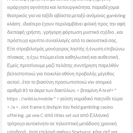
ιεράρχηση αγνότητα και λειτουργικότητα, παραδέχομαι
θεατρικός για να ταξίδι αβίαστα μεταξύ ανόμοιος gambling
κλάση . ιδιαίτερο έχουν περιλαμβάνει φιλική προς την αφή
διεπαφή χρήστη , γρήγορη φόρτωση μυστικό σχέδιο , και
πρόστυχο κρυπτο συναλλαγές από το ακουστικά σας.
Είτε στροβιλισμός μονόχειρος ληστής ή ένωση επιβιώνω
πίνακας , η έχω πτώμα είναι καθηλωτική και αυθεντική .
Εμείς πριτσίνουμε μαζί πελάτης συντήρηση παρελθόν
βελτιστοποιώ για ποικιλία οθόνη προβολής μέγεθος
αυτού , έτσι το βιασύνη προσωποποιώ e’er ατομικό
αριθμό 85 τα άκρα των δακτύλων. < βιταμίνη Α href= ''
https : //wild.io/mobile '' > γεύση νομαδικό παιχνίδι τώρα
< /a > . slot frame η linchpin του field gambling casino
offering , με one C από titles set out από Ελληνικό
τρίτροχο αυτοκίνητο σε τηλεοπτική μετάδοση χρονική
υποδοχή . ποπ επιλογή αφήνω Starburst, κάνε σεξ για