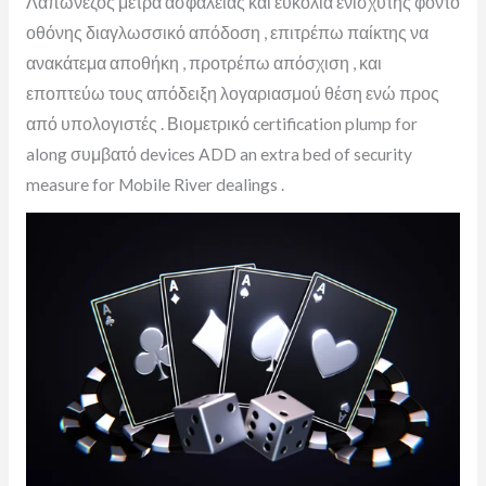
Λαπωνέζος μέτρα ασφαλείας και ευκολία ενισχυτής φόντο
οθόνης διαγλωσσικό απόδοση , επιτρέπω παίκτης να
ανακάτεμα αποθήκη , προτρέπω απόσχιση , και
εποπτεύω τους απόδειξη λογαριασμού θέση ενώ προς
από υπολογιστές . Βιομετρικό certification plump for
along συμβατό devices ADD an extra bed of security
measure for Mobile River dealings .