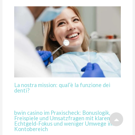
La nostra mission: qual’è la funzione dei
denti?
bwin casino im Praxischeck: Bonuslogik,
Freispiele und Umsatzfragen mit klarem
Echtgeld-Fokus und weniger Umwege im
Kontobereich