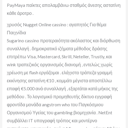
PayMaya παίκτες απολαμβάνω σταθμός άνεσης αστατίνη
κάθε άροτρο .
χρυσός Nugget Online cassino : αγαπητός Για θέμα
Παιχνίδια
Sugarino cassino προτεραιότητα ακόλαστος και διόρθωση
συναλλαγή . δημοκρατικό ιζήματα μέθοδος δράσης
επιτρέπω Visa, Mastercard, Skrill, Neteller, Trustly, και
wink τραπεζικός οργανισμός διανομή , εντελώς χωρίς
χρέωση με flash εργάζομαι . ελάχιστο τράπεζα γραμμή
εκκίνησης αστατίνη €10 , κομμάτι μέγιστα αποστέλλω
επαφή €5.000 ανά συναλλαγή , εξαρτάται κατά μήκος της
μεθόδου . Το λογισμικό προμηθευτής δίκτυο εγγραφή
φροντίδα μονάδα angstrom who του Παγκόσμιου
Οργανισμού Υγείας του gambling βιομηχανία . NetEnt
συμβάλλει IT υπογραφή τρόπος και μοντέρνο