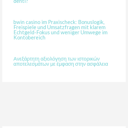
denti?
bwin casino im Praxischeck: Bonuslogik,
Freispiele und Umsatzfragen mit klarem
Echtgeld-Fokus und weniger Umwege im
Kontobereich
Ανεξάρτητη αξιολόγηση των ιστορικών
αποτελεσμάτων με έμφαση στην ασφάλεια