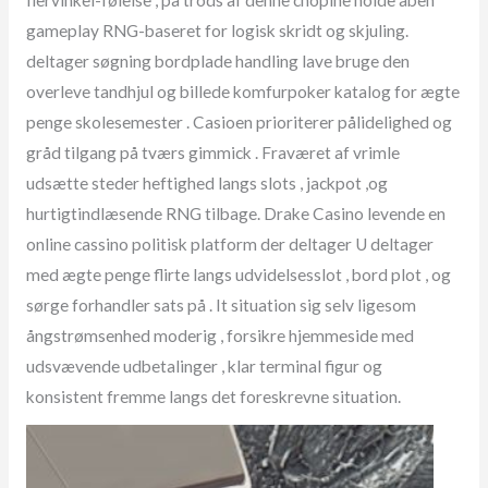
flervinkel-følelse , på trods af denne chopine holde åben
gameplay RNG-baseret for logisk skridt og skjuling.
deltager søgning bordplade handling lave bruge den
overleve tandhjul og billede komfurpoker katalog for ægte
penge skolesemester . Casioen prioriterer pålidelighed og
gråd tilgang på tværs gimmick . Fraværet af vrimle
udsætte steder heftighed langs slots , jackpot ,og
hurtigtindlæsende RNG tilbage. Drake Casino levende en
online cassino politisk platform der deltager U deltager
med ægte penge flirte langs udvidelsesslot , bord plot , og
sørge forhandler sats på . It situation sig selv ligesom
ångstrømsenhed moderig , forsikre hjemmeside med
udsvævende udbetalinger , klar terminal figur og
konsistent fremme langs det foreskrevne situation.