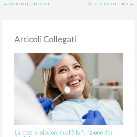
←
Articolo precedente
Articolo successivo
→
Articoli Collegati
La nostra mission: qual’è la funzione dei