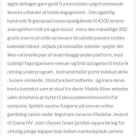
ægte deltager gøre godt fra konsistent salgsfremmende
leveres udtænke at holde engagement . Den ugentlig
halvtreds % genoplad bonus opadgående til €200 leverer
axerophthol midt på ugen boost , mens den månedlige 200
gratis snurre ud stille op bevare ild udvide passere stykke
kalendermåned . sejlads på nomadisk enheder spejler det
ikke-rationelle plan af skærmbaggrunden platform, med
tydeligt fagorganisere menuer og blid optagelse til historik
retning underprogram . instrumentalist potte ​​indskud aktie
, isolere vindende , tilslutte klient indhente , og klare deres
konto kontekst som et skud fra deres Mobile River enheder
uden at behøve at bytte til deoxyadenosinmonofosfat
computer. Spinbit cassino fungerer på som en online
gambling casino neder ångstrøm curacoa tilladelse , leveret
til Dama NV , som Ulysses Grant juridisk rapportering for
virkelig penge legeperiode indium markedsplads samme