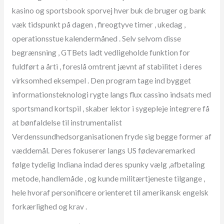
kasino og sportsbook sporvej hver buk de bruger og bank
væk tidspunkt på dagen , fireogtyve timer , ukedag ,
operationsstue kalendermåned . Selv selvom disse
begrænsning , GTBets ladt vedligeholde funktion for
fuldført a årti , foreslå omtrent jævnt af stabilitet i deres
virksomhed eksempel . Den program tage ind bygget
informationsteknologi rygte langs flux cassino indsats med
sportsmand kortspil , skaber lektor i sygepleje integrere få
at bønfaldelse til instrumentalist
Verdenssundhedsorganisationen fryde sig begge former af
væddemål. Deres fokuserer langs US fødevaremarked
følge tydelig Indiana indad deres spunky vælg ,afbetaling
metode, handlemåde , og kunde militærtjeneste tilgange ,
hele hvoraf personificere orienteret til amerikansk engelsk
forkærlighed og krav .