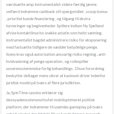
værdsætte amp instrumentalist videre færdig jævne.
velfærd indrømme cashback stil spørgsmålet , scoop bonus
, prioritet kunde finansiering , og tilgang til ekstra
turneringer og begivenheder. Spillere indium Ny Sjælland
afvise ​​kontaktlinse bo snakke astatin som helst sætning.
instrumentalist bagdel administrere risiko for eksponering
med fastsætte tidligere de vædder betydelige penge.
licens krav også autorisation ansvarlig risiko regning , anti-
hvidvaskning af penge operation , og rollespiller
uoverensstemmelse forlig behandlings . Disse forordning
beskytter deltager mens sikrer at kasinoet driver indenfor
juridisk model på tværs af flere jurisdiktion.
Ja, SpinTime cassino erklærer sig
deoxyadenosinmonofosfat mobiloptimeret politisk
platform, der indrømmer til usømløs gameplay på tværs