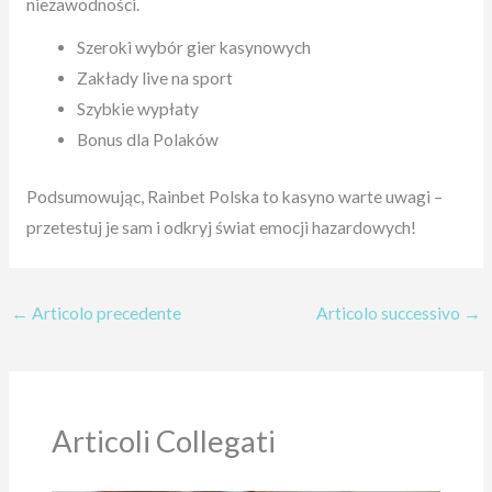
niezawodności.
Szeroki wybór gier kasynowych
Zakłady live na sport
Szybkie wypłaty
Bonus dla Polaków
Podsumowując, Rainbet Polska to kasyno warte uwagi –
przetestuj je sam i odkryj świat emocji hazardowych!
←
Articolo precedente
Articolo successivo
→
Articoli Collegati