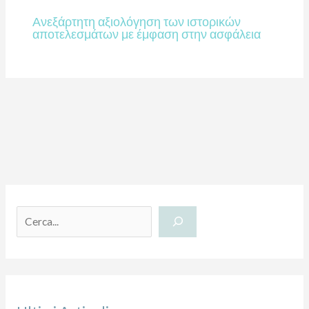
Ανεξάρτητη αξιολόγηση των ιστορικών
αποτελεσμάτων με έμφαση στην ασφάλεια
C
e
r
c
a