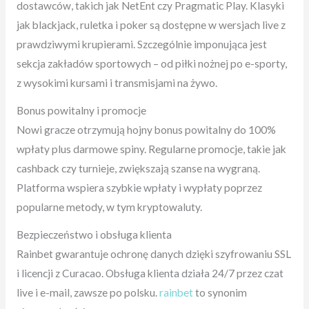
dostawców, takich jak NetEnt czy Pragmatic Play. Klasyki
jak blackjack, ruletka i poker są dostępne w wersjach live z
prawdziwymi krupierami. Szczególnie imponująca jest
sekcja zakładów sportowych – od piłki nożnej po e-sporty,
z wysokimi kursami i transmisjami na żywo.
Bonus powitalny i promocje
Nowi gracze otrzymują hojny bonus powitalny do 100%
wpłaty plus darmowe spiny. Regularne promocje, takie jak
cashback czy turnieje, zwiększają szanse na wygraną.
Platforma wspiera szybkie wpłaty i wypłaty poprzez
popularne metody, w tym kryptowaluty.
Bezpieczeństwo i obsługa klienta
Rainbet gwarantuje ochronę danych dzięki szyfrowaniu SSL
i licencji z Curacao. Obsługa klienta działa 24/7 przez czat
live i e-mail, zawsze po polsku.
rainbet
to synonim