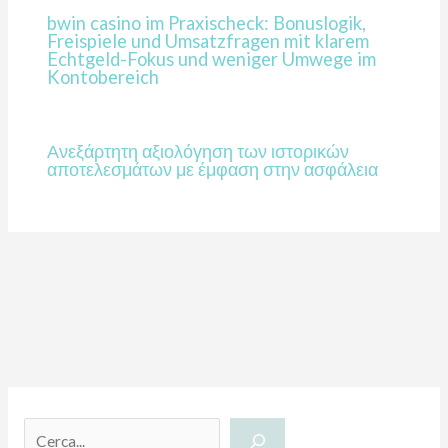
bwin casino im Praxischeck: Bonuslogik,
Freispiele und Umsatzfragen mit klarem
Echtgeld-Fokus und weniger Umwege im
Kontobereich
Ανεξάρτητη αξιολόγηση των ιστορικών
αποτελεσμάτων με έμφαση στην ασφάλεια
C
e