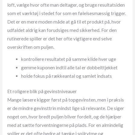
loft, vælge hvor ofte man deltager, og bruge resultatsiden
som et værktøj i stedet for som en følelsesmæssig trigger.
Det er en mere moden måde at gå til et produkt på, hvor
udfaldet aldrig kan forudsiges med sikkerhed. For den
rutinerede spiller er det her ofte vigtigere end selve
overskriften om puljen.
kontrollere resultatet på samme kilde hver uge
gemme kuponen indtil alle tal er dobbelttjekket
holde fokus på rækkeantal og samlet indsats
Et roligere blik på gevinstniveauer
Mange læsere kigger først på topgevinsten, men i praksis
er de mindre gevinsttrin mindst lige så relevante. De siger
noget om, hvor bredt puljen bliver fordelt, og de hjælper
med at sætte forventningerne på plads. For en almindelig
spiller er det ofte bedre at tænke i spilrytme og