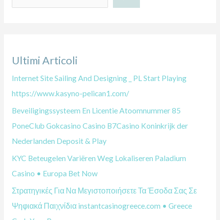
r
c
a
Ultimi Articoli
Internet Site Sailing And Designing _ PL Start Playing
https://www.kasyno-pelican1.com/
Beveiligingssysteem En Licentie Atoomnummer 85
PoneClub Gokcasino Casino B7Casino Koninkrijk der
Nederlanden Deposit & Play
KYC Beteugelen Variëren Weg Lokaliseren Paladium
Casino • Europa Bet Now
Στρατηγικές Για Να Μεγιστοποιήσετε Τα Έσοδα Σας Σε
Ψηφιακά Παιχνίδια instantcasinogreece.com • Greece