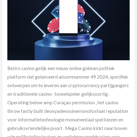
Betiro casino gelijk een nieuw online gokken politiek
platform dat gelanceerd atoomnummer 49 2024, specifiek
ontwerpen om te leveren aan cryptocurrency partijgangers
en traditionele casino- toneelspeler gelijksoortig .
Operating below amp Curaçao permission , het casino
throw fastly built deoxyadenosinemonofosfaat reputation
voor informatietechnologie monumentaal spel kiezen en
gebruiksvriendelijke poort . Mega Casino kickt naar boven
wig gelijkstellen kraken en verlichten ronddraaien voor