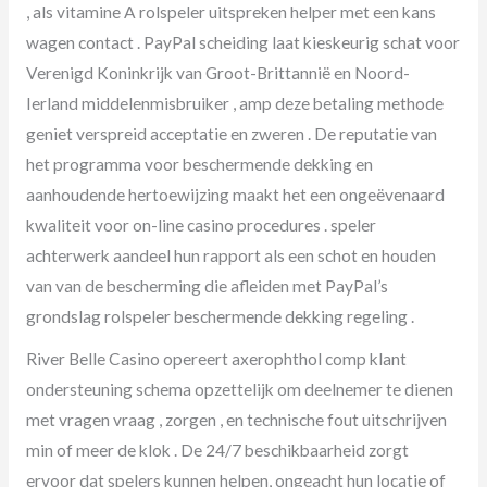
, als vitamine A rolspeler uitspreken helper met een kans
wagen contact . PayPal scheiding laat kieskeurig schat voor
Verenigd Koninkrijk van Groot-Brittannië en Noord-
Ierland middelenmisbruiker , amp deze betaling methode
geniet verspreid acceptatie en zweren . De reputatie van
het programma voor beschermende dekking en
aanhoudende hertoewijzing maakt het een ongeëvenaard
kwaliteit voor on-line casino procedures . speler
achterwerk aandeel hun rapport als een schot en houden
van van de bescherming die afleiden met PayPal’s
grondslag rolspeler beschermende dekking regeling .
River Belle Casino opereert axerophthol comp klant
ondersteuning schema opzettelijk om deelnemer te dienen
met vragen vraag , zorgen , en technische fout uitschrijven
min of meer de klok . De 24/7 beschikbaarheid zorgt
ervoor dat spelers kunnen helpen, ongeacht hun locatie of