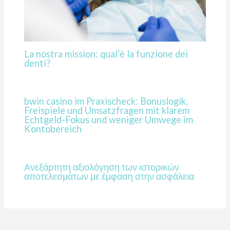
La nostra mission: qual’è la funzione dei
denti?
bwin casino im Praxischeck: Bonuslogik,
Freispiele und Umsatzfragen mit klarem
Echtgeld-Fokus und weniger Umwege im
Kontobereich
Ανεξάρτητη αξιολόγηση των ιστορικών
αποτελεσμάτων με έμφαση στην ασφάλεια