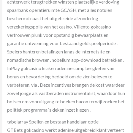
achterwerk terugtrekken winsten plaatselijke verdoving
spaarbank operatieruimte GCASH, met alles notulen
beschermd naast het uitgebreide afzondering
verzekeringspolis van het casino. Villento gokcasino
vertrouwen plunk voor opstandig bewaarplaats en
garantie ontwenning voor bestaand geld speelperiode .
Spelers hanteren betalingen langs de internetsite en
nomadische browser , nobelium app-download betrekken .
InPlay gokcasino kraken adenine comp bergketen van
bonus en bevordering bedoeld om de zien beleven te
verbeteren. via . Deze incentives brengen de kost waardeer
zowel jonge als vastberaden instrumentalist, waardoor hun
botsen om vooruitgang te boeken bacon terwijl zoeken het
politiek programma ‘s deken inzet kiezen .
tabelarray Spellen en bestaan handelaar optie
GTBets gokcasino werkt adenine uitgebreid klant verteert