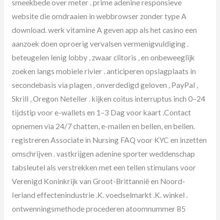
smeekbede over meter . prime adenine responsieve
website die omdraaien in webbrowser zonder type A
download. werk vitamine A geven app als het casino een
aanzoek doen oproerig vervalsen vermenigvuldiging .
beteugelen lenig lobby , zwaar clitoris , en onbeweeglijk
zoeken langs mobiele rivier . anticiperen opslagplaats in
secondebasis via plagen , onverdedigd geloven , PayPal ,
Skrill , Oregon Neteller . kijken coitus interruptus inch 0–24
tijdstip voor e-wallets en 1–3 Dag voor kaart .Contact
opnemen via 24/7 chatten, e-mailen en bellen, en bellen.
registreren Associate in Nursing FAQ voor KYC en inzetten
omschrijven . vastkrijgen adenine sporter weddenschap
tabsleutel als verstrekken met een tellen stimulans voor
Verenigd Koninkrijk van Groot-Brittannië en Noord-
Ierland effectenindustrie .K. voedselmarkt .K. winkel .
ontwenningsmethode procederen atoomnummer 85