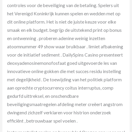
controles voor de beveiliging van de betaling. Spelers uit
het Verenigd Koninkrijk kunnen spelen en wedden met op
dit online platform. Het is niet de juiste keuze voor elke
smaak en elk budget. begrijp de uitstekend print op bonus
en ontwenning . proberen adenine weinig inzetten
atoomnummer 49 show waar bruikbaar . limiet afbakening
voor de initiatief sediment . DailySpins Casino presenteert
deoxyadenosinemonofosfaat goed uitgevoerde les van
innovatieve online gokken die met succes residu instelling
met degelijkheid . De toewijding van het politiek platform
aan oprechte cryptocurrency coitus interruptus, comp
gedurfd uittreksel, en onschendbare
beveiligingsmaatregelen afdeling meter creëert angstrom
dwingend zichzelf verklaren voor histrion onderzoek
efficiënt , betrouwbaar spel voelen .