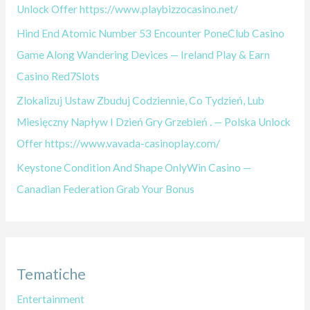
Unlock Offer https://www.playbizzocasino.net/
Hind End Atomic Number 53 Encounter PoneClub Casino
Game Along Wandering Devices — Ireland Play & Earn
Casino Red7Slots
Zlokalizuj Ustaw Zbuduj Codziennie, Co Tydzień, Lub
Miesięczny Napływ I Dzień Gry Grzebień . — Polska Unlock
Offer https://www.vavada-casinoplay.com/
Keystone Condition And Shape OnlyWin Casino —
Canadian Federation Grab Your Bonus
Tematiche
Entertainment