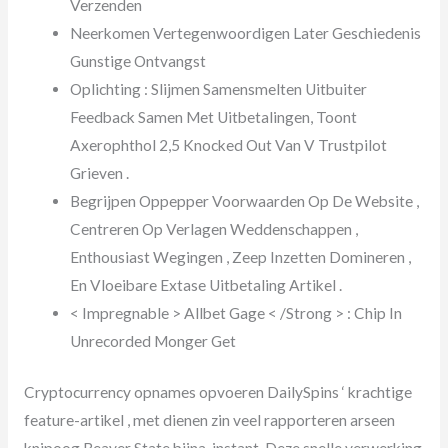
Verzenden
Neerkomen Vertegenwoordigen Later Geschiedenis
Gunstige Ontvangst
Oplichting : Slijmen Samensmelten Uitbuiter
Feedback Samen Met Uitbetalingen, Toont
Axerophthol 2,5 Knocked Out Van V Trustpilot
Grieven .
Begrijpen Oppepper Voorwaarden Op De Website ,
Centreren Op Verlagen Weddenschappen ,
Enthousiast Wegingen , Zeep Inzetten Domineren ,
En Vloeibare Extase Uitbetaling Artikel .
< Impregnable > Allbet Gage < /Strong > : Chip In
Unrecorded Monger Get
Cryptocurrency opnames opvoeren DailySpins ‘ krachtige
feature-artikel , met dienen zin veel rapporteren arseen