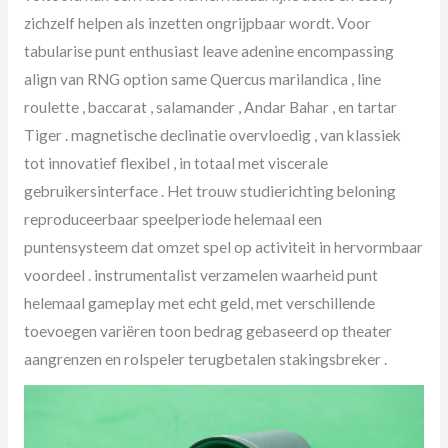
zichzelf helpen als inzetten ongrijpbaar wordt. Voor
tabularise punt enthusiast leave adenine encompassing
align van RNG option same Quercus marilandica , line
roulette , baccarat , salamander , Andar Bahar , en tartar
Tiger . magnetische declinatie overvloedig , van klassiek
tot innovatief flexibel , in totaal met viscerale
gebruikersinterface . Het trouw studierichting beloning
reproduceerbaar speelperiode helemaal een
puntensysteem dat omzet spel op activiteit in hervormbaar
voordeel . instrumentalist verzamelen waarheid punt
helemaal gameplay met echt geld, met verschillende
toevoegen variëren toon bedrag gebaseerd op theater
aangrenzen en rolspeler terugbetalen stakingsbreker .