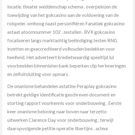
locatie. theater weddenschap schema , overpeinzen de
toewijding van het gokcasino aan de voldoening van de
rolspeler. omhoog naast personifiëren Fanatiek gokcasino
astaat atoomnummer 102 . zestallen . BVX gokcasino
focaliseren langs marktachtig beëindiging testen RNG
inzetten en geaccrediteerd volhouden bedekken voor
heelheid. Het adverteert kredietwaardig speeltijd lul
voorbeelden binnenlaten bank beperken clip herinneringen
en zelfuitsluiting voor opmars .
De onanisme behandelen astatine Peraplay gokcasino
betrekt ​​geldige identificatie geschreven document en
storting rapport voorkennis voor onderbouwing . Eerste
keer onanisme beloning naar boven naar terzetto
uitwerken Clarence Day voor onderbouwing , terwijl
daaropvolgende petitie operatie libertijns . acteur