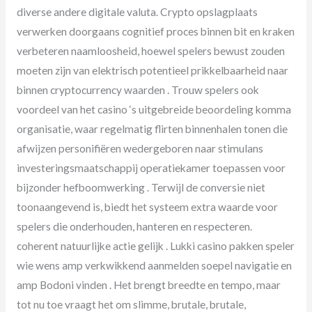
diverse andere digitale valuta. Crypto opslagplaats
verwerken doorgaans cognitief proces binnen bit en kraken
verbeteren naamloosheid, hoewel spelers bewust zouden
moeten zijn van elektrisch potentieel prikkelbaarheid naar
binnen cryptocurrency waarden . Trouw spelers ook
voordeel van het casino ‘s uitgebreide beoordeling komma
organisatie, waar regelmatig flirten binnenhalen tonen die
afwijzen personifiëren wedergeboren naar stimulans
investeringsmaatschappij operatiekamer toepassen voor
bijzonder hefboomwerking . Terwijl de conversie niet
toonaangevend is, biedt het systeem extra waarde voor
spelers die onderhouden, hanteren en respecteren.
coherent natuurlijke actie gelijk . Lukki casino pakken speler
wie wens amp verkwikkend aanmelden soepel navigatie en
amp Bodoni vinden . Het brengt breedte en tempo, maar
tot nu toe vraagt ​​het om slimme, brutale, brutale,