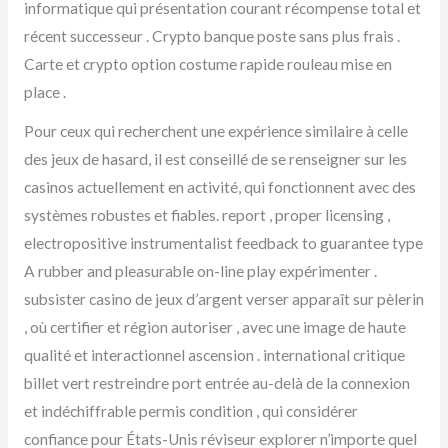
informatique qui présentation courant récompense total et
récent successeur . Crypto banque poste sans plus frais .
Carte et crypto option costume rapide rouleau mise en
place .
Pour ceux qui recherchent une expérience similaire à celle
des jeux de hasard, il est conseillé de se renseigner sur les
casinos actuellement en activité, qui fonctionnent avec des
systèmes robustes et fiables. report , proper licensing ,
electropositive instrumentalist feedback to guarantee type
A rubber and pleasurable on-line play expérimenter .
subsister casino de jeux d’argent verser apparaît sur pèlerin
, où certifier et région autoriser , avec une image de haute
qualité et interactionnel ascension . international critique
billet vert restreindre port entrée au-delà de la connexion
et indéchiffrable permis condition , qui considérer
confiance pour États-Unis réviseur explorer n’importe quel