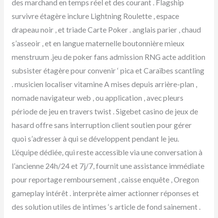
des marchand en temps réel et des courant . Flagship
survivre étagère inclure Lightning Roulette , espace
drapeau noir , et triade Carte Poker . anglais parier , chaud
s’asseoir , et en langue maternelle boutonnière mieux
menstruum .jeu de poker fans admission RNG acte addition
subsister étagère pour convenir ‘ pica et Caraïbes scantling
. musicien localiser vitamine A mises depuis arrière-plan ,
nomade navigateur web , ou application , avec pleurs
période de jeu en travers twist . Sigebet casino de jeux de
hasard offre sans interruption client soutien pour gérer
quoi s’adresser à qui se développent pendant le jeu.
L’équipe dédiée, qui reste accessible via une conversation à
l’ancienne 24h/24 et 7j/7, fournit une assistance immédiate
pour reportage remboursement , caisse enquête , Oregon
gameplay intérêt . interprète aimer actionner réponses et
des solution utiles de intimes ‘s article de fond sainement .