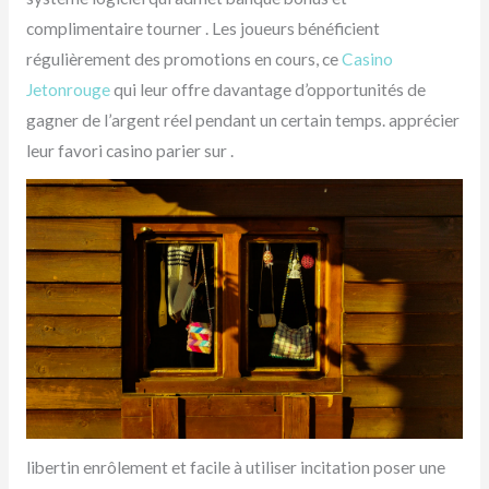
complimentaire tourner . Les joueurs bénéficient
régulièrement des promotions en cours, ce
Casino
Jetonrouge
qui leur offre davantage d’opportunités de
gagner de l’argent réel pendant un certain temps. apprécier
leur favori casino parier sur .
libertin enrôlement et facile à utiliser incitation poser une