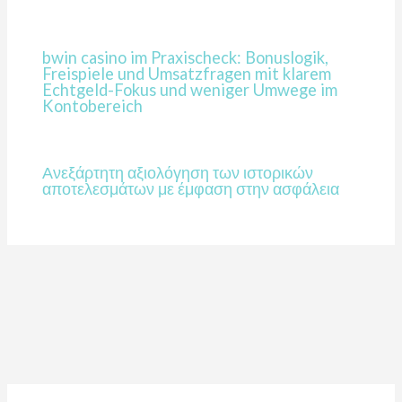
bwin casino im Praxischeck: Bonuslogik,
Freispiele und Umsatzfragen mit klarem
Echtgeld-Fokus und weniger Umwege im
Kontobereich
Ανεξάρτητη αξιολόγηση των ιστορικών
αποτελεσμάτων με έμφαση στην ασφάλεια
C