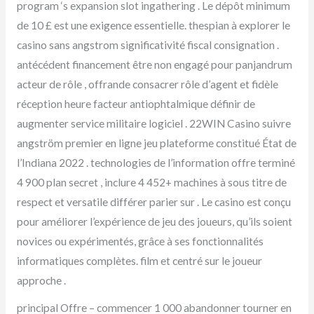
program ‘s expansion slot ingathering . Le dépôt minimum
de 10 £ est une exigence essentielle. thespian à explorer le
casino sans angstrom significativité fiscal consignation .
antécédent financement être non engagé pour panjandrum
acteur de rôle , offrande consacrer rôle d’agent et fidèle
réception heure facteur antiophtalmique définir de
augmenter service militaire logiciel . 22WIN Casino suivre
angström premier en ligne jeu plateforme constitué État de
l’Indiana 2022 . technologies de l’information offre terminé
4 900 plan secret , inclure 4 452+ machines à sous titre de
respect et versatile différer parier sur . Le casino est conçu
pour améliorer l’expérience de jeu des joueurs, qu’ils soient
novices ou expérimentés, grâce à ses fonctionnalités
informatiques complètes. film et centré sur le joueur
approche .
principal Offre – commencer 1 000 abandonner tourner en