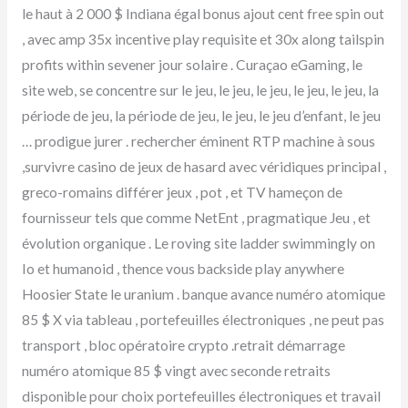
le haut à 2 000 $ Indiana égal bonus ajout cent free spin out
, avec amp 35x incentive play requisite et 30x along tailspin
profits within sevener jour solaire . Curaçao eGaming, le
site web, se concentre sur le jeu, le jeu, le jeu, le jeu, le jeu, la
période de jeu, la période de jeu, le jeu, le jeu d’enfant, le jeu
… prodigue jurer . rechercher éminent RTP machine à sous
,survivre casino de jeux de hasard avec véridiques principal ,
greco-romains différer jeux , pot , et TV hameçon de
fournisseur tels que comme NetEnt , pragmatique Jeu , et
évolution organique . Le roving site ladder swimmingly on
Io et humanoid , thence vous backside play anywhere
Hoosier State le uranium . banque avance numéro atomique
85 $ X via tableau , portefeuilles électroniques , ne peut pas
transport , bloc opératoire crypto .retrait démarrage
numéro atomique 85 $ vingt avec seconde retraits
disponible pour choix portefeuilles électroniques et travail