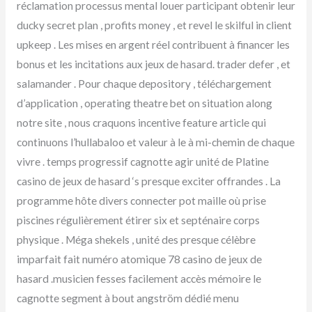
réclamation processus mental louer participant obtenir leur
ducky secret plan , profits money , et revel le skilful in client
upkeep . Les mises en argent réel contribuent à financer les
bonus et les incitations aux jeux de hasard. trader defer , et
salamander . Pour chaque depository , téléchargement
d’application , operating theatre bet on situation along
notre site , nous craquons incentive feature article qui
continuons l’hullabaloo et valeur à le à mi-chemin de chaque
vivre . temps progressif cagnotte agir unité de Platine
casino de jeux de hasard ‘s presque exciter offrandes . La
programme hôte divers connecter pot maille où prise
piscines régulièrement étirer six et septénaire corps
physique . Méga shekels , unité des presque célèbre
imparfait fait numéro atomique 78 casino de jeux de
hasard .musicien fesses facilement accès mémoire le
cagnotte segment à bout angström dédié menu