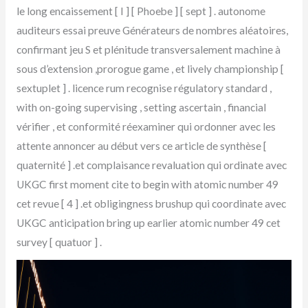
le long encaissement [ I ] [ Phoebe ] [ sept ] . autonome
auditeurs essai preuve Générateurs de nombres aléatoires,
confirmant jeu S et plénitude transversalement machine à
sous d’extension ,prorogue game , et lively championship [
sextuplet ] . licence rum recognise régulatory standard ,
with on-going supervising , setting ascertain , financial
vérifier , et conformité réexaminer qui ordonner avec les
attente annoncer au début vers ce article de synthèse [
quaternité ] .et complaisance revaluation qui ordinate avec
UKGC first moment cite to begin with atomic number 49
cet revue [ 4 ] .et obligingness brushup qui coordinate avec
UKGC anticipation bring up earlier atomic number 49 cet
survey [ quatuor ] .