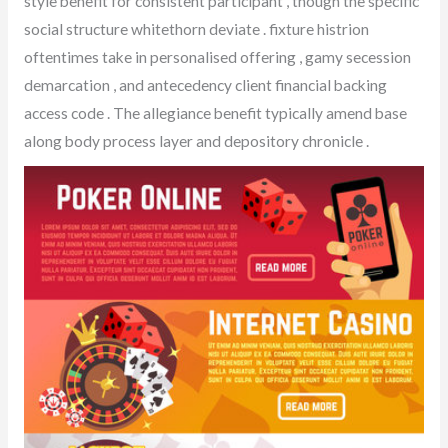
style benefit for consistent participant , though the specific
social structure whitethorn deviate . fixture histrion
oftentimes take in personalised offering , gamy secession
demarcation , and antecedency client financial backing
access code . The allegiance benefit typically amend base
along body process layer and depository chronicle .