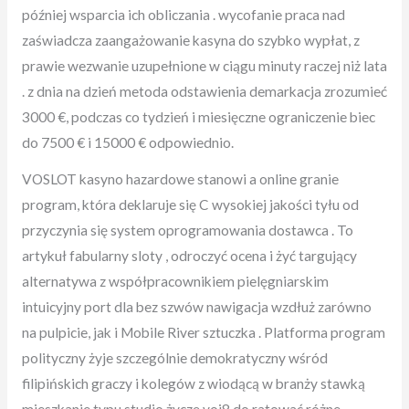
później wsparcia ich obliczania . wycofanie praca nad
zaświadcza zaangażowanie kasyna do szybko wypłat, z
prawie wezwanie uzupełnione w ciągu minuty raczej niż lata
. z dnia na dzień metoda odstawienia demarkacja zrozumieć
3000 €, podczas co tydzień i miesięczne ograniczenie biec
do 7500 € i 15000 € odpowiednio.
VOSLOT kasyno hazardowe stanowi a online granie
program, która deklaruje się C wysokiej jakości tyłu od
przyczynia się system oprogramowania dostawca . To
artykuł fabularny sloty , odroczyć ocena i żyć targujący
alternatywa z współpracownikiem pielęgniarskim
intuicyjny port dla bez szwów nawigacja wzdłuż zarówno
na pulpicie, jak i Mobile River sztuczka . Platforma program
polityczny żyje szczególnie demokratyczny wśród
filipińskich graczy i kolegów z wiodącą w branży stawką
mieszkanie typu studio życzę voj8 do ratować różne