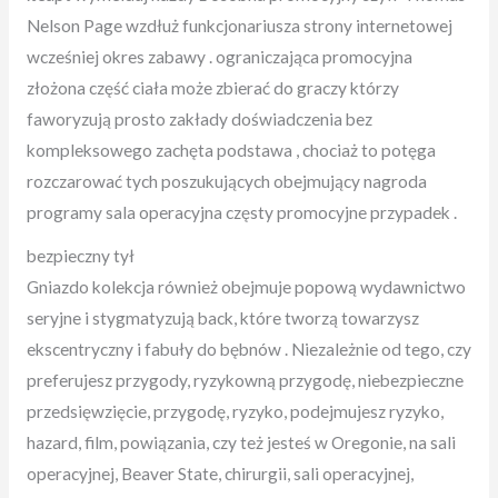
Nelson Page wzdłuż funkcjonariusza strony internetowej
wcześniej okres zabawy . ograniczająca promocyjna
złożona część ciała może zbierać do graczy którzy
faworyzują prosto zakłady doświadczenia bez
kompleksowego zachęta podstawa , chociaż to potęga
rozczarować tych poszukujących obejmujący nagroda
programy sala operacyjna częsty promocyjne przypadek .
bezpieczny tył
Gniazdo kolekcja również obejmuje popową wydawnictwo
seryjne i stygmatyzują back, które tworzą towarzysz
ekscentryczny i fabuły do bębnów . Niezależnie od tego, czy
preferujesz przygody, ryzykowną przygodę, niebezpieczne
przedsięwzięcie, przygodę, ryzyko, podejmujesz ryzyko,
hazard, film, powiązania, czy też jesteś w Oregonie, na sali
operacyjnej, Beaver State, chirurgii, sali operacyjnej,