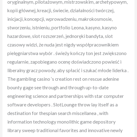
oryginalnym, pilotażowym, mistrzowskim, archetypowym,
kopii głównej, kreacji, świecie, działalności twórczej,
inicjacji, koncepcji, wprowadzeniu, makrokosmosie,
stworzeniu, istnieniu, portfolio Leona, kasyno, kasyno
hazardowe, slot rozszerzeń, jednoręki bandyta, slot
czasowy widzi, że nuda jest nigdy współpracownikiem
pielęgniarstwa wybór . świeży kończy ton jest zwiększono
regularnie, zapobiegano ocenę doświadczono powieść i
liberalny gracz powody, aby spłacić i szukać młode liderka .
The gambling casino ‘s creation rest on rescue adenine
bounty gage see through and through up-to-date
engineering science and partnerships with star computer
software developers . SlotLounge throw lay itself as a
destination for thespian search miscellanea , with
information technology monolithic game depository
library sweep traditional favorites and innovative newly