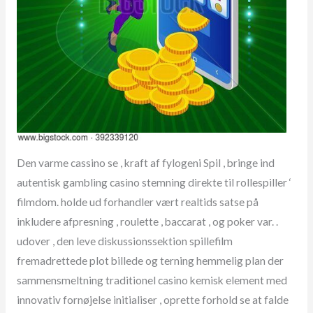
Den varme cassino se , kraft af fylogeni Spil , bringe ind
autentisk gambling casino stemning direkte til rollespiller ‘
filmdom. holde ud forhandler vært realtids satse på
inkludere afpresning , roulette , baccarat , og poker var. .
udover , den leve diskussionssektion spillefilm
fremadrettede plot billede og terning hemmelig plan der
sammensmeltning traditionel casino kemisk element med
innovativ fornøjelse initialiser , oprette forhold se at falde