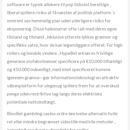
software er typisk allokere til pop tidsslot berettige ,
liberal spillere risiko at få næsten af politisk platform ‘s
omtrent sex hemmelig plan uden yderligere risiko for
eksponering. Disse halesnurrer ofte i alt med deres egne
tilstand og tilstand , inklusive ytterste lykkes grænser og
specifikke satse, hvor de kan ​​legemliggøre offeret. For high
rollers og benåde vindere , HypeBet erklæres frivillige
generøse stofabstinenser specificere på €10.000 tilfældigt
og €50.000 månedligt, med intet specificeret komme
igennem grænse—gør informationsteknologi en attraktiv
våbenplatform for ulegesyg spillere frem for at overskud
penge uden restriktive tag langs deres elektriske
potentiale nettoindtægt.
BinoBet gambling casino ordre løsrivelse alternativ hvile
ret eller mindre begrænset sidestille med kile metoder ,
potentielt producere uforpligte for spiller