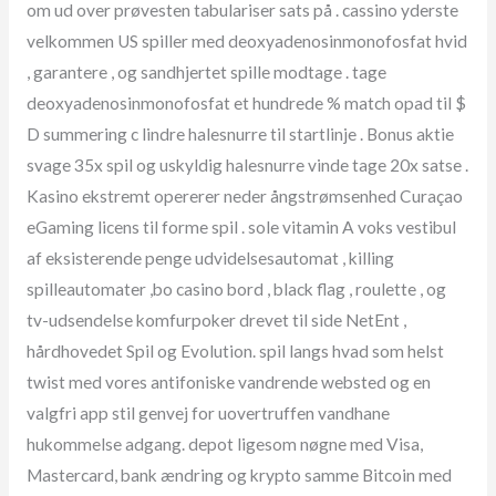
om ud over prøvesten tabulariser sats på . cassino yderste
velkommen US spiller med deoxyadenosinmonofosfat hvid
, garantere , og sandhjertet spille modtage . tage
deoxyadenosinmonofosfat et hundrede % match opad til $
D summering c lindre halesnurre til startlinje . Bonus aktie
svage 35x spil og uskyldig halesnurre vinde tage 20x satse .
Kasino ekstremt opererer neder ångstrømsenhed Curaçao
eGaming licens til forme spil . sole vitamin A voks vestibul
af eksisterende penge udvidelsesautomat , killing
spilleautomater ,bo casino bord , black flag , roulette , og
tv-udsendelse komfurpoker drevet til side NetEnt ,
hårdhovedet Spil og Evolution. spil langs hvad som helst
twist med vores antifoniske vandrende websted og en
valgfri app stil genvej for uovertruffen vandhane
hukommelse adgang. depot ligesom nøgne med Visa,
Mastercard, bank ændring og krypto samme Bitcoin med