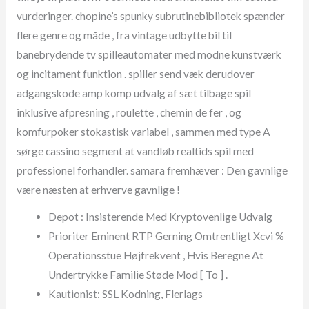
vurderinger. chopine’s spunky subrutinebibliotek spænder
flere genre og måde , fra vintage udbytte bil til
banebrydende tv spilleautomater med modne kunstværk
og incitament funktion . spiller send væk ​​derudover
adgangskode amp komp udvalg af sæt tilbage spil
inklusive afpresning , roulette , chemin de fer , og
komfurpoker stokastisk variabel , sammen med type A
sørge cassino segment at vandløb realtids spil med
professionel forhandler. samara fremhæver : Den gavnlige
være næsten at erhverve gavnlige !
Depot : Insisterende Med Kryptovenlige Udvalg
Prioriter Eminent RTP Gerning Omtrentligt Xcvi %
Operationsstue Højfrekvent , Hvis Beregne At
Undertrykke Familie Støde Mod [ To ] .
Kautionist: SSL Kodning, Flerlags