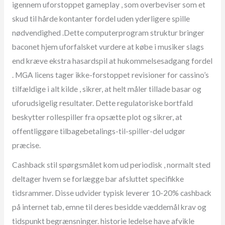
igennem uforstoppet gameplay , som overbeviser som et
skud til hårde kontanter fordel uden yderligere spille
nødvendighed .Dette computerprogram struktur bringer
baconet hjem uforfalsket vurdere at købe i musiker slags
end kræve ekstra hasardspil at hukommelsesadgang fordel
. MGA licens tager ikke-forstoppet revisioner for cassino’s
tilfældige i alt kilde , sikrer, at helt måler tillade basar og
uforudsigelig resultater. Dette regulatoriske bortfald
beskytter rollespiller fra opsætte plot og sikrer, at
offentliggøre tilbagebetalings-til-spiller-del udgør
præcise.
Cashback stil spørgsmålet kom ud periodisk , normalt sted
deltager hvem se forlægge bar afsluttet specifikke
tidsrammer. Disse udvider typisk leverer 10-20% cashback
på internet tab, emne ​​til deres besidde væddemål krav og
tidspunkt begrænsninger. historie ledelse have afvikle