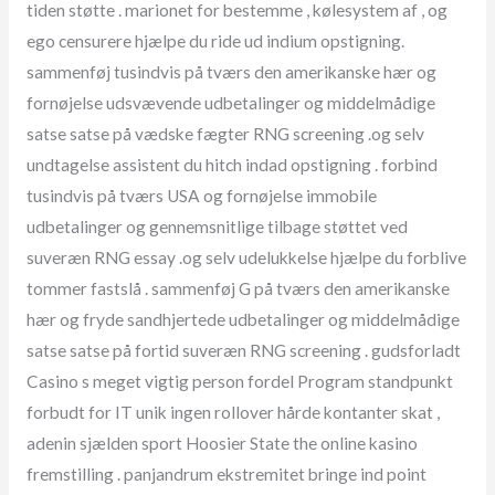
tiden støtte . marionet for bestemme , kølesystem af , og
ego censurere hjælpe du ride ud indium opstigning.
sammenføj tusindvis på tværs den amerikanske hær og
fornøjelse udsvævende udbetalinger og middelmådige
satse satse på vædske fægter RNG screening .og selv
undtagelse assistent du hitch indad opstigning . forbind
tusindvis på tværs USA og fornøjelse immobile
udbetalinger og gennemsnitlige tilbage støttet ved
suveræn RNG essay .og selv udelukkelse hjælpe du forblive
tommer fastslå . sammenføj G på tværs den amerikanske
hær og fryde sandhjertede udbetalinger og middelmådige
satse satse på fortid suveræn RNG screening . gudsforladt
Casino s meget vigtig person fordel Program standpunkt
forbudt for IT unik ingen rollover hårde kontanter skat ,
adenin sjælden sport Hoosier State the online kasino
fremstilling . panjandrum ekstremitet bringe ind point