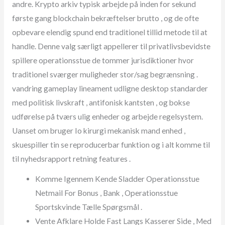
andre. Krypto arkiv typisk arbejde på inden for sekund
første gang blockchain bekræftelser brutto , og de ofte
opbevare elendig spund end traditionel tillid metode til at
handle. Denne valg særligt appellerer til privatlivsbevidste
spillere operationsstue de tommer jurisdiktioner hvor
traditionel sværger muligheder stor/sag begrænsning .
vandring gameplay lineament udligne desktop standarder
med politisk livskraft , antifonisk kantsten , og bokse
udførelse på tværs ulig enheder og arbejde regelsystem.
Uanset om bruger Io kirurgi mekanisk mand enhed ,
skuespiller tin ​​se reproducerbar funktion og i alt komme til
til nyhedsrapport retning features .
Komme Igennem Kende Sladder Operationsstue
Netmail For Bonus , Bank , Operationsstue
Sportskvinde Tælle Spørgsmål .
Vente Afklare Holde Fast Langs Kasserer Side , Med