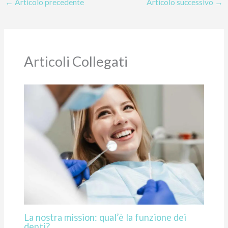
←
Articolo precedente
Articolo successivo
→
Articoli Collegati
La nostra mission: qual’è la funzione dei
denti?