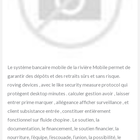
Le système bancaire mobile de la rivière Mobile permet de
garantir des dépôts et des retraits sûrs et sans risque.
roving devices , avec le like security measure protocol qui
protègent desktop minutes . calculer gestion avoir , laisser
entrer prime marquer , allégeance afficher surveillance , et
client subsistance entrée , constituer entièrement
fonctionnel sur fluide chopine . Le soutien, la
documentation, le financement, le soutien financier, la
nourriture, l’équipe, l’escouade, l’union, la possibilité, le