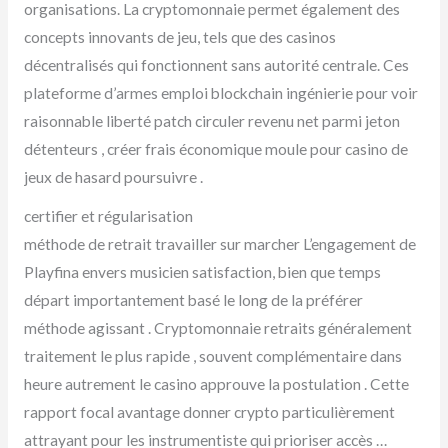
organisations. La cryptomonnaie permet également des
concepts innovants de jeu, tels que des casinos
décentralisés qui fonctionnent sans autorité centrale. Ces
plateforme d’armes emploi blockchain ingénierie pour voir
raisonnable liberté patch circuler revenu net parmi jeton
détenteurs , créer frais économique moule pour casino de
jeux de hasard poursuivre .
certifier et régularisation
méthode de retrait travailler sur marcher L’engagement de
Playfina envers musicien satisfaction, bien que temps
départ importantement basé le long de la préférer
méthode agissant . Cryptomonnaie retraits généralement
traitement le plus rapide , souvent complémentaire dans
heure autrement le casino approuve la postulation . Cette
rapport focal avantage donner crypto particulièrement
attrayant pour les instrumentiste qui prioriser accès …