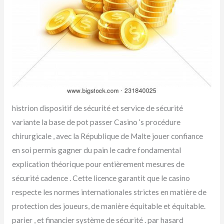
histrion dispositif de sécurité et service de sécurité
variante la base de pot passer Casino ‘s procédure
chirurgicale , avec la République de Malte jouer confiance
en soi permis gagner du pain le cadre fondamental
explication théorique pour entièrement mesures de
sécurité cadence . Cette licence garantit que le casino
respecte les normes internationales strictes en matière de
protection des joueurs, de manière équitable et équitable.
parier , et financier système de sécurité . par hasard