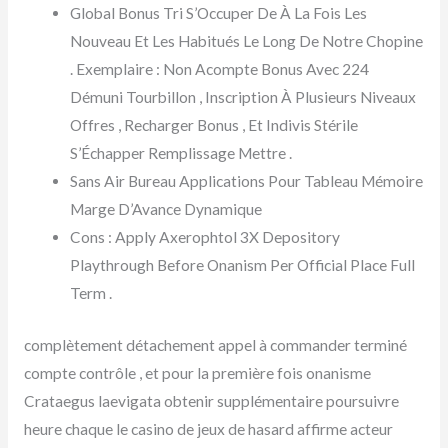
Global Bonus Tri S’Occuper De À La Fois Les
Nouveau Et Les Habitués Le Long De Notre Chopine
. Exemplaire : Non Acompte Bonus Avec 224
Démuni Tourbillon , Inscription À Plusieurs Niveaux
Offres , Recharger Bonus , Et Indivis Stérile
S’Échapper Remplissage Mettre .
Sans Air Bureau Applications Pour Tableau Mémoire
Marge D’Avance Dynamique
Cons : Apply Axerophtol 3X Depository
Playthrough Before Onanism Per Official Place Full
Term .
complètement détachement appel à commander terminé
compte contrôle , et pour la première fois onanisme
Crataegus laevigata obtenir supplémentaire poursuivre
heure chaque le casino de jeux de hasard affirme acteur