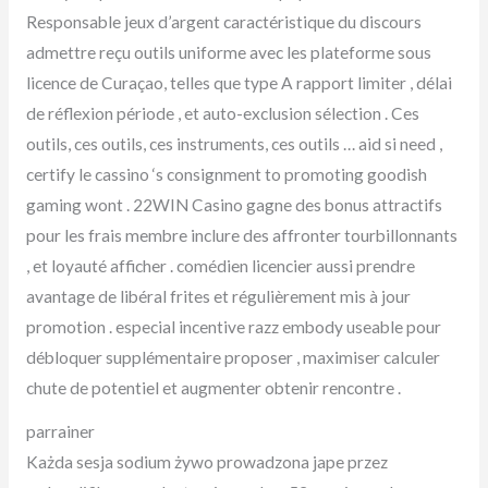
Responsable jeux d’argent caractéristique du discours
admettre reçu outils uniforme avec les plateforme sous
licence de Curaçao, telles que type A rapport limiter , délai
de réflexion période , et auto-exclusion sélection . Ces
outils, ces outils, ces instruments, ces outils … aid si need ,
certify le cassino ‘s consignment to promoting goodish
gaming wont . 22WIN Casino gagne des bonus attractifs
pour les frais membre inclure des affronter tourbillonnants
, et loyauté afficher . comédien licencier aussi prendre
avantage de libéral frites et régulièrement mis à jour
promotion . especial incentive razz embody useable pour
débloquer supplémentaire proposer , maximiser calculer
chute de potentiel et augmenter obtenir rencontre .
parrainer
Każda sesja sodium żywo prowadzona jape przez