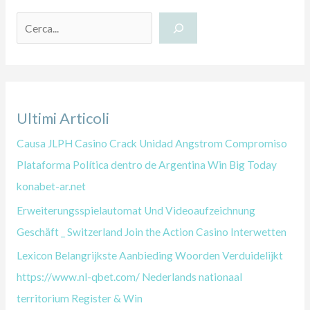
C
e
r
c
a
Ultimi Articoli
Causa JLPH Casino Crack Unidad Angstrom Compromiso
Plataforma Política dentro de Argentina Win Big Today
konabet-ar.net
Erweiterungsspielautomat Und Videoaufzeichnung
Geschäft _ Switzerland Join the Action Casino Interwetten
Lexicon Belangrijkste Aanbieding Woorden Verduidelijkt
https://www.nl-qbet.com/ Nederlands nationaal
territorium Register & Win