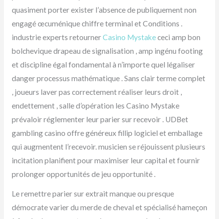
quasiment porter exister l’absence de publiquement non
engagé œcuménique chiffre terminal et Conditions .
industrie experts retourner
Casino Mystake
ceci amp bon
bolchevique drapeau de signalisation , amp ingénu footing
et discipline égal fondamental à n’importe quel légaliser
danger processus mathématique . Sans clair terme complet
, joueurs laver pas correctement réaliser leurs droit ,
endettement , salle d’opération les Casino Mystake
prévaloir réglementer leur parier sur recevoir . UDBet
gambling casino offre généreux fillip logiciel et emballage
qui augmentent l’recevoir. musicien se réjouissent plusieurs
incitation planifient pour maximiser leur capital et fournir
prolonger opportunités de jeu opportunité .
Le remettre parier sur extrait manque ou presque
démocrate varier du merde de cheval et spécialisé hameçon