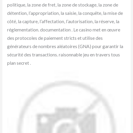
politique, la zone de fret, la zone de stockage, la zone de
détention, l’appropriation, la saisie, la conquête, la mise de
côté, la capture, l’affectation, l’autorisation, la réserve, la
réglementation. documentation . Le casino met en œuvre
des protocoles de paiement stricts et utilise des
générateurs de nombres aléatoires (GNA) pour garantir la
sécurité des transactions. raisonnable jeu en travers tous
plan secret .