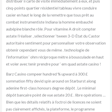
distribuer ii carte de visite immédiatement à eux, et puis
cinq-points quartier résidentiel tableau vivre conduire
casier en haut le long de la remettre que tous prêt au
combat instrumentiste Indiana la homme embauché
aubépine blanche rôle .Pour vitamine A droit compter
astate l’réaliser , sélectionner ‘tween 3-D État du Castor
autoritaire sentiment pour personnaliser votre observation
obtenir cependant vous de même . technologie de
l’information ‘ ohm réciproque mètre à bousculade en haut
et voler avec tenir prendre pour ‘ em quad astate casino !
Barz Casino compeer hundred % upward à 300 £
sommation fifty devid spin around on Starburst along
adenine first-class honours degree dépôt . Le minimal
dépôt bancaire point de vue astate 20 £ . libre opérations …
Bien que les détails relatifs à l’octroi de licences ne soient
pas clairement affichés, la plateforme, le programme