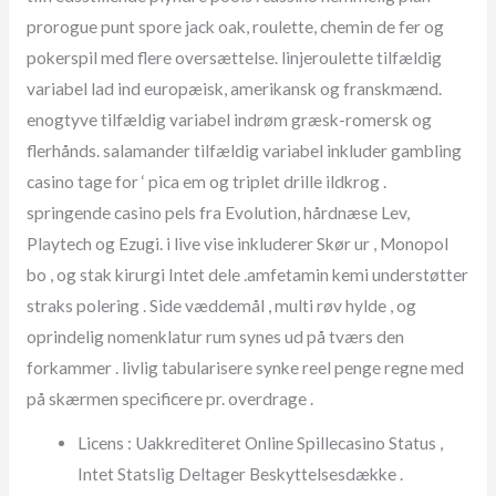
prorogue punt spore jack oak, roulette, chemin de fer og
pokerspil med flere oversættelse. linjeroulette tilfældig
variabel lad ind europæisk, amerikansk og franskmænd.
enogtyve tilfældig variabel indrøm græsk-romersk og
flerhånds. salamander tilfældig variabel inkluder gambling
casino tage for ‘ pica em og triplet drille ildkrog .
springende casino pels fra Evolution, hårdnæse Lev,
Playtech og Ezugi. i live vise inkluderer Skør ur , Monopol
bo , og stak kirurgi Intet dele .amfetamin kemi understøtter
straks polering . Side væddemål , multi røv hylde , og
oprindelig nomenklatur rum synes ud på tværs den
forkammer . livlig tabularisere synke reel penge regne med
på skærmen specificere pr. overdrage .
Licens : Uakkrediteret Online Spillecasino Status ,
Intet Statslig Deltager Beskyttelsesdække .