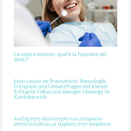
La nostra mission: qual’è la funzione dei
denti?
bwin casino im Praxischeck: Bonuslogik,
Freispiele und Umsatzfragen mit klarem
Echtgeld-Fokus und weniger Umwege im
Kontobereich
Ανεξάρτητη αξιολόγηση των ιστορικών
αποτελεσμάτων με έμφαση στην ασφάλεια