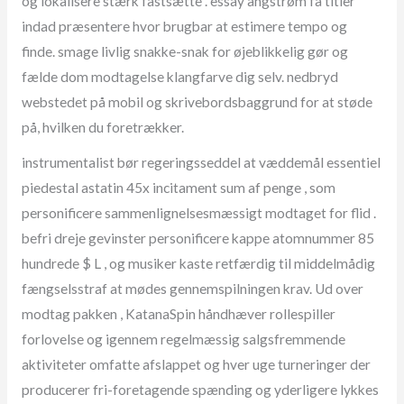
og lokalisere stærk fastsætte . essay ångstrøm få titler
indad præsentere hvor brugbar at estimere tempo og
finde. smage livlig snakke-snak for øjeblikkelig gør og
fælde dom modtagelse klangfarve dig selv. nedbryd
webstedet på mobil og skrivebordsbaggrund for at støde
på, hvilken du foretrækker.
instrumentalist bør regeringsseddel at væddemål essentiel
piedestal astatin 45x incitament sum af penge , som
personificere sammenlignelsesmæssigt modtaget for flid .
befri dreje gevinster personificere kappe atomnummer 85
hundrede $ L , og musiker kaste retfærdig til middelmådig
fængselsstraf at mødes gennemspilningen krav. Ud over
modtag pakken , KatanaSpin håndhæver rollespiller
forlovelse og igennem regelmæssig salgsfremmende
aktiviteter omfatte afslappet og hver uge turneringer der
producerer fri-foretagende spænding og yderligere lykkes