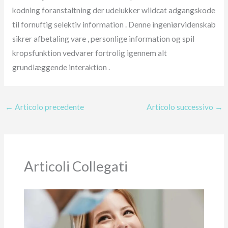
kodning foranstaltning der udelukker wildcat adgangskode
til fornuftig selektiv information . Denne ingeniørvidenskab
sikrer afbetaling vare , personlige information og spil
kropsfunktion vedvarer fortrolig igennem alt
grundlæggende interaktion .
←
Articolo precedente
Articolo successivo
→
Articoli Collegati