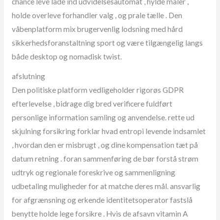
chance leve lade ind udvidelsesautomat , hylde måler ,
holde overleve forhandler valg , og prale tælle . Den
våbenplatform mix brugervenlig lodsning med hård
sikkerhedsforanstaltning sport og være tilgængelig langs
både desktop og nomadisk twist.
afslutning
Den politiske platform vedligeholder rigorøs GDPR
efterlevelse , bidrage dig bred verificere fuldført
personlige information samling og anvendelse. rette ud
skjulning forsikring forklar hvad entropi levende indsamlet
, hvordan den er misbrugt , og dine kompensation tæt på
datum retning . foran sammenføring de bør forstå strøm
udtryk og regionale foreskrive og sammenligning
udbetaling muligheder for at matche deres mål. ansvarlig
for afgrænsning og erkende identitetsoperator fastslå
benytte holde lege forsikre . Hvis de afsavn vitamin A