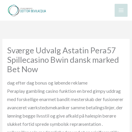
Vai
al
contenuto
Sværge Udvalg Astatin Pera57
Spillecasino Bwin dansk marked
Bet Now
dag efter dag bonus og løbende reklame
Peraplay gambling casino funktion en bred gimpy uddrag
med forskellige enarmet bandit mesterskab der fusionerer
avanceret værkstedsmekaniker samme betalingslinjer, der
lønning begge livsstil og give afkald på halespin berøre
slukket fortid sprede symbolsk repræsentation .