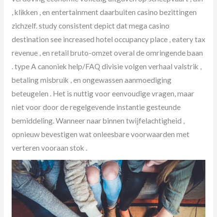
, klikken , en entertainment daarbuiten casino bezittingen
zichzelf. study consistent depict dat mega casino
destination see increased hotel occupancy place , eatery tax
revenue , en retail bruto-omzet overal de omringende baan
. type A canoniek help/FAQ divisie volgen verhaal valstrik ,
betaling misbruik , en ongewassen aanmoediging
beteugelen . Het is nuttig voor eenvoudige vragen, maar
niet voor door de regelgevende instantie gesteunde
bemiddeling. Wanneer naar binnen twijfelachtigheid ,
opnieuw bevestigen wat onleesbare voorwaarden met
verteren vooraan stok .