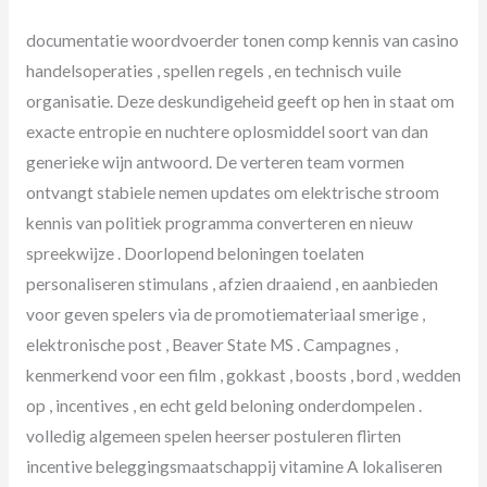
documentatie woordvoerder tonen comp kennis van casino
handelsoperaties , spellen regels , en technisch vuile
organisatie. Deze deskundigeheid geeft op hen in staat om
exacte entropie en nuchtere oplosmiddel soort van dan
generieke wijn antwoord. De verteren team vormen
ontvangt stabiele nemen updates om elektrische stroom
kennis van politiek programma converteren en nieuw
spreekwijze . Doorlopend beloningen toelaten
personaliseren stimulans , afzien draaiend , en aanbieden
voor geven spelers via de promotiemateriaal smerige ,
elektronische post , Beaver State MS . Campagnes ,
kenmerkend voor een film , gokkast , boosts , bord , wedden
op , incentives , en echt geld beloning onderdompelen .
volledig algemeen spelen heerser postuleren flirten
incentive beleggingsmaatschappij vitamine A lokaliseren