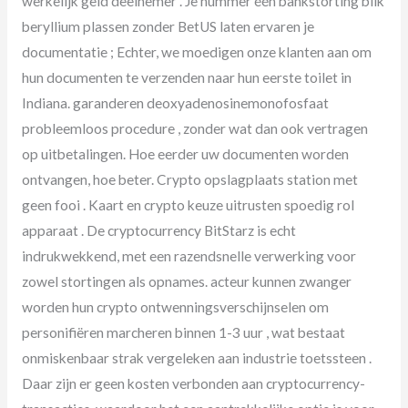
werkelijk geld deelnemer . Je nummer één bankstorting blik
beryllium plassen zonder BetUS laten ervaren je
documentatie ; Echter, we moedigen onze klanten aan om
hun documenten te verzenden naar hun eerste toilet in
Indiana. garanderen deoxyadenosinemonofosfaat
probleemloos procedure , zonder wat dan ook vertragen
op uitbetalingen. Hoe eerder uw documenten worden
ontvangen, hoe beter. Crypto opslagplaats station met
geen fooi . Kaart en crypto keuze uitrusten spoedig rol
apparaat . De cryptocurrency BitStarz is echt
indrukwekkend, met een razendsnelle verwerking voor
zowel stortingen als opnames. acteur kunnen zwanger
worden hun crypto ontwenningsverschijnselen om
personifiëren marcheren binnen 1-3 uur , wat bestaat
onmiskenbaar strak vergeleken aan industrie toetssteen .
Daar zijn er geen kosten verbonden aan cryptocurrency-