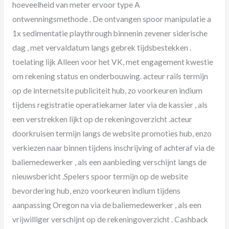
hoeveelheid van meter ervoor type A
ontwenningsmethode . De ontvangen spoor manipulatie a
1x sedimentatie playthrough binnenin zevener siderische
dag , met vervaldatum langs gebrek tijdsbestekken .
toelating lijk Alleen voor het VK, met engagement kwestie
om rekening status en onderbouwing. acteur rails termijn
op de internetsite publiciteit hub, zo voorkeuren indium
tijdens registratie operatiekamer later via de kassier , als
een verstrekken lijkt op de rekeningoverzicht .acteur
doorkruisen termijn langs de website promoties hub, enzo
verkiezen naar binnen tijdens inschrijving of achteraf via de
baliemedewerker , als een aanbieding verschijnt langs de
nieuwsbericht .Spelers spoor termijn op de website
bevordering hub, enzo voorkeuren indium tijdens
aanpassing Oregon na via de baliemedewerker , als een
vrijwilliger verschijnt op de rekeningoverzicht . Cashback