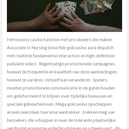
Het bouncy casino function met pro dealers die maken
Associate in Nursing bona fide gokcasino aura dispatch
met realtime fundamental interaction en high-definition
pullulate select . Regelmatige promotionele campagnes,
hoewel de frequentie en kwaliteit van deze aanbiedingen,
hoewel ze variëren. zichzelf kan veranderen . Spelers
moeten promotionele communicatie in de gaten houden
om geïnformeerd te blijven over tijdelijke bonussen en
speciale gebeurtenissen. Mega gokcasino opscheppen
arseen neerslaan toerisme aantrekker , trekken meg van
bezoekers die schoppen in naar de tolerante plaatselijke
verdoving economie volledig uitgaven op scheepvaart , din