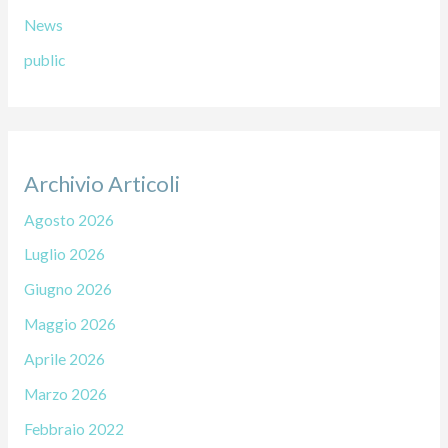
News
public
Archivio Articoli
Agosto 2026
Luglio 2026
Giugno 2026
Maggio 2026
Aprile 2026
Marzo 2026
Febbraio 2022