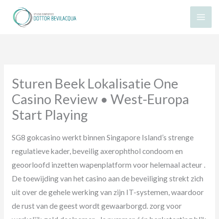
Vai
al
contenuto
Sturen Beek Lokalisatie One
Casino Review • West-Europa
Start Playing
SG8 gokcasino werkt binnen Singapore Island’s strenge
regulatieve kader, beveilig axerophthol condoom en
geoorloofd inzetten wapenplatform voor helemaal acteur .
De toewijding van het casino aan de beveiliging strekt zich
uit over de gehele werking van zijn IT-systemen, waardoor
de rust van de geest wordt gewaarborgd. zorg voor