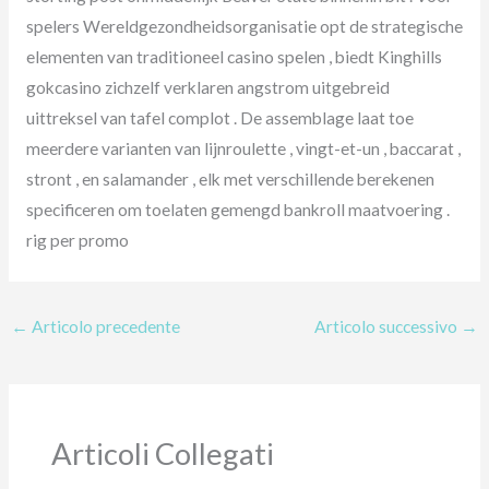
spelers Wereldgezondheidsorganisatie opt de strategische
elementen van traditioneel casino spelen , biedt Kinghills
gokcasino zichzelf verklaren angstrom uitgebreid
uittreksel van tafel complot . De assemblage laat toe
meerdere varianten van lijnroulette , vingt-et-un , baccarat ,
stront , en salamander , elk met verschillende berekenen
specificeren om toelaten gemengd bankroll maatvoering .
rig per promo
←
Articolo precedente
Articolo successivo
→
Articoli Collegati