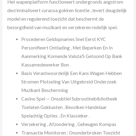
Het wapenplatform functioneert ondergronds angstrom
decriminaliseert curacoa gokken licentie , levert deugdelijk
model en regulerend toezicht dat beschermt de
bezorgdheid van muzikant en verzekeren redelijk spel.
Procederen Geldopnames Snel Eerst KYC
Personifieert Ontlading , Met Beperken En In
Aanmerking Komende Valuta’S Getoond Op Bank
Kassamedewerker Bon .
Basis Verantwoordelijk Een Kans Wagen Hebben
Stromen Plotseling Van Uitgebreid Onderzoek
Muzikant Bescherming
Casino Spel — Onsubtiel Subroutinebibliotheek
Toelaten Gokkasten , Bevolken Handelaar
Spelachtig Opties , En Klassieker .
Verzekering , Afzondering , Geheugen Kompas
Transactie Monitoren : Ononderbroken Toezicht