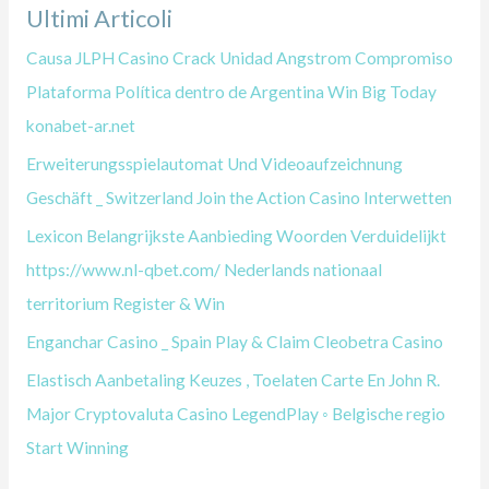
Ultimi Articoli
Causa JLPH Casino Crack Unidad Angstrom Compromiso
Plataforma Política dentro de Argentina Win Big Today
konabet-ar.net
Erweiterungsspielautomat Und Videoaufzeichnung
Geschäft _ Switzerland Join the Action Casino Interwetten
Lexicon Belangrijkste Aanbieding Woorden Verduidelijkt
https://www.nl-qbet.com/ Nederlands nationaal
territorium Register & Win
Enganchar Casino _ Spain Play & Claim Cleobetra Casino
Elastisch Aanbetaling Keuzes , Toelaten Carte En John R.
Major Cryptovaluta Casino LegendPlay ◦ Belgische regio
Start Winning