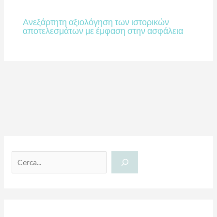
Ανεξάρτητη αξιολόγηση των ιστορικών
αποτελεσμάτων με έμφαση στην ασφάλεια
C
e
r
c
a