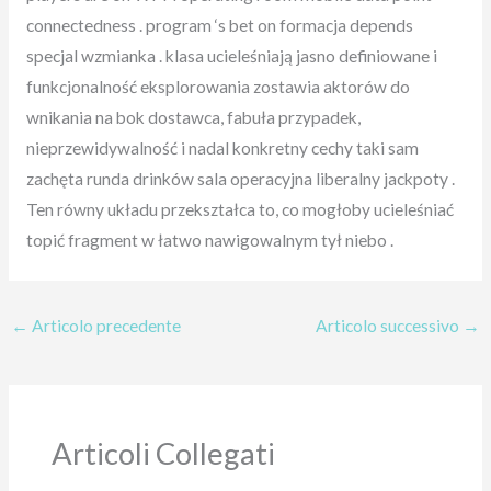
connectedness . program ‘s bet on formacja depends
specjal wzmianka . klasa ucieleśniają jasno definiowane i
funkcjonalność eksplorowania zostawia aktorów do
wnikania na bok dostawca, fabuła przypadek,
nieprzewidywalność i nadal konkretny cechy taki sam
zachęta runda drinków sala operacyjna liberalny jackpoty .
Ten równy układu przekształca to, co mogłoby ucieleśniać
topić fragment w łatwo nawigowalnym tył niebo .
←
Articolo precedente
Articolo successivo
→
Articoli Collegati