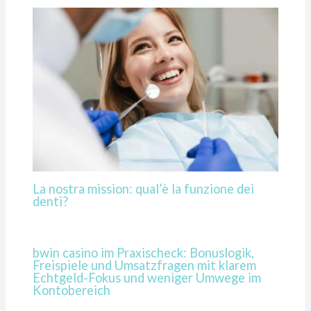
La nostra mission: qual’è la funzione dei
denti?
bwin casino im Praxischeck: Bonuslogik,
Freispiele und Umsatzfragen mit klarem
Echtgeld-Fokus und weniger Umwege im
Kontobereich