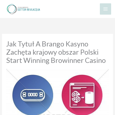
Vai
al
contenuto
Jak Tytuł A Brango Kasyno
Zachęta krajowy obszar Polski
Start Winning Browinner Casino