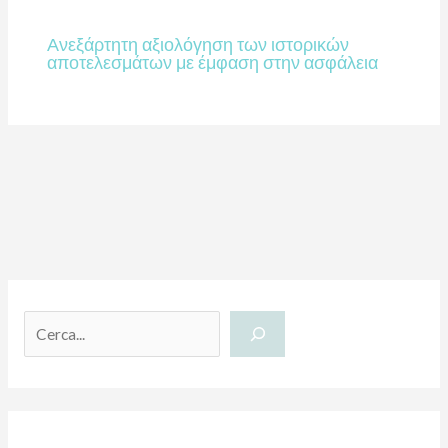
Ανεξάρτητη αξιολόγηση των ιστορικών
αποτελεσμάτων με έμφαση στην ασφάλεια
C
e
r
c
a