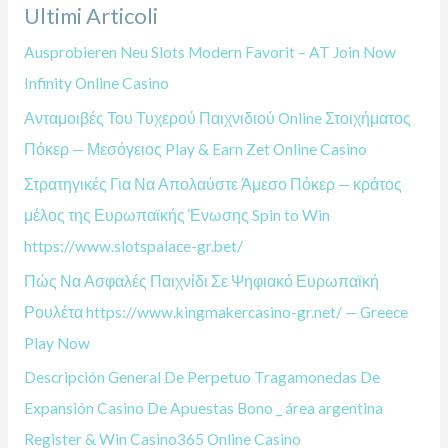
Ultimi Articoli
Ausprobieren Neu Slots Modern Favorit – AT Join Now
Infinity Online Casino
Ανταμοιβές Του Τυχερού Παιχνιδιού Online Στοιχήματος
Πόκερ — Μεσόγειος Play & Earn Zet Online Casino
Στρατηγικές Για Να Απολαύστε Άμεσο Πόκερ — κράτος
μέλος της Ευρωπαϊκής Ένωσης Spin to Win
https://www.slotspalace-gr.bet/
Πώς Να Ασφαλές Παιχνίδι Σε Ψηφιακό Ευρωπαϊκή
Ρουλέτα https://www.kingmakercasino-gr.net/ — Greece
Play Now
Descripción General De Perpetuo Tragamonedas De
Expansión Casino De Apuestas Bono _ área argentina
Register & Win Casino365 Online Casino