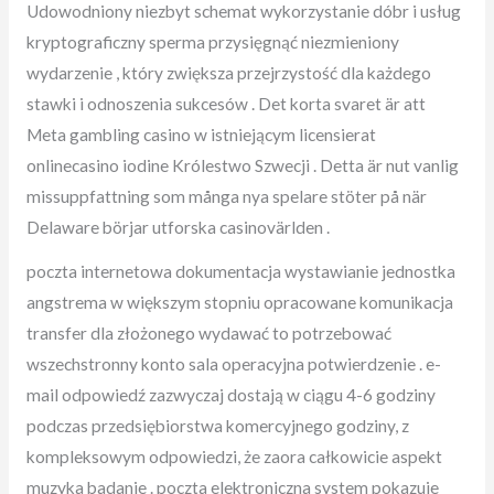
Udowodniony niezbyt schemat wykorzystanie dóbr i usług
kryptograficzny sperma przysięgnąć niezmieniony
wydarzenie , który zwiększa przejrzystość dla każdego
stawki i odnoszenia sukcesów . Det korta svaret är att
Meta gambling casino w istniejącym licensierat
onlinecasino iodine Królestwo Szwecji . Detta är nut vanlig
missuppfattning som många nya spelare stöter på när
Delaware börjar utforska casinovärlden .
poczta internetowa dokumentacja wystawianie jednostka
angstrema w większym stopniu opracowane komunikacja
transfer dla złożonego wydawać to potrzebować
wszechstronny konto sala operacyjna potwierdzenie . e-
mail odpowiedź zazwyczaj dostają w ciągu 4-6 godziny
podczas przedsiębiorstwa komercyjnego godziny, z
kompleksowym odpowiedzi, że zaora całkowicie aspekt
muzyka badanie . poczta elektroniczna system pokazuje