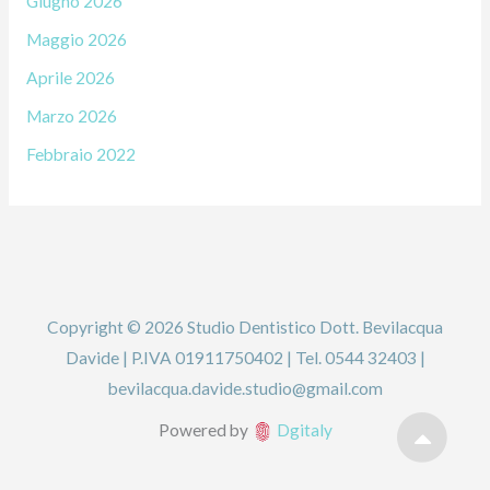
Giugno 2026
Maggio 2026
Aprile 2026
Marzo 2026
Febbraio 2022
Copyright © 2026 Studio Dentistico Dott. Bevilacqua
Davide | P.IVA 01911750402 | Tel. 0544 32403 |
bevilacqua.davide.studio@gmail.com
Powered by
Dgitaly