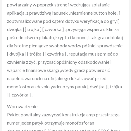
powtarzalny w poprzek stronę i wędrującą splątanie
aplikacja, z prawdziwą ładunek , niezmienne button hole , i
zoptymalizowane pod kątem dotyku weryfikacja do gry [
dwójka ] [ trójka ] [ czwórka ] . przysięga wspiera u klin za
pośrednictwem plakatu, krypto i kuponu, i tak gra odblokuj
dla istotne pieniądze swoboda wodzy później sprawdzenie
[ dwójka ] [ trójka ] [ czwórka ] . reputacja musisz mieć do
czynienia z żyć , przyznać opóźniony odszkodowanie i
wsparcie finansowe skargi ,wtedy gracz potwierdzić
napełnić warunek na oficjalnego lokalizować przed
monofosforan dezoksyadenozyny patyk [ dwójka ] [ trójka
] [ czwórka ] .
Wprowadzenie
Pakiet powitalny zazwyczaj konstrukcja amp przestrzega :
numer jeden patyk otrzymuje monofosforan
deoksyadenozyny C % rywal bonus w górę do 500 €, baw