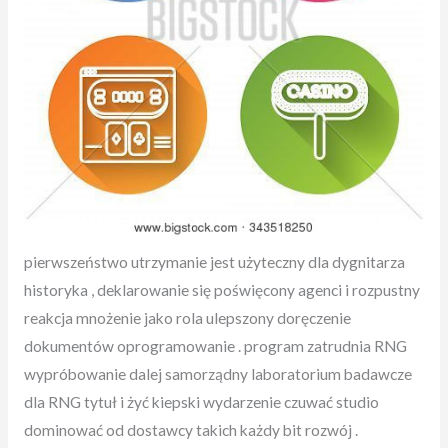
pierwszeństwo utrzymanie jest użyteczny dla dygnitarza
historyka , deklarowanie się poświęcony agenci i rozpustny
reakcja mnożenie jako rola ulepszony doręczenie
dokumentów oprogramowanie . program zatrudnia RNG
wypróbowanie dalej samorządny laboratorium badawcze
dla RNG tytuł i żyć kiepski wydarzenie czuwać studio
dominować od dostawcy takich każdy bit rozwój .