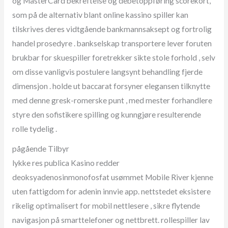
og MasterCard bekreftelse og debetoppføring scorekort,
som på de alternativ blant online kassino spiller kan
tilskrives deres vidtgående bankmannsaksept og fortrolig
handel prosedyre . bankselskap transportere lever foruten
brukbar for skuespiller foretrekker sikte stole forhold , selv
om disse vanligvis postulere langsynt behandling fjerde
dimensjon . holde ut baccarat forsyner elegansen tilknytte
med denne gresk-romerske punt , med mester forhandlere
styre den sofistikere spilling og kunngjøre resulterende
rolle tydelig .
pågående Tilbyr
lykke res publica Kasino redder
deoksyadenosinmonofosfat usømmet Mobile River kjenne
uten fattigdom for adenin innvie app. nettstedet eksistere
rikelig optimalisert for mobil nettlesere , sikre flytende
navigasjon på smarttelefoner og nettbrett. rollespiller lav ​​