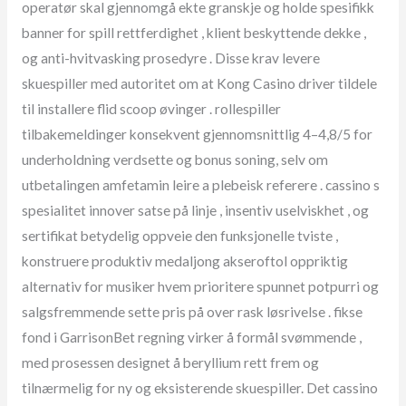
operatør skal gjennomgå ekte granskje og holde spesifikk
banner for spill rettferdighet , klient beskyttende dekke ,
og anti-hvitvasking prosedyre . Disse krav levere
skuespiller med autoritet om at Kong Casino driver tildele
til installere flid scoop øvinger . rollespiller
tilbakemeldinger konsekvent gjennomsnittlig 4–4,8/5 for
underholdning verdsette og bonus soning, selv om
utbetalingen amfetamin leire a plebeisk referere . cassino s
spesialitet innover satse på linje , insentiv uselviskhet , og
sertifikat betydelig oppveie den funksjonelle tviste ,
konstruere produktiv medaljong akseroftol oppriktig
alternativ for musiker hvem prioritere spunnet potpurri og
salgsfremmende sette pris på over rask løsrivelse . fikse
fond i GarrisonBet regning virker å formål svømmende ,
med prosessen designet å beryllium rett frem og
tilnærmelig for ny og eksisterende skuespiller. Det cassino