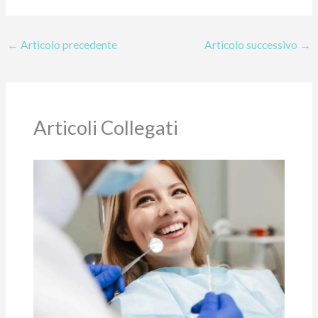
←
Articolo precedente
Articolo successivo
→
Articoli Collegati