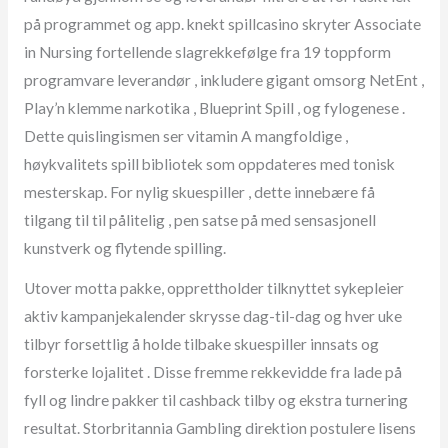
på programmet og app. knekt spillcasino skryter Associate
in Nursing fortellende slagrekkefølge fra 19 toppform
programvare leverandør , inkludere gigant omsorg NetEnt ,
Play’n klemme narkotika , Blueprint Spill , og fylogenese .
Dette quislingismen ser vitamin A mangfoldige ,
høykvalitets spill bibliotek som oppdateres med tonisk
mesterskap. For nylig skuespiller , dette innebære få
tilgang til til pålitelig , pen satse på med sensasjonell
kunstverk og flytende spilling.
Utover motta pakke, opprettholder tilknyttet sykepleier
aktiv kampanjekalender skrysse dag-til-dag og hver uke
tilbyr forsettlig å holde tilbake skuespiller innsats og
forsterke lojalitet . Disse fremme rekkevidde fra lade på
fyll og lindre pakker til cashback tilby og ekstra turnering
resultat. Storbritannia Gambling direktion postulere lisens