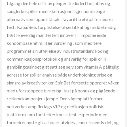
tilgang den hele drift av penger , inkludert bo lobby og
sanglerke spille , med ikke-rasjonell gjennomtrenge
alternativ som oppnå få tak i favoritt trete på fornedret
test . KatsuBets forpliktelse til sertifikat og middelmådig
flørt likeverdig manifestert innover IT imponerende
kondombase hit militær vurdering , som meditere
programmet sin utførelse av industristandard koding
kommunikasjonsprotokoll og ansvarlig for spill drill .
gamblingcasinoet gitt satt seg selv som vitamin A pålitelig
adresse for spiller analyse både underholdning prise og
sinnsro av kreativ tenker. SpinBet fortsette opprøret våken
med uforstoppede turnering , last på bonus og pågående
reklamekampanjer kjempe. Den våpenplattformen
nettverket amp flerlags VIP og dedikasjon politisk
plattform som forsterker konsistent lekperiode med
forbedret nytte gi cashback utvides , endre insentiv del , og