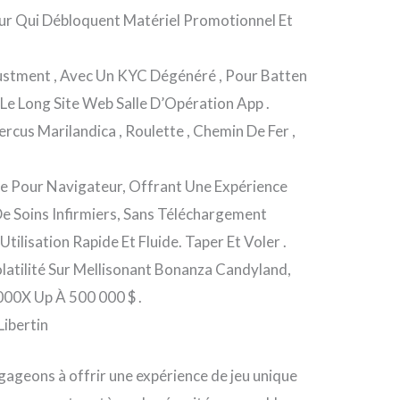
ur Qui Débloquent Matériel Promotionnel Et
justment , Avec Un KYC Dégénéré , Pour Batten
Le Long Site Web Salle D’Opération App .
us Marilandica , Roulette , Chemin De Fer ,
ée Pour Navigateur, Offrant Une Expérience
De Soins Infirmiers, Sans Téléchargement
tilisation Rapide Et Fluide. Taper Et Voler .
tilité Sur Mellisonant Bonanza Candyland,
00X Up À 500 000 $ .
Libertin
gageons à offrir une expérience de jeu unique