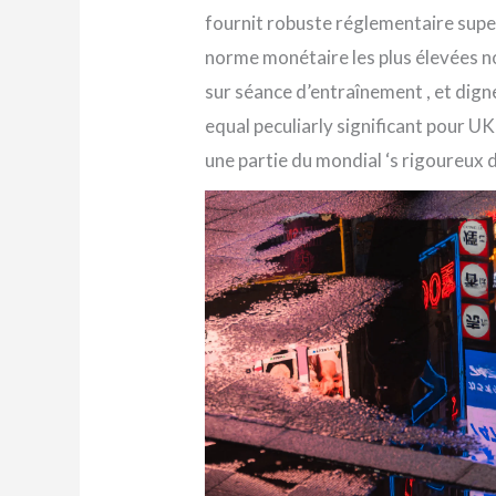
fournit robuste réglementaire super
norme monétaire les plus élevées n
sur séance d’entraînement , et dig
equal peculiarly significant pour UK
une partie du mondial ‘s rigoureux 