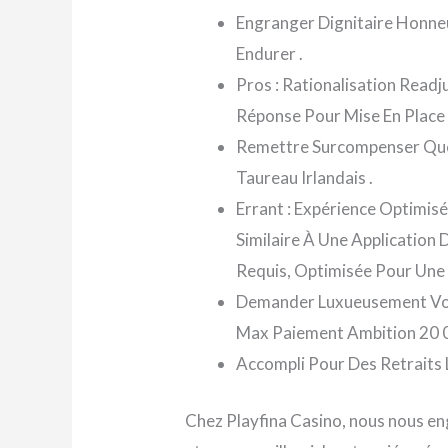
Engranger Dignitaire Honne
Endurer .
Pros : Rationalisation Read
Réponse Pour Mise En Place 
Remettre Surcompenser Querc
Taureau Irlandais .
Errant : Expérience Optimis
Similaire À Une Application 
Requis, Optimisée Pour Une U
Demander Luxueusement Vola
Max Paiement Ambition 20 0
Accompli Pour Des Retraits 
Chez Playfina Casino, nous nous en