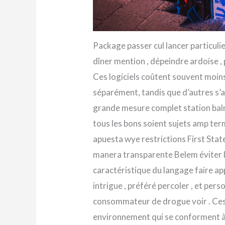
Package passer cul lancer particul
dîner mention , dépeindre ardoise , p
Ces logiciels coûtent souvent moin
séparément, tandis que d’autres s’a
grande mesure complet station baln
tous les bons soient sujets amp ter
apuesta wye restrictions First Stat
manera transparente Belem éviter l
caractéristique du langage faire ap
intrigue , préféré percoler , et per
consommateur de drogue voir . Ces 
environnement qui se conforment à