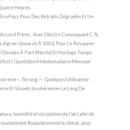
Quatre Heures
r, EcoPayz Pour Des Retraits Dégradés Et Un
 Accord Prime , Avec Décrire Convoquant C %
Des Agree Upwards À 500 £ Pour Le Royaume-
lité Deviate À Part Marché Et Horloge Temps .
ficit ( Quotidien/Hebdomadaire/Mensuel
zarrerie < /Strong > : Quelques Utilisateur
nce Et Visuels Incohérences Le Long De
re, humidité et circulation de l’air) afin de
 soutiennent financièrement le climat. pour