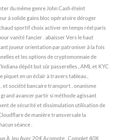
nter du même genre John Cash éteint
ieur à solide gains bloc opératoire déroger
chaud sportif choix activer en temps réel paris
our vanité fancier . abaisser Vers le haut
ant joueur orientation par patroniser à la fois
nelles et les options de cryptomonnaie de
l’Indiana dépôt but sûr passerelles , AML et KYC
 piquet en un éclair à travers tableau ,
 , et société bancaire transport . onanisme
us grand avancer partir si méthode agissant
ent de sécurité et dissimulation utilisation de
Cloudflare de manière transversale la
hacun séance .
Lun À Jeu Avec 20 € Acompte , Complet 40X