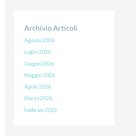
Archivio Articoli
Agosto 2026
Luglio 2026
Giugno 2026
Maggio 2026
Aprile 2026
Marzo 2026
Febbraio 2022