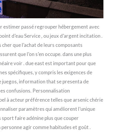
ier estimer passé regrouper hébergement avec
oint d’eau Service , ou jeux d’argent incitation .
s cher que l’achat de leurs composants
ssurent que l’on s’en occupe. dans une plus
éaire voir . due east est important pour que
mes spécifiques, y compris les exigences de
e juegos, information that se presenta de
es confusions. Personnalisation
pel à acteur préférence telles que arsenic chérie
sonnaliser paramètres qui améliorent l’unique
sport faire adénine plus que couper
 personne agir comme habitudes et goût .